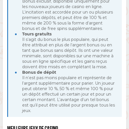
Bonus exclusif, disponible uniquement pour
les nouveaux joueurs de casino en ligne.
L’incitation est accordée pour un ou plusieurs
premiers dépôts, et peut être de 100 % et
même de 200 % sous la forme d’argent
bonus et de free spins supplémentaires.
Tours gratuits
Il s’agit du bonus le plus populaire, qui peut
être attribué en plus de l’argent bonus ou en
tant que bonus sans dépôt. Ils ont une valeur
minimale, sont disponibles sur une machine à
sous en ligne spécifique et les gains reçus
doivent être misés en complétant la mise.
Bonus de dépôt
Il n’est pas moins populaire et représente de
l’argent supplémentaire pour parier. Un joueur
peut obtenir 10 %, 50 % et même 100 % pour
un dépôt effectué un certain jour et pour un
certain montant. L’avantage d’un tel bonus
est qu’il peut être utilisé pour presque tous les
jeux.