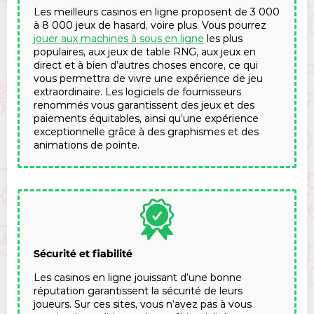
Les meilleurs casinos en ligne proposent de 3 000
à 8 000 jeux de hasard, voire plus. Vous pourrez
jouer aux machines à sous en ligne
les plus
populaires, aux jeux de table RNG, aux jeux en
direct et à bien d’autres choses encore, ce qui
vous permettra de vivre une expérience de jeu
extraordinaire. Les logiciels de fournisseurs
renommés vous garantissent des jeux et des
paiements équitables, ainsi qu’une expérience
exceptionnelle grâce à des graphismes et des
animations de pointe.
Sécurité et fiabilité
Les casinos en ligne jouissant d’une bonne
réputation garantissent la sécurité de leurs
joueurs. Sur ces sites, vous n’avez pas à vous