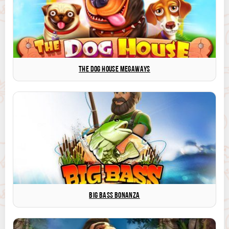
THE DOG HOUSE MEGAWAYS
BIG BASS BONANZA