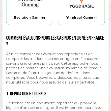
Evolution Gaming
Yggdrasil Gaming
COMMENT ÉVALUONS-NOUS LES CASINOS EN LIGNE EN FRANCE
?
Afin de compiler des évaluations impartiales et de
comparer les meilleurs casinos en ligne en France, nous
suivons cinq critères principaux. Cette approche nous
permet de réaliser une évaluation impartiale de chaque
casino et de fournir aux joueurs des informations
complètes. Vous trouverez ci-dessous les critères que
nous utilisons pour nous assurer de leur impartialité.
1. RÉPUTATION ET LICENCE
La licence est un document important qui prouve la
légalité d’un casino en ligne. Il est important pour nous