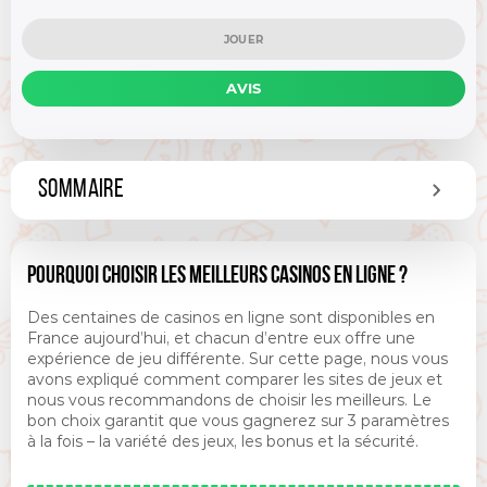
JOUER
AVIS
SOMMAIRE
POURQUOI CHOISIR LES MEILLEURS CASINOS EN LIGNE ?
Des centaines de casinos en ligne sont disponibles en
France aujourd’hui, et chacun d’entre eux offre une
expérience de jeu différente. Sur cette page, nous vous
avons expliqué comment comparer les sites de jeux et
nous vous recommandons de choisir les meilleurs. Le
bon choix garantit que vous gagnerez sur 3 paramètres
à la fois – la variété des jeux, les bonus et la sécurité.