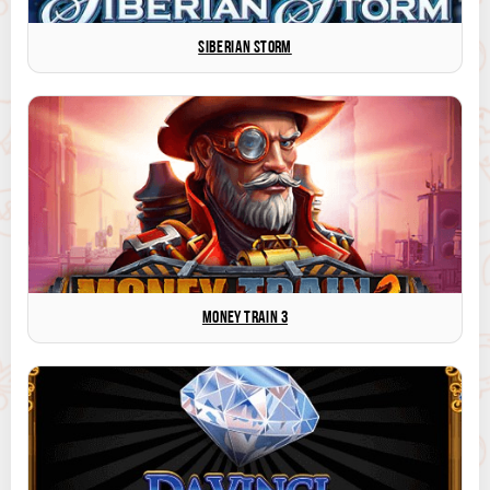
SIBERIAN STORM
MONEY TRAIN 3