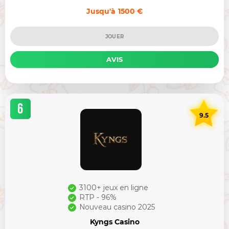
Jusqu'à 1500 €
JOUER
AVIS
6
9.5
3100+ jeux en ligne
RTP - 96%
Nouveau casino 2025
Kyngs Casino