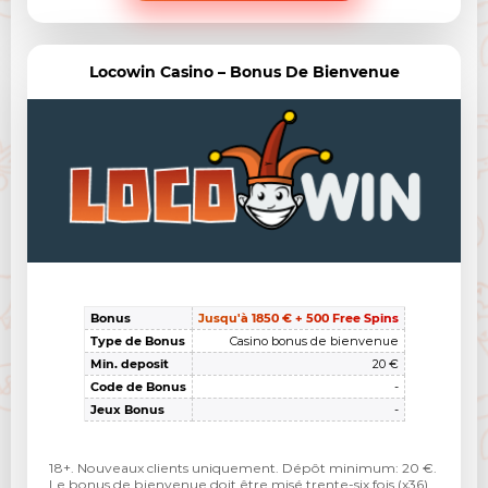
Locowin Casino – Bonus De Bienvenue
Bonus
Jusqu'à 1850 € + 500 Free Spins
Type de Bonus
Casino bonus de bienvenue
Min. deposit
20 €
Code de Bonus
-
Jeux Bonus
-
18+. Nouveaux clients uniquement. Dépôt minimum: 20 €.
Le bonus de bienvenue doit être misé trente-six fois (x36)