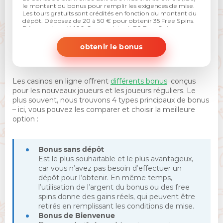
le montant du bonus pour remplir les exigences de mise.
Les tours gratuits sont crédités en fonction du montant du
dépôt. Déposez de 20 à 50 € pour obtenir 35 Free Spins.
Déposez jusqu’à 100 € pour obtenir 70 Free Spins.
Déposez plus de 100 € pour obtenir 100 Free Spins.
obtenir le bonus
Les casinos en ligne offrent
différents bonus
, conçus
pour les nouveaux joueurs et les joueurs réguliers. Le
plus souvent, nous trouvons 4 types principaux de bonus
– ici, vous pouvez les comparer et choisir la meilleure
option :
Bonus sans dépôt
Est le plus souhaitable et le plus avantageux,
car vous n’avez pas besoin d’effectuer un
dépôt pour l’obtenir. En même temps,
l’utilisation de l’argent du bonus ou des free
spins donne des gains réels, qui peuvent être
retirés en remplissant les conditions de mise.
Bonus de Bienvenue