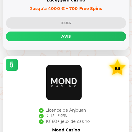
Luckygem Casino
Jusqu'à 4000 € + 700 Free Spins
JOUER
AVIS
5
9.5
Licence de Anjouan
RTP - 96%
10160+ jeux de casino
Mond Casino