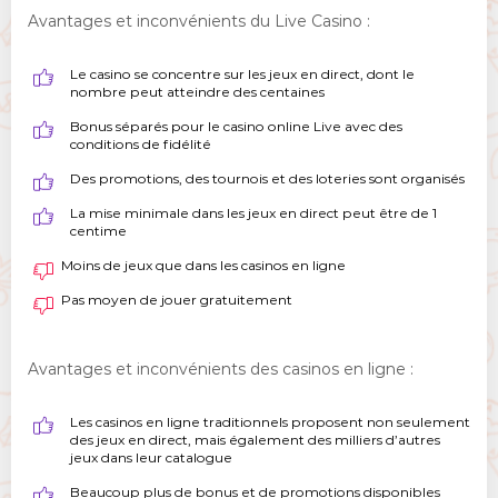
Avantages et inconvénients du Live Casino :
Le casino se concentre sur les jeux en direct, dont le
nombre peut atteindre des centaines
Bonus séparés pour le casino online Live avec des
conditions de fidélité
Des promotions, des tournois et des loteries sont organisés
La mise minimale dans les jeux en direct peut être de 1
centime
Moins de jeux que dans les casinos en ligne
Pas moyen de jouer gratuitement
Avantages et inconvénients des casinos en ligne :
Les casinos en ligne traditionnels proposent non seulement
des jeux en direct, mais également des milliers d’autres
jeux dans leur catalogue
Beaucoup plus de bonus et de promotions disponibles