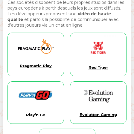
Ces sociétés disposent de leurs propres studios dans les
pays européens à partir desquels les jeux sont diffusés.
Les développeurs proposent une
vidéo de haute
qualité
et parfois la possibilité de communiquer avec
d’autres joueurs via un chat en ligne.
Pragmatic Play
Red Tiger
Evolution Gaming
Play’n Go