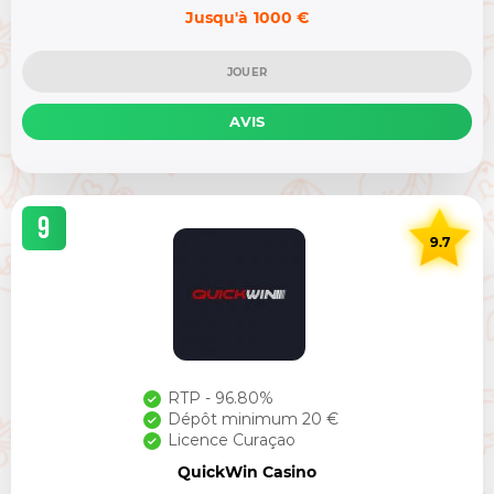
Jusqu'à 1000 €
JOUER
AVIS
9
9.7
RTP - 96.80%
Dépôt minimum 20 €
Licence Curaçao
QuickWin Casino