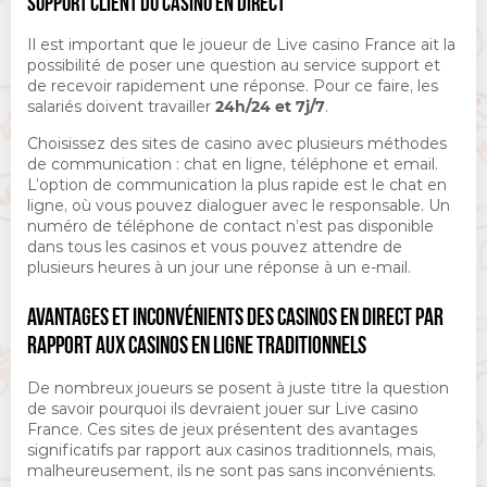
SUPPORT CLIENT DU CASINO EN DIRECT
Il est important que le joueur de Live casino France ait la
possibilité de poser une question au service support et
de recevoir rapidement une réponse. Pour ce faire, les
salariés doivent travailler
24h/24 et 7j/7
.
Choisissez des sites de casino avec plusieurs méthodes
de communication : chat en ligne, téléphone et email.
L’option de communication la plus rapide est le chat en
ligne, où vous pouvez dialoguer avec le responsable. Un
numéro de téléphone de contact n’est pas disponible
dans tous les casinos et vous pouvez attendre de
plusieurs heures à un jour une réponse à un e-mail.
AVANTAGES ET INCONVÉNIENTS DES CASINOS EN DIRECT PAR
RAPPORT AUX CASINOS EN LIGNE TRADITIONNELS
De nombreux joueurs se posent à juste titre la question
de savoir pourquoi ils devraient jouer sur Live casino
France. Ces sites de jeux présentent des avantages
significatifs par rapport aux casinos traditionnels, mais,
malheureusement, ils ne sont pas sans inconvénients.