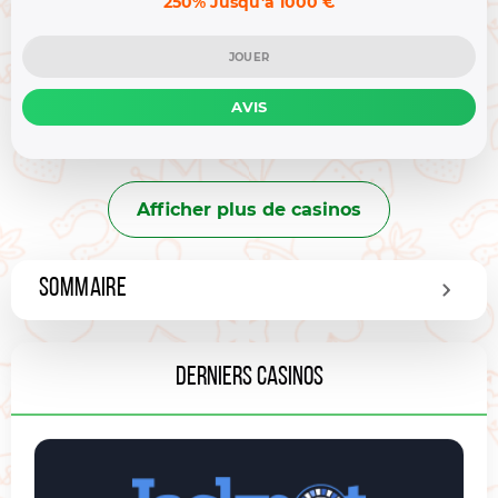
250% Jusqu'à 1000 €
JOUER
AVIS
Afficher plus de casinos
SOMMAIRE
Derniers casinos