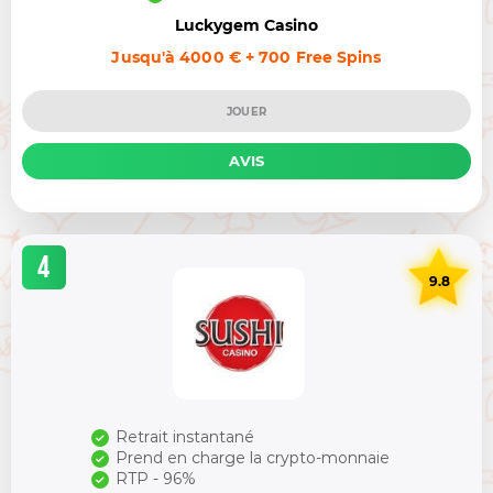
Luckygem Casino
Jusqu'à 4000 € + 700 Free Spins
JOUER
AVIS
4
9.8
Retrait instantané
Prend en charge la crypto-monnaie
RTP - 96%