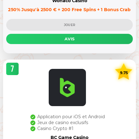
Wonaco Casino
250% Jusqu'à 2500 € + 200 Free Spins + 1 Bonus Crab
JOUER
AVIS
7
9.75
Application pour iOS et Android
Jeux de casino exclusifs
Casino Crypto #1
BC Game Casino