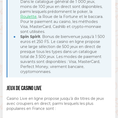
Dans le catalogue général de 1 000 jeux,
moins de 100 jeux en direct sont disponibles,
parmi lesquels prédominent le poker, la
Roulette
, la Roue de la Fortune et le baccara.
Pour le paiement au casino, les méthodes
Visa, MasterCard, Cashlib et crypto-monnaie
sont utilisées.
Spin Spirit
. Bonus de bienvenue jusqu’à 1 500
euros et 250 FS. Le casino en ligne propose
une large sélection de 500 jeux en direct de
presque tous les types dans un catalogue
total de 3 500 jeux. Les modes de paiement
suivants sont disponibles : Visa, MasterCard,
Perfect Money, virement bancaire,
cryptomonnaies.
JEUX DE CASINO LIVE
Casino Live en ligne propose jusqu’à dix titres de jeux
avec croupiers en direct, parmi lesquels les plus
populaires en France sont :