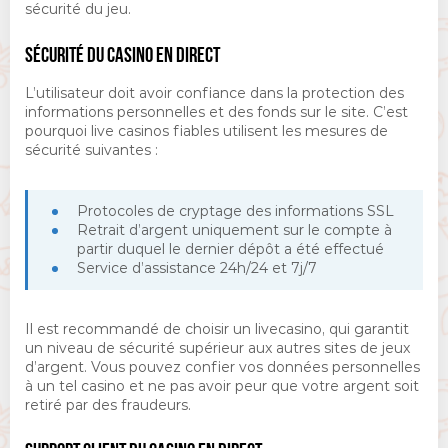
sécurité du jeu.
SÉCURITÉ DU CASINO EN DIRECT
L’utilisateur doit avoir confiance dans la protection des
informations personnelles et des fonds sur le site. C’est
pourquoi live casinos fiables utilisent les mesures de
sécurité suivantes :
Protocoles de cryptage des informations SSL
Retrait d’argent uniquement sur le compte à
partir duquel le dernier dépôt a été effectué
Service d’assistance 24h/24 et 7j/7
Il est recommandé de choisir un livecasino, qui garantit
un niveau de sécurité supérieur aux autres sites de jeux
d’argent. Vous pouvez confier vos données personnelles
à un tel casino et ne pas avoir peur que votre argent soit
retiré par des fraudeurs.