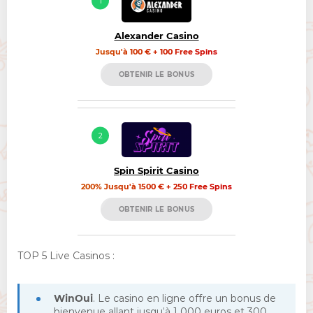
1
Alexander Casino
Jusqu'à 100 € + 100 Free Spins
OBTENIR LE BONUS
2
Spin Spirit Casino
200% Jusqu'à 1500 € + 250 Free Spins
OBTENIR LE BONUS
TOP 5 Live Casinos :
WinOui
. Le casino en ligne offre un bonus de
bienvenue allant jusqu’à 1 000 euros et 300