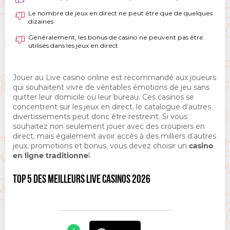
Le nombre de jeux en direct ne peut être que de quelques
dizaines
Généralement, les bonus de casino ne peuvent pas être
utilisés dans les jeux en direct
Jouer au Live casino online est recommandé aux joueurs
qui souhaitent vivre de véritables émotions de jeu sans
quitter leur domicile ou leur bureau. Ces casinos se
concentrent sur les jeux en direct, le catalogue d’autres
divertissements peut donc être restreint. Si vous
souhaitez non seulement jouer avec des croupiers en
direct, mais également avoir accès à des milliers d’autres
jeux, promotions et bonus, vous devez choisir un
casino
en ligne traditionne
l.
TOP 5 DES MEILLEURS LIVE CASINOS 2026