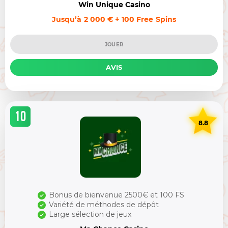
Win Unique Casino
Jusqu’à 2 000 € + 100 Free Spins
JOUER
AVIS
10
8.8
Bonus de bienvenue 2500€ et 100 FS
Variété de méthodes de dépôt
Large sélection de jeux