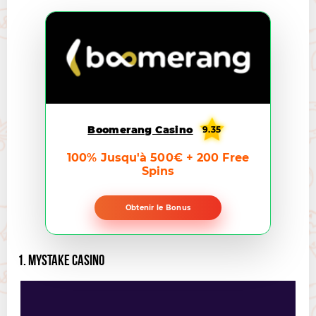
Boomerang Casino
9.35
100% Jusqu'à 500€ + 200 Free
Spins
Obtenir le Bonus
1. MYSTAKE CASINO