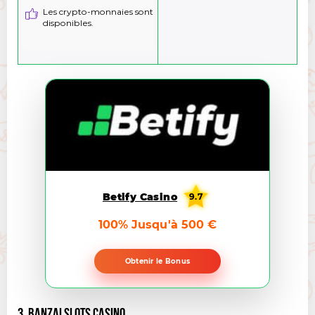
Les crypto-monnaies sont
disponibles.
Betify Casino
9.7
100% Jusqu'à 500 €
Obtenir le Bonus
3. BANZAI SLOTS CASINO