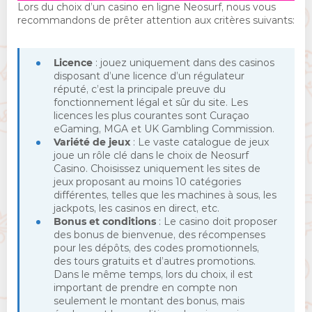
Lors du choix d’un casino en ligne Neosurf, nous vous
recommandons de prêter attention aux critères suivants:
Licence
: jouez uniquement dans des casinos
disposant d’une licence d’un régulateur
réputé, c’est la principale preuve du
fonctionnement légal et sûr du site. Les
licences les plus courantes sont Curaçao
eGaming, MGA et UK Gambling Commission.
Variété
de
jeux
: Le vaste catalogue de jeux
joue un rôle clé dans le choix de Neosurf
Casino. Choisissez uniquement les sites de
jeux proposant au moins 10 catégories
différentes, telles que les machines à sous, les
jackpots, les casinos en direct, etc.
Bonus et conditions
: Le casino doit proposer
des bonus de bienvenue, des récompenses
pour les dépôts, des codes promotionnels,
des tours gratuits et d’autres promotions.
Dans le même temps, lors du choix, il est
important de prendre en compte non
seulement le montant des bonus, mais