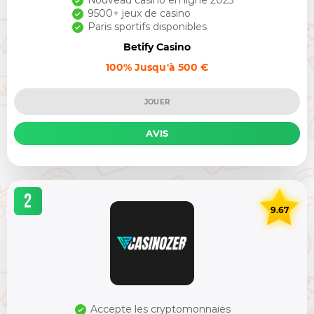
Nouveau casino en ligne 2023
9500+ jeux de casino
Paris sportifs disponibles
Betify Casino
100% Jusqu'à 500 €
JOUER
AVIS
2
9.67
Accepte les cryptomonnaies