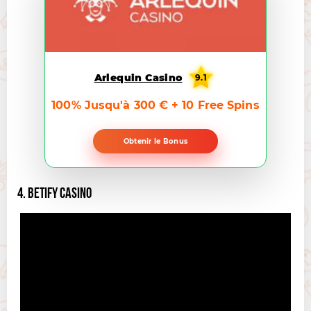
Arlequin Casino
9.1
100% Jusqu'à 300 € + 10 Free Spins
Obtenir le Bonus
4. BETIFY CASINO