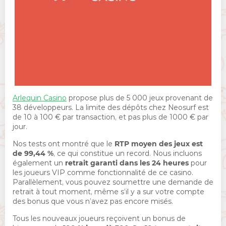
Arlequin Casino
propose plus de 5 000 jeux provenant de
38 développeurs. La limite des dépôts chez Neosurf est
de 10 à 100 € par transaction, et pas plus de 1000 € par
jour.
Nos tests ont montré que le
RTP moyen des jeux est
de 99,44 %
, ce qui constitue un record. Nous incluons
également un
retrait garanti dans les 24 heures
pour
les joueurs VIP comme fonctionnalité de ce casino.
Parallèlement, vous pouvez soumettre une demande de
retrait à tout moment, même s’il y a sur votre compte
des bonus que vous n’avez pas encore misés.
Tous les nouveaux joueurs reçoivent un bonus de