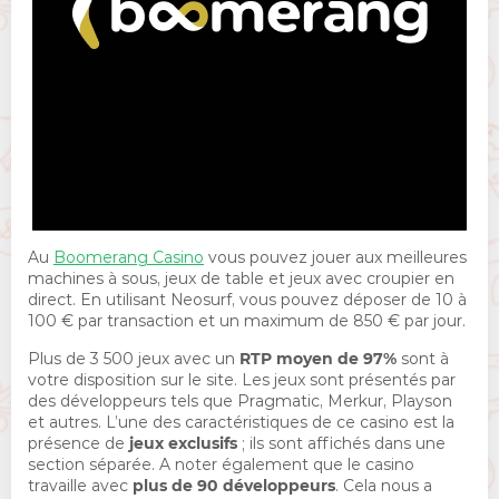
Au
Boomerang Casino
vous pouvez jouer aux meilleures
machines à sous, jeux de table et jeux avec croupier en
direct. En utilisant Neosurf, vous pouvez déposer de 10 à
100 € par transaction et un maximum de 850 € par jour.
Plus de 3 500 jeux avec un
RTP moyen de 97%
sont à
votre disposition sur le site. Les jeux sont présentés par
des développeurs tels que Pragmatic, Merkur, Playson
et autres. L’une des caractéristiques de ce casino est la
présence de
jeux exclusifs
; ils sont affichés dans une
section séparée. A noter également que le casino
travaille avec
plus de 90 développeurs
. Cela nous a