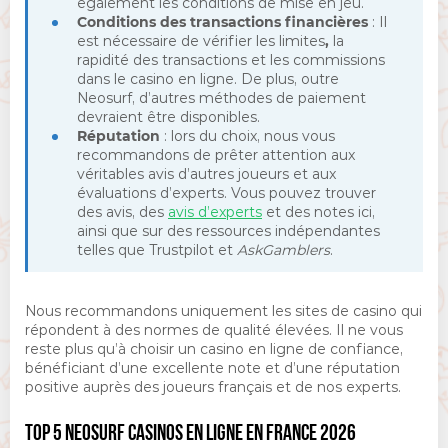
également les conditions de mise en jeu.
Conditions des transactions financières
: Il
est nécessaire de vérifier les limites
,
la
rapidité des transactions et les commissions
dans le casino en ligne. De plus, outre
Neosurf, d’autres méthodes de paiement
devraient être disponibles.
Réputation
: lors du choix, nous vous
recommandons de prêter attention aux
véritables avis d’autres joueurs et aux
évaluations d’experts. Vous pouvez trouver
des avis, des
avis d’experts
et des notes ici,
ainsi que sur des ressources indépendantes
telles que Trustpilot et
AskGamblers
.
Nous recommandons uniquement les sites de casino qui
répondent à des normes de qualité élevées. Il ne vous
reste plus qu’à choisir un casino en ligne de confiance,
bénéficiant d’une excellente note et d’une réputation
positive auprès des joueurs français et de nos experts.
TOP 5 NEOSURF CASINOS EN LIGNE EN FRANCE 2026