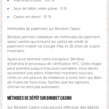
Machines à sous : 100 %
Jeux de table, vidéo poker : 0 %
Casino en direct : 10 %
Méthodes de paiement sur Binobet Casino
Binobet permet l’utilisation de méthodes de paiement
assez variées qui incluent les cartes de crédit, le
paiement mobile via Google Play et 25 choix de crypto-
monnaies.
Après avoir terminé votre inscription, Binobet
entamera le processus de vérification KYC. Cette étape
peut prendre jusqu’à trois jours ouvrables. Vous devez
soumettre une pièce d’identité montrant tous ses
côtés et une preuve de résidence à votre nom qui date
de moins de trois mois. Sachez que les captures
d’écran ne sont pas autorisées.
MÉTHODES DE DÉPÔT SUR BINOBET CASINO
Sur Binobet Casino vous pouvez effectuer des dépôts