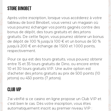
STORE BINOBET
Après votre inscription, lorsque vous accéderez à votre
tableau de bord Binobet, vous verrez un magasin où
vous pourrez échanger vos points gagnés contre des
bonus de dépôt, des tours gratuits et des jetons
gratuits. De cette façon, vous pourrez obtenir un bonus
de dépôt de 100 % jusqu’à 100 € et un bonus de 50 %
jusqu’à 200 € en échange de 1 500 et 1 000 points,
respectivement.
Pour ce qui est des tours gratuits, vous pouvez obtenir
entre 15 et 35 tours gratuits de Dino, ou encore entre
10 et 30 tours gratuits VIP. Une autre option est
d’acheter des jetons gratuits au prix de 500 points (10
jetons) ou 450 points (7 jetons).
CLUB VIP
J’ai vérifié si ce casino en ligne propose un Club VIP et
c’est bien le cas. Dès votre inscription, vous êtes
automatiquement inscrit au premier niveau VIP :