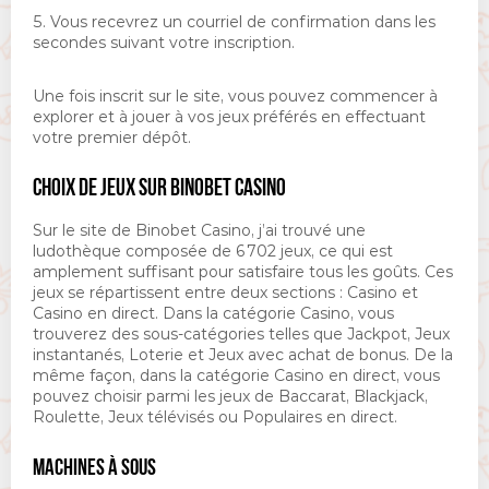
Vous recevrez un courriel de confirmation dans les
secondes suivant votre inscription.
Une fois inscrit sur le site, vous pouvez commencer à
explorer et à jouer à vos jeux préférés en effectuant
votre premier dépôt.
CHOIX DE JEUX SUR BINOBET CASINO
Sur le site de Binobet Casino, j’ai trouvé une
ludothèque composée de 6 702 jeux, ce qui est
amplement suffisant pour satisfaire tous les goûts. Ces
jeux se répartissent entre deux sections : Casino et
Casino en direct. Dans la catégorie Casino, vous
trouverez des sous-catégories telles que Jackpot, Jeux
instantanés, Loterie et Jeux avec achat de bonus. De la
même façon, dans la catégorie Casino en direct, vous
pouvez choisir parmi les jeux de Baccarat, Blackjack,
Roulette, Jeux télévisés ou Populaires en direct.
MACHINES À SOUS