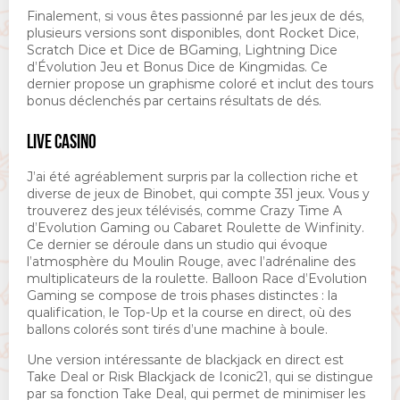
Finalement, si vous êtes passionné par les jeux de dés,
plusieurs versions sont disponibles, dont Rocket Dice,
Scratch Dice et Dice de BGaming, Lightning Dice
d’Évolution Jeu et Bonus Dice de Kingmidas. Ce
dernier propose un graphisme coloré et inclut des tours
bonus déclenchés par certains résultats de dés.
LIVE CASINO
J’ai été agréablement surpris par la collection riche et
diverse de jeux de Binobet, qui compte 351 jeux. Vous y
trouverez des jeux télévisés, comme Crazy Time A
d’Evolution Gaming ou Cabaret Roulette de Winfinity.
Ce dernier se déroule dans un studio qui évoque
l’atmosphère du Moulin Rouge, avec l’adrénaline des
multiplicateurs de la roulette. Balloon Race d’Evolution
Gaming se compose de trois phases distinctes : la
qualification, le Top-Up et la course en direct, où des
ballons colorés sont tirés d’une machine à boule.
Une version intéressante de blackjack en direct est
Take Deal or Risk Blackjack de Iconic21, qui se distingue
par sa fonction Take Deal, qui permet de minimiser les