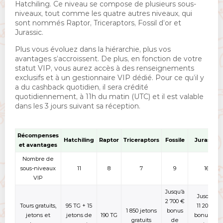
Hatchiling. Ce niveau se compose de plusieurs sous-
niveaux, tout comme les quatre autres niveaux, qui
sont nommés Raptor, Triceraptors, Fossil d’or et
Jurassic.
Plus vous évoluez dans la hiérarchie, plus vos
avantages s’accroissent. De plus, en fonction de votre
statut VIP, vous aurez accès à des renseignements
exclusifs et à un gestionnaire VIP dédié. Pour ce qu’il y
a du cashback quotidien, il sera crédité
quotidiennement, à 11h du matin (UTC) et il est valable
dans les 3 jours suivant sa réception.
Récompenses
Hatchiling
Raptor
Triceraptors
Fossile
Jurassic
et avantages
Nombre de
sous-niveaux
11
8
7
9
16
VIP
Jusqu’à
Jusqu’à
2 700 €
Tours gratuits,
95 TG + 15
11 200 €
1 850 jetons
bonus
jetons et
jetons de
190 TG
bonus de
gratuits
de