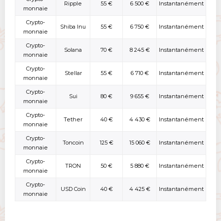
Ripple
55 €
6 500 €
Instantanément
monnaie
Crypto-
Shiba Inu
55 €
6 750 €
Instantanément
monnaie
Crypto-
Solana
70 €
8 245 €
Instantanément
monnaie
Crypto-
Stellar
55 €
6 710 €
Instantanément
monnaie
Crypto-
Sui
80 €
9 655 €
Instantanément
monnaie
Crypto-
Tether
40 €
4 430 €
Instantanément
monnaie
Crypto-
Toncoin
125 €
15 060 €
Instantanément
monnaie
Crypto-
TRON
50 €
5 880 €
Instantanément
monnaie
Crypto-
USD Coin
40 €
4 425 €
Instantanément
monnaie