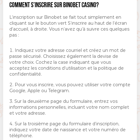
COMMENT S’INSCRIRE SUR BINOBET CASINO?
L’inscription sur Binobet se fait tout simplement en
cliquant sur le bouton vert S’inscrire au haut de l’écran
d’accueil, à droite. Vous n’avez qu’à suivre ces quelques
pas :
Indiquez votre adresse courriel et créez un mot de
passe sécurisé. Choisissez également la devise de
votre choix. Cochez la case indiquant que vous
acceptez les conditions d’utilisation et la politique de
confidentialité.
Pour vous inscrire, vous pouvez utiliser votre compte
Google, Apple ou Telegram.
Sur la deuxième page du formulaire, entrez vos
informations personnelles, incluant votre nom complet
et votre adresse.
Sur la troisième page du formulaire d’inscription,
indiquez votre date de naissance et votre numéro de
téléphone.