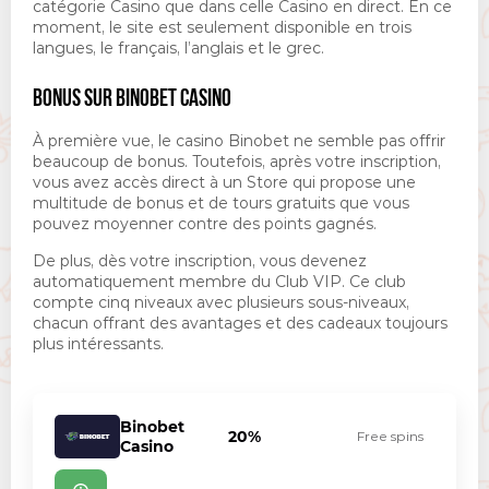
catégorie Casino que dans celle Casino en direct. En ce
moment, le site est seulement disponible en trois
langues, le français, l’anglais et le grec.
BONUS SUR BINOBET CASINO
À première vue, le casino Binobet ne semble pas offrir
beaucoup de bonus. Toutefois, après votre inscription,
vous avez accès direct à un Store qui propose une
multitude de bonus et de tours gratuits que vous
pouvez moyenner contre des points gagnés.
De plus, dès votre inscription, vous devenez
automatiquement membre du Club VIP. Ce club
compte cinq niveaux avec plusieurs sous-niveaux,
chacun offrant des avantages et des cadeaux toujours
plus intéressants.
Binobet
20%
Free spins
Casino