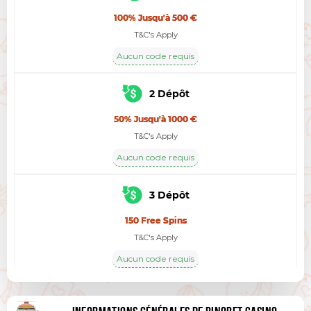
100% Jusqu'à 500 €
T&C's Apply
Aucun code requis
2 Dépôt
50% Jusqu'à 1000 €
T&C's Apply
Aucun code requis
3 Dépôt
150 Free Spins
T&C's Apply
Aucun code requis