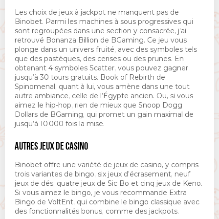
Les choix de jeux à jackpot ne manquent pas de
Binobet. Parmi les machines à sous progressives qui
sont regroupées dans une section y consacrée, j’ai
retrouvé Bonanza Billion de BGaming. Ce jeu vous
plonge dans un univers fruité, avec des symboles tels
que des pastèques, des cerises ou des prunes. En
obtenant 4 symboles Scatter, vous pouvez gagner
jusqu’à 30 tours gratuits. Book of Rebirth de
Spinomenal, quant à lui, vous amène dans une tout
autre ambiance, celle de l’Égypte ancien. Ou, si vous
aimez le hip-hop, rien de mieux que Snoop Dogg
Dollars de BGaming, qui promet un gain maximal de
jusqu’à 10 000 fois la mise.
AUTRES JEUX DE CASINO
Binobet offre une variété de jeux de casino, y compris
trois variantes de bingo, six jeux d’écrasement, neuf
jeux de dés, quatre jeux de Sic Bo et cinq jeux de Keno.
Si vous aimez le bingo, je vous recommande Extra
Bingo de VoltEnt, qui combine le bingo classique avec
des fonctionnalités bonus, comme des jackpots.