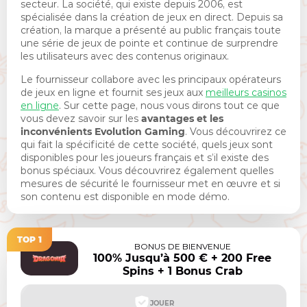
secteur. La société, qui existe depuis 2006, est
spécialisée dans la création de jeux en direct. Depuis sa
création, la marque a présenté au public français toute
une série de jeux de pointe et continue de surprendre
les utilisateurs avec des contenus originaux.
Le fournisseur collabore avec les principaux opérateurs
de jeux en ligne et fournit ses jeux aux
meilleurs casinos
en ligne
. Sur cette page, nous vous dirons tout ce que
vous devez savoir sur les
avantages et les
inconvénients Evolution Gaming
. Vous découvrirez ce
qui fait la spécificité de cette société, quels jeux sont
disponibles pour les joueurs français et s’il existe des
bonus spéciaux. Vous découvrirez également quelles
mesures de sécurité le fournisseur met en œuvre et si
son contenu est disponible en mode démo.
TOP 1
BONUS DE BIENVENUE
100% Jusqu’à 500 € + 200 Free
Spins + 1 Bonus Crab
JOUER