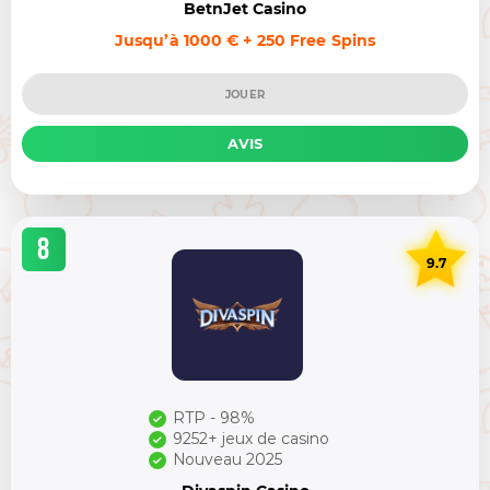
BetnJet Casino
Jusqu’à 1000 € + 250 Free Spins
JOUER
AVIS
8
9.7
RTP - 98%
9252+ jeux de casino
Nouveau 2025