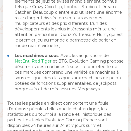
éléments de jeux télévisés mondialement connus
tels que Crazy Coin Flip, Football Studio et Dream
Catcher. Beaucoup d’entre eux utilisent une énorme
roue d’argent divisée en secteurs avec des
multiplicateurs et des prix différents. L’un des
développements les plus intéressants mérite une
attention particulière : Gonzo’s Treasure Hunt, qui est
le premier jeu au monde à permettre de parier en
mode réalité virtuelle ;
Les machines à sous
. Avec les acquisitions de
NetEnt
,
Red Tiger
et BTG, Evolution Gaming propose
désormais des machines à sous. Le portefeuille de
ces marques comprend une variété de machines à
sous en ligne, des classiques aux machines de pointe
dotées de fonctions supplémentaires, de jackpots
progressifs et de mécanismes Megaways.
Toutes les parties en direct comportent une foule
d’options spéciales telles que le chat en ligne, les
statistiques du tournoi à la ronde et l’historique des
parties. Les tables Evolution Gaming France sont
disponibles 24 heures sur 24 et 7 jours sur 7 et