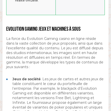
réalité virtuelle.
EVOLUTION GAMING JEUX ET MACHINES À SOUS
La force du Evolution Gaming casino en ligne réside
dans la vaste collection de jeux proposés, ainsi que dans
l’excellente qualité du contenu. Le jeu est diffusé depuis
des studios internationaux, les images sont en haute
résolution et diffusées en temps réel. En termes de
gamme, la marque développe les types de contenus de
jeux suivants :
Jeux de société
. Les jeux de cartes et autres jeux de
table constituent le cœur du portefeuille de
l’entreprise. Par exemple, le blackjack d’Evolution
Gaming est disponible en différentes variantes,
notamment les versions Free Bet, Lightning et
Infinite. Le fournisseur propose également un large
éventail de variantes de poker populaires et uniques