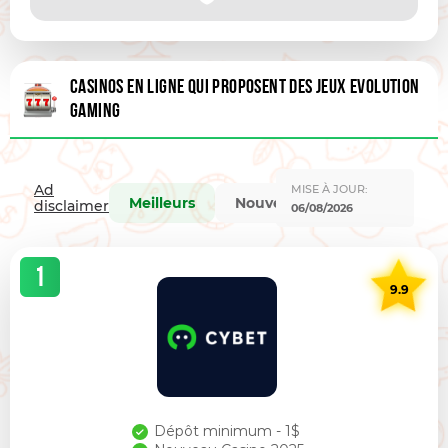
CASINOS EN LIGNE QUI PROPOSENT DES JEUX EVOLUTION
GAMING
Ad
MISE À JOUR:
Meilleurs
Nouveaux
disclaimer
06/08/2026
1
9.9
Dépôt minimum - 1$