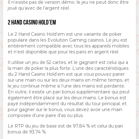
Il n’existe pas de version démo, le jeu ne peut donc être
joué qu’avec de l’argent réel.
2 HAND CASINO HOLD’EM
Le 2 Hand Casino Hold’em est une variante de poker
populaire dans les Evolution Gaming casinos. Le jeu est
entièrement compatible avec tous les appareils mobiles
et n’est disponible que pour les paris en argent réel.
Il utilise un jeu de 52 cartes, et le gagnant est celui qui a
la main de poker la plus forte. L’une des caractéristiques
du 2 Hand Casino Hold’em est que vous pouvez parier
sur une main ou sur les deux mains en même temps, et
le jeu continue même si l’une des mains est perdante.
En outre, il existe un pari bonus supplémentaire qui peut
également être placé sur les deux mains. Le bonus est
payé indépendamment du résultat du tour principal, et
pour gagner sur le bonus, vous devez avoir une main
composée d’une paire d’as ou plus.
Le RTP du jeu de base est de 97,84 % et celui du pari
bonus de 93,74 %.