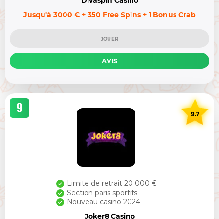
Divaspin Casino
Jusqu'à 3000 € + 350 Free Spins + 1 Bonus Crab
JOUER
AVIS
9
9.7
Limite de retrait 20 000 €
Section paris sportifs
Nouveau casino 2024
Joker8 Casino