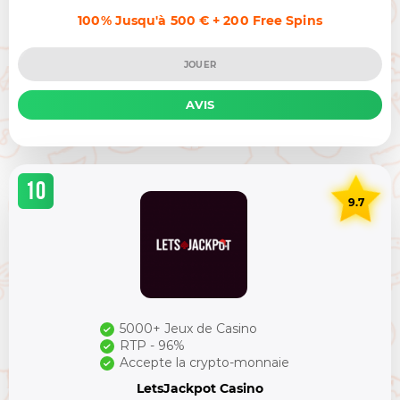
100% Jusqu'à 500 € + 200 Free Spins
JOUER
AVIS
10
9.7
5000+ Jeux de Casino
RTP - 96%
Accepte la crypto-monnaie
LetsJackpot Casino