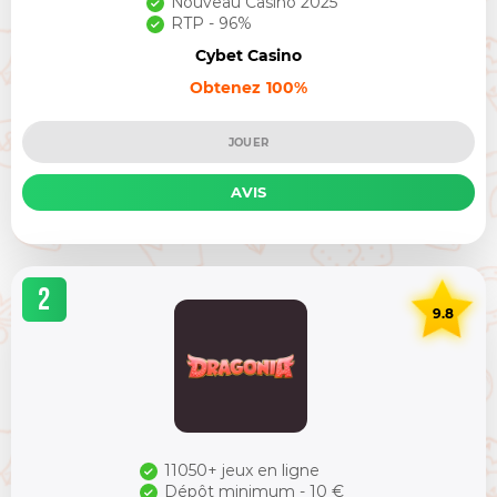
Nouveau Casino 2025
RTP - 96%
Cybet Casino
Obtenez 100%
JOUER
AVIS
2
9.8
11050+ jeux en ligne
Dépôt minimum - 10 €