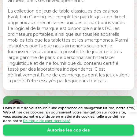
virtuelle, dans ses développements.
La collection de jeux de table classiques des casinos
Evolution Gaming est complétée par des jeux en direct
originaux aux mécanismes uniques et aux bonus variés.
Le logiciel de la marque est disponible sur les PC, les
ordinateurs portables, ainsi que sur tous les appareils
mobiles tels que les tablettes et les smartphones. Parmi
les autres points que nous aimerions souligner, le
fournisseur vous donne la possibilité de jouer une très
large gamme de paris, de personnaliser l’interface
linguistique et de ne fournir que du contenu certifié
testé par des laboratoires indépendants. C’est
définitivement l’une de ces marques dont les jeux valent
la peine d’être essayés par les joueurs français.
Élodie Sagon
Élodie Sagon
Dans le but de vous fournir une expérience de navigation ultime, notre site
Web utilise des cookies. En poursuivant votre navigation sur notre site,
Éditeur et auteur
94 articles
vous acceptez notre politique en matière de cookies, telle que définie
Dernière mise à jour:
Mai 13, 2026
dans notre
Politique de confidentialité
Éditeur et auteur avec 6 ans
d'expérience dans le jeu en ligne.
Autorise les cookies