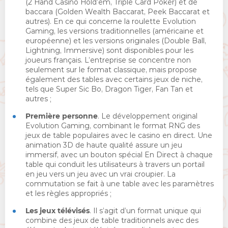
(2 Hand Casino Hold’em, Triple Card Poker) et de
baccara (Golden Wealth Baccarat, Peek Baccarat et
autres). En ce qui concerne la roulette Evolution
Gaming, les versions traditionnelles (américaine et
européenne) et les versions originales (Double Ball,
Lightning, Immersive) sont disponibles pour les
joueurs français. L’entreprise se concentre non
seulement sur le format classique, mais propose
également des tables avec certains jeux de niche,
tels que Super Sic Bo, Dragon Tiger, Fan Tan et
autres ;
Première personne
. Le développement original
Evolution Gaming, combinant le format RNG des
jeux de table populaires avec le casino en direct. Une
animation 3D de haute qualité assure un jeu
immersif, avec un bouton spécial En Direct à chaque
table qui conduit les utilisateurs à travers un portail
en jeu vers un jeu avec un vrai croupier. La
commutation se fait à une table avec les paramètres
et les règles appropriés ;
Les jeux télévisés
. Il s’agit d’un format unique qui
combine des jeux de table traditionnels avec des