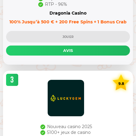
RTP - 96%
Dragonia Casino
100% Jusqu’à 500 € + 200 Free Spins + 1 Bonus Crab
JOUER
AVIS
3
9.8
Nouveau casino 2025
5100+ jeux de casino