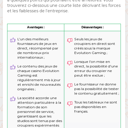
a quelques points qui pourraient être améliorés. Vous
trouverez ci-dessous une courte liste décrivant les forces
et les faiblesses de l’entreprise.
Avantages :
Désavantages :
L’un des meilleurs
Seuls les jeux de
fournisseurs de jeux en
croupiers en direct sont
direct, récompensé par
créés sous la marque
de nombreux prix
Evolution Gaming ;
internationaux ;
Lorsque l’on mise en
Le contenu des jeux de
direct, la possibilité d’une
chaque casino Evolution
erreur du croupier ne
Gaming est
peut être exclue ;
régulièrement mis à jour
Le fournisseur ne donne
et enrichi de nouveautés
pas la possibilité de tester
originales ;
le contenu gratuitement ;
La société accorde une
Tous les tableaux ne sont
attention particulière à la
pas disponibles en
formation de son
français.
personnel de service,
garantissant que les
studios sont tenus par des
croupiers expérimentés