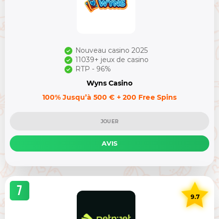
Nouveau casino 2025
11039+ jeux de casino
RTP - 96%
Wyns Casino
100% Jusqu’à 500 € + 200 Free Spins
JOUER
AVIS
7
9.7