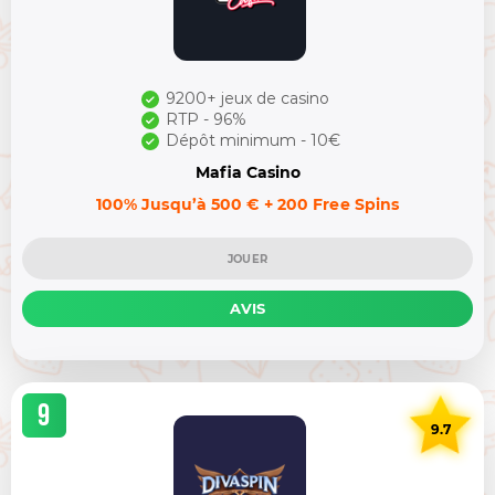
9200+ jeux de casino
RTP - 96%
Dépôt minimum - 10€
Mafia Casino
100% Jusqu’à 500 € + 200 Free Spins
JOUER
AVIS
9
9.7