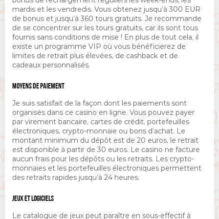
mardis et les vendredis. Vous obtenez jusqu’à 300 EUR
de bonus et jusqu’à 360 tours gratuits. Je recommande
de se concentrer sur les tours gratuits, car ils sont tous
fournis sans conditions de mise ! En plus de tout cela, il
existe un programme VIP où vous bénéficierez de
limites de retrait plus élevées, de cashback et de
cadeaux personnalisés.
MOYENS DE PAIEMENT
Je suis satisfait de la façon dont les paiements sont
organisés dans ce casino en ligne. Vous pouvez payer
par virement bancaire, cartes de crédit, portefeuilles
électroniques, crypto-monnaie ou bons d’achat. Le
montant minimum du dépôt est de 20 euros, le retrait
est disponible à partir de 30 euros. Le casino ne facture
aucun frais pour les dépôts ou les retraits. Les crypto-
monnaies et les portefeuilles électroniques permettent
des retraits rapides jusqu’à 24 heures.
JEUX ET LOGICIELS
Le catalogue de jeux peut paraître en sous-effectif à