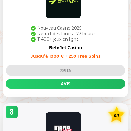
Nouveau Casino 2025
Retrait des fonds - 72 heures
11400+ jeux en ligne
BetnJet Casino
Jusqu’à 1000 € + 250 Free Spins
JOUER
AVIS
8
9.7