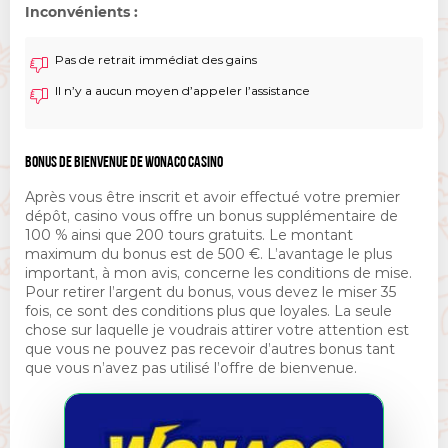
Inconvénients :
Pas de retrait immédiat des gains
Il n’y a aucun moyen d’appeler l’assistance
BONUS DE BIENVENUE DE WONACO CASINO
Après vous être inscrit et avoir effectué votre premier
dépôt, casino vous offre un bonus supplémentaire de
100 % ainsi que 200 tours gratuits. Le montant
maximum du bonus est de 500 €. L’avantage le plus
important, à mon avis, concerne les conditions de mise.
Pour retirer l’argent du bonus, vous devez le miser 35
fois, ce sont des conditions plus que loyales. La seule
chose sur laquelle je voudrais attirer votre attention est
que vous ne pouvez pas recevoir d’autres bonus tant
que vous n’avez pas utilisé l’offre de bienvenue.