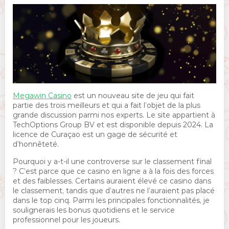
Megawin Casino
est un nouveau site de jeu qui fait
partie des trois meilleurs et qui a fait l’objet de la plus
grande discussion parmi nos experts. Le site appartient à
TechOptions Group BV et est disponible depuis 2024. La
licence de Curaçao est un gage de sécurité et
d’honnêteté.
Pourquoi y a-t-il une controverse sur le classement final
? C’est parce que ce casino en ligne a à la fois des forces
et des faiblesses. Certains auraient élevé ce casino dans
le classement, tandis que d’autres ne l’auraient pas placé
dans le top cinq. Parmi les principales fonctionnalités, je
soulignerais les bonus quotidiens et le service
professionnel pour les joueurs.