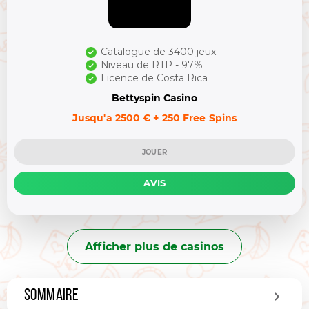
Catalogue de 3400 jeux
Niveau de RTP - 97%
Licence de Costa Rica
Bettyspin Casino
Jusqu'a 2500 € + 250 Free Spins
JOUER
AVIS
Afficher plus de casinos
SOMMAIRE