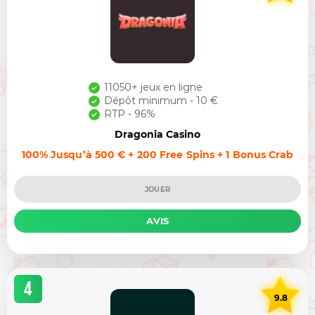
11050+ jeux en ligne
Dépôt minimum - 10 €
RTP - 96%
Dragonia Casino
100% Jusqu’à 500 € + 200 Free Spins + 1 Bonus Crab
JOUER
AVIS
4
9.8