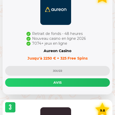
Retrait de fonds - 48 heures
Nouveau casino en ligne 2026
7074+ jeux en ligne
Aureon Casino
Jusqu'à 2250 € + 325 Free Spins
JOUER
AVIS
3
9.8