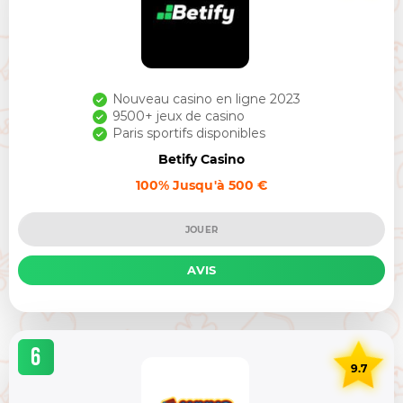
Nouveau casino en ligne 2023
9500+ jeux de casino
Paris sportifs disponibles
Betify Casino
100% Jusqu'à 500 €
JOUER
AVIS
6
9.7