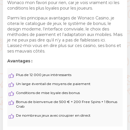
Wonaco mon favori pour rien, car je vois vraiment ici les
conditions les plus loyales pour les joueurs.
Parmi les principaux avantages de Wonaco Casino, je
citerai le catalogue de jeux, le système de bonus, le
design moderne, l’interface conviviale, le choix des
méthodes de paiement et l’adaptation aux mobiles. Mais
je ne peux pas dire qu’il n’y a pas de faiblesses ici.
Laissez-moi vous en dire plus sur ces casino, ses bons et
ses mauvais côtés.
Avantages :
Plus de 12 000 jeux intéressants
Un large éventail de moyens de paiement
Conditions de mise loyale des bonus
Bonus de bienvenue de 500 € + 200 Free Spins + 1 Bonus
Crab
De nombreux jeux avec croupier en direct