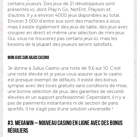
certains joueurs. Des jeux de 21 développeurs sont
présentés ici, dont Play’n Go, NetEnt, Playson et
d’autres. Il y a environ 4000 jeux disponibles au total.
Environ 3 000 d’entre eux sont des machines à sous,
mais il existe également des jeux de table, des jeux avec
croupier en direct et même une sélection de mini-jeux.
Oui, vous ne trouverez pas certains jeux ici, mais les
besoins de la plupart des joueurs seront satisfaits.
MON AVIS SUR JULIUS CASINO
Je donne à Julius Casino une note de 9,6 sur 10. C’est
une note élevée et je peux vous assurer que le casino
est presque exempt de défauts. Il existe des bonus
sympas avec des tours gratuits sans conditions de mise,
une bonne sélection de jeux, des garanties de sécurité
élevées et un support professionnel. Cependant, il n’y a
pas de paiements instantanés ni de section de paris
sportifs. Il ne s’agit pas d’une solution universelle !
#3. MEGAWIN – NOUVEAU CASINO EN LIGNE AVEC DES BONUS
RÉGULIERS