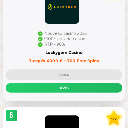
Nouveau casino 2025
5100+ jeux de casino
RTP - 96%
Luckygem Casino
Jusqu'à 4000 € + 700 Free Spins
JOUER
AVIS
5
9.7