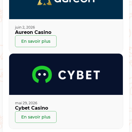
juin 2, 2026
Aureon Casino
En savoir plus
mai 29, 2026
Cybet Casino
En savoir plus