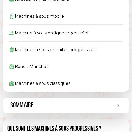
Machines à sous mobile
Machine à sous en ligne argent réel
Machines à sous gratuites progressives
Bandit Manchot
Machines à sous classiques
SOMMAIRE
QUE SONT LES MACHINES À SOUS PROGRESSIVES ?