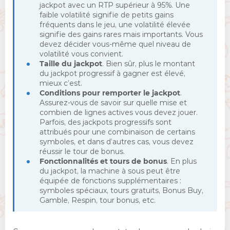
jackpot avec un RTP supérieur à 95%. Une
faible volatilité signifie de petits gains
fréquents dans le jeu, une volatilité élevée
signifie des gains rares mais importants. Vous
devez décider vous-même quel niveau de
volatilité vous convient.
Taille du jackpot
. Bien sûr, plus le montant
du jackpot progressif à gagner est élevé,
mieux c’est.
Conditions pour remporter le jackpot
.
Assurez-vous de savoir sur quelle mise et
combien de lignes actives vous devez jouer.
Parfois, des jackpots progressifs sont
attribués pour une combinaison de certains
symboles, et dans d’autres cas, vous devez
réussir le tour de bonus.
Fonctionnalités et tours de bonus
. En plus
du jackpot, la machine à sous peut être
équipée de fonctions supplémentaires :
symboles spéciaux, tours gratuits, Bonus Buy,
Gamble, Respin, tour bonus, etc.