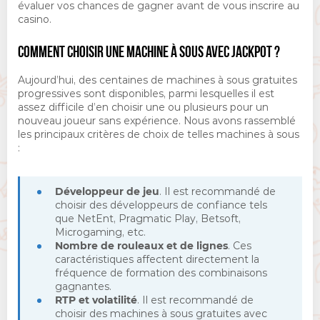
évaluer vos chances de gagner avant de vous inscrire au
casino.
COMMENT CHOISIR UNE MACHINE À SOUS AVEC JACKPOT ?
Aujourd’hui, des centaines de machines à sous gratuites
progressives sont disponibles, parmi lesquelles il est
assez difficile d’en choisir une ou plusieurs pour un
nouveau joueur sans expérience. Nous avons rassemblé
les principaux critères de choix de telles machines à sous
:
Développeur de jeu
. Il est recommandé de
choisir des développeurs de confiance tels
que NetEnt, Pragmatic Play, Betsoft,
Microgaming, etc.
Nombre de rouleaux et de lignes
. Ces
caractéristiques affectent directement la
fréquence de formation des combinaisons
gagnantes.
RTP et volatilité
. Il est recommandé de
choisir des machines à sous gratuites avec