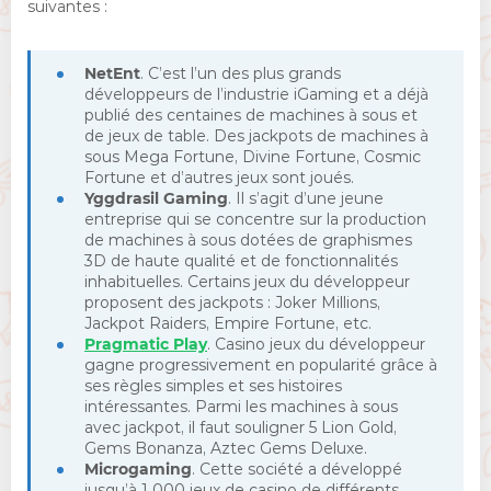
suivantes :
NetEnt
. C’est l’un des plus grands
développeurs de l’industrie iGaming et a déjà
publié des centaines de machines à sous et
de jeux de table. Des jackpots de machines à
sous Mega Fortune, Divine Fortune, Cosmic
Fortune et d’autres jeux sont joués.
Yggdrasil Gaming
. Il s’agit d’une jeune
entreprise qui se concentre sur la production
de machines à sous dotées de graphismes
3D de haute qualité et de fonctionnalités
inhabituelles. Certains jeux du développeur
proposent des jackpots : Joker Millions,
Jackpot Raiders, Empire Fortune, etc.
Pragmatic Play
. Casino jeux du développeur
gagne progressivement en popularité grâce à
ses règles simples et ses histoires
intéressantes. Parmi les machines à sous
avec jackpot, il faut souligner 5 Lion Gold,
Gems Bonanza, Aztec Gems Deluxe.
Microgaming
. Cette société a développé
jusqu’à 1 000 jeux de casino de différents