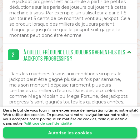
Le jackpot progressif est accumulé à partir de petites
déductions sur les paris des joueurs qui jouent à cette
machine à sous. Par exemple, un utilisateur a parié 1 $
par tour et 5 cents de ce montant vont au jackpot. Cela
se produit lorsque des milliers de joueurs parient
chaque jour jusqu’à ce que le jackpot soit gagné, le
montant peut donc être énorme.
À QUELLE FRÉQUENCE LES JOUEURS GAGNENT-ILS DES
2
JACKPOTS PROGRESSIFS ?
Dans les machines à sous aux conditions simples, le
jackpot peut être gagné plusieurs fois par semaine,
mais son montant dépasse rarement plusieurs
centaines ou milliers d’euros. Dans des jeux célèbres
comme Mega Moolah ou Mega Fortune, des jackpots
progressifs sont gagnés toutes les quelques années.
Dans le but de vous fournir une expérience de navigation ultime, notre site
Web utilise des cookies. En poursuivant votre navigation sur notre site,
COMMENT SAVOIR QUAND UNE MACHINE À SOUS VA
vous acceptez notre politique en matière de cookies, telle que définie
3
dans notre
Politique de confidentialité
REMPORTER LE JACKPOT ?
Autorise les cookies