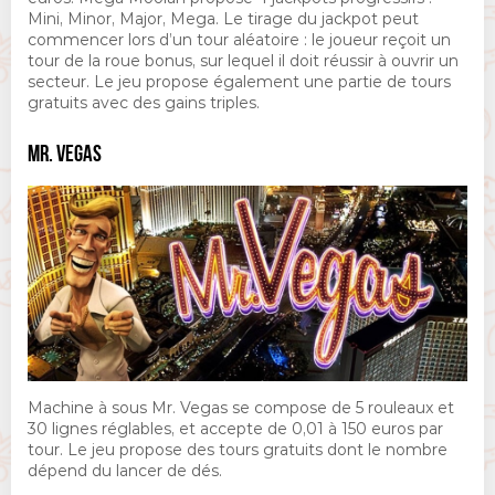
Mini, Minor, Major, Mega. Le tirage du jackpot peut
commencer lors d’un tour aléatoire : le joueur reçoit un
tour de la roue bonus, sur lequel il doit réussir à ouvrir un
secteur. Le jeu propose également une partie de tours
gratuits avec des gains triples.
MR. VEGAS
Machine à sous Mr. Vegas se compose de 5 rouleaux et
30 lignes réglables, et accepte de 0,01 à 150 euros par
tour. Le jeu propose des tours gratuits dont le nombre
dépend du lancer de dés.