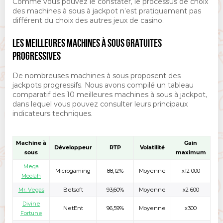
Comme vous pouvez le constater, le processus de choix
des machines à sous à jackpot n’est pratiquement pas
différent du choix des autres jeux de casino.
LES MEILLEURES MACHINES À SOUS GRATUITES
PROGRESSIVES
De nombreuses machines à sous proposent des
jackpots progressifs. Nous avons compilé un tableau
comparatif des 10 meilleures machines à sous à jackpot,
dans lequel vous pouvez consulter leurs principaux
indicateurs techniques.
Machine à
Gain
Développeur
RTP
Volatilité
sous
maximum
Mega
Microgaming
88,12%
Moyenne
х12 000
Moolah
Mr. Vegas
Betsoft
93,60%
Moyenne
х2 600
Divine
NetEnt
96,59%
Moyenne
х300
Fortune