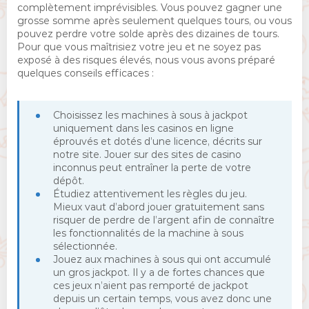
complètement imprévisibles. Vous pouvez gagner une
grosse somme après seulement quelques tours, ou vous
pouvez perdre votre solde après des dizaines de tours.
Pour que vous maîtrisiez votre jeu et ne soyez pas
exposé à des risques élevés, nous vous avons préparé
quelques conseils efficaces :
Choisissez les machines à sous à jackpot
uniquement dans les casinos en ligne
éprouvés et dotés d’une licence, décrits sur
notre site. Jouer sur des sites de casino
inconnus peut entraîner la perte de votre
dépôt.
Étudiez attentivement les règles du jeu.
Mieux vaut d’abord jouer gratuitement sans
risquer de perdre de l’argent afin de connaître
les fonctionnalités de la machine à sous
sélectionnée.
Jouez aux machines à sous qui ont accumulé
un gros jackpot. Il y a de fortes chances que
ces jeux n’aient pas remporté de jackpot
depuis un certain temps, vous avez donc une