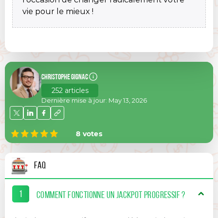
vie pour le mieux !
Christophe Gignac
Christophe Gignac
Expert des jeux en ligne
252 articles
Expert en jeux en ligne et produits
Dernière mise à jour:
May 13, 2026
iGaming. Je m'intéresse aux
machines à sous depuis l'âge de 18
ans et je suis prêt à partager mon
expérience.
8
votes
FAQ
1
COMMENT FONCTIONNE UN JACKPOT PROGRESSIF ?