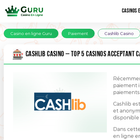
CASINOS 
Vous a
Casino en ligne Guru
Paiement
Cashlib Casino
CASHLIB CASINO – TOP 5 CASINOS ACCEPTANT C
Récemment
paiement i
paiements, 
Cashlib es
et anonyme
disponible
Dans cette
en ligne e