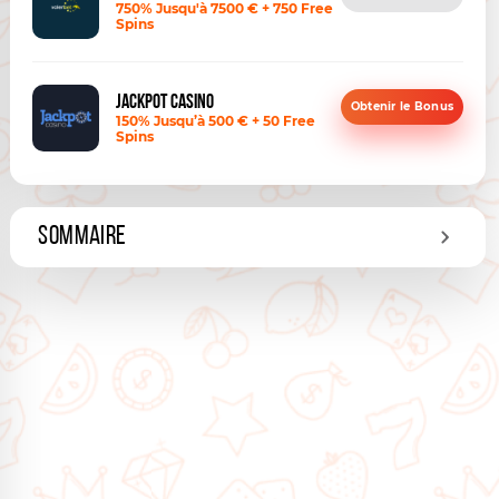
750% Jusqu'à 7500 € + 750 Free
Spins
Jackpot Casino
Obtenir le Bonus
150% Jusqu’à 500 € + 50 Free
Spins
SOMMAIRE