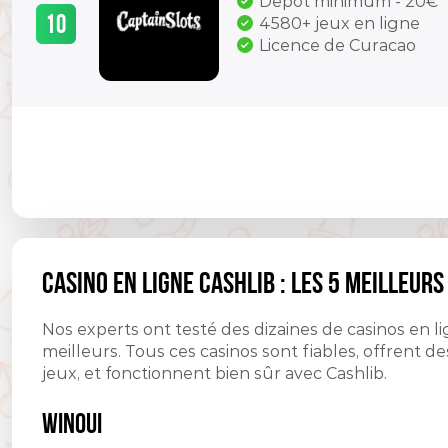
Dépôt minimum - 20€
10
4580+ jeux en ligne
Licence de Curacao
CASINO EN LIGNE CASHLIB : LES 5 MEILLEURS
Nos experts ont testé des dizaines de casinos en li
meilleurs. Tous ces casinos sont fiables, offrent 
jeux, et fonctionnent bien sûr avec Cashlib.
WINOUI