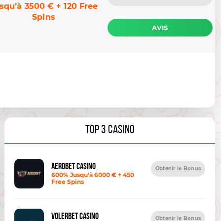
squ’à 3500 € + 120 Free
Spins
AVIS
TOP 3 CASINO
Aerobet Casino
Obtenir le Bonus
600% Jusqu'à 6000 € + 450
Free Spins
Volerbet Casino
Obtenir le Bonus