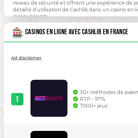
niveau de sécurité et offrent une expérience de 
détaillé d’utilisation de Cashlib dans un casino en
inconvénients.
CASINOS EN LIGNE AVEC CASHLIB EN FRANCE
Ad disclaimer
30+ méthodes de paie
1
RTP - 97%
7000+ jeux