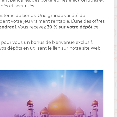
nt bancaires, des portefeuilles électroniques et
nés et sécurisés.
n système de bonus. Une grande variété de
ent votre jeu vraiment rentable. L’une des offres
endredi
. Vous recevez
30 % sur votre dépôt
ce
.
 pour vous un bonus de bienvenue exclusif.
vos dépôts en utilisant le lien sur notre site Web.