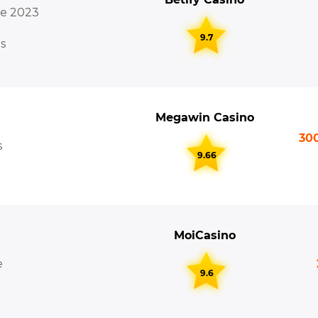
ne 2023
9.7
es
Megawin Casino
30
s
9.66
MoiCasino
e
9.6