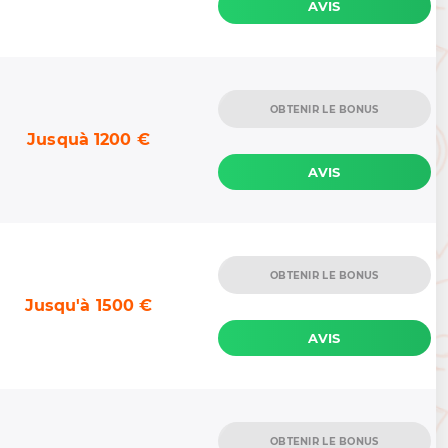
AVIS
OBTENIR LE BONUS
Jusqu`à 1200 €
AVIS
OBTENIR LE BONUS
Jusqu'à 1500 €
AVIS
OBTENIR LE BONUS