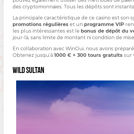
pouvez également utiliser des méthodes de paieme
des cryptomonnaies. Tous les dépôts sont instanta
La principale caractéristique de ce casino est so
promotions régulières
et un
programme VIP
rend
les plus intéressantes est le
bonus de dépôt du v
jour-là, sans limite de montant ni condition de mise
En collaboration avec WinOui, nous avons préparé
Obtenez jusqu’à
1000 € + 300 tours gratuits
sur 
WILD SULTAN