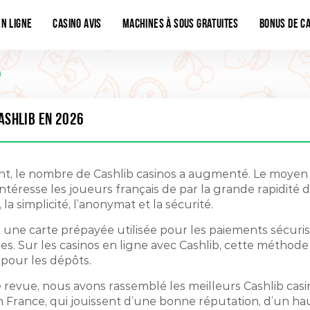
EN LIGNE
CASINO AVIS
MACHINES À SOUS GRATUITES
BONUS DE C
Rechercher
vez déjà voté sur cette page
ASHLIB EN 2026
, le nombre de Cashlib casinos a augmenté. Le moyen
ntéresse les joueurs français de par la grande rapidité 
la simplicité, l’anonymat et la sécurité.
t une carte prépayée utilisée pour les paiements sécuri
s. Sur les casinos en ligne avec Cashlib, cette méthode
 pour les dépôts.
 revue, nous avons rassemblé les meilleurs Cashlib casi
n France, qui jouissent d’une bonne réputation, d’un ha