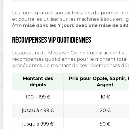
Les tours gratuits sont activés lors du premier dé
et pourra les utiliser sur les machines à sous en l
être
misé dans les 7 jours avec une mise de x30
RÉCOMPENSES VIP QUOTIDIENNES
Les joueurs du Megawin Casino qui participent au
récompenses quotidiennes pour le montant total 
précédentes. Le montant de ces récompenses dép
Montant des
Prix pour Opale, Saphir, 
dépôts
Argent
100 – 199 €
10 €
jusqu’à 499 €
20 €
jusqu’à 999 €
50 €