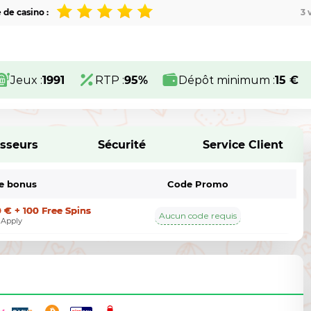
 de casino :
3
Jeux :
1991
RTP :
95%
Dépôt minimum :
15 €
isseurs
Sécurité
Service Client
de bonus
Code Promo
 € + 100 Free Spins
Aucun code requis
 Apply