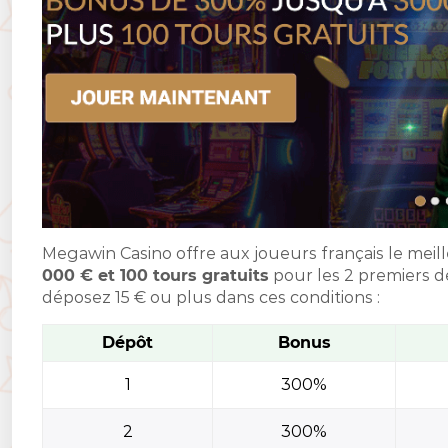
Megawin Casino offre aux joueurs français le meil
000 € et 100 tours gratuits
pour les 2 premiers d
déposez 15 € ou plus dans ces conditions :
Dépôt
Bonus
1
300%
2
300%