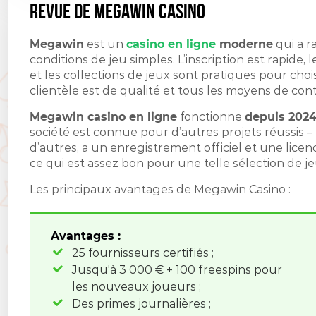
REVUE DE MEGAWIN CASINO
ligne en France.
Megawin
est un
casino en ligne
moderne
qui a r
conditions de jeu simples. L’inscription est rapide
et les collections de jeux sont pratiques pour chois
clientèle est de qualité et tous les moyens de cont
Megawin casino en ligne
fonctionne
depuis 202
société est connue pour d’autres projets réussis – H
d’autres, a un enregistrement officiel et une lice
ce qui est assez bon pour une telle sélection de je
Les principaux avantages de Megawin Casino :
Avantages :
25 fournisseurs certifiés ;
Jusqu'à 3 000 € + 100 freespins pour
les nouveaux joueurs ;
Des primes journalières ;