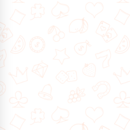
gypt,
d
danie,
alawi,
golie,
outh
riana
eunion,
e,