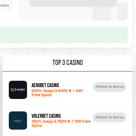
votes
TOP 3 CASINO
Aerobet Casino
Obtenir le Bonus
600% Jusqu'à 6000 € + 450
Free Spins
Volerbet Casino
Obtenir le Bonus
750% Jusqu'à 7500 € + 750 Free
Spins