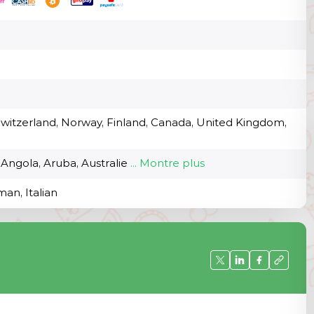
, Switzerland, Norway, Finland, Canada, United Kingdom,
, Angola, Aruba, Australie
... Montre plus
man, Italian
t