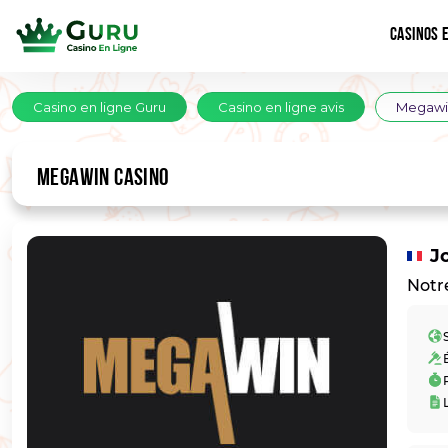
Megawin Casino
Megawin Casino
CASINOS 
Vous a
Jusqu’à 100 € Cashb
Jusqu’à 100% Match B
Casino en ligne Guru
Casino en ligne avis
Megawi
18+. L’option de réclamer
des bonus sera disponibl
18+. Les joueurs VIP reço
pendant 10 jours. D’autres
solde de leur compte tom
MEGAWIN CASINO
pendant cette période, t
des récompenses est calcu
n’aura pas été réclamé.
dépôts de la veille.
J
Notre
S
É