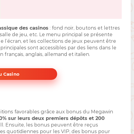
lassique des casinos
: fond noir, boutons et lettres
salle de jeu, etc. Le menu principal se présente
l’écran, et les collections de jeux peuvent être
principales sont accessibles par des liens dans le
français, anglais, allemand et italien.
stan, Algeria, Angola, Aruba, Australie, Azerbaijan, Bahrain,
u Casino
, Bangladesh, Bhutan, Bonaire, Botswana, Brunei, Burundi,
a, Cameroon, Chypre, Ivory Coast, Congo, Cuba, Curaçao, E
, Ethiopia, Fidji, Georgia, Guam, Guinea, Heard and McDonal
, Hungary, India, Indonesia, Iran, Iraq, Israel, Ivory Coast, Jor
Kyrgyzstan, Kuwait, Liban, Liberia, Libye, Macao, Malaisie, M
Marshall Islands, Mayotte, Micronesia, Maroc, Moldova, Mon
que, Nauru, New Zealand, Niger, Nigeria, Niue, Vatican, S
ditions favorables grâce aux bonus du Megawin
 United Arab Emirates, United States, Pakistan, Northern Ma
0% sur leurs deux premiers dépôts et 200
, Philippines, Pologne, Qatar, Uzbekistan, Russia, Saba, La R
. Ensuite, les bonus peuvent être reçus
, Samoa, Sao Tome and Principe, Seychelles, Saint-Eustach
ses quotidiennes pour les VIP, des bonus pour
Leone, Slovenia, Somalie, South Georgia, Soudan, Sri Lanka,