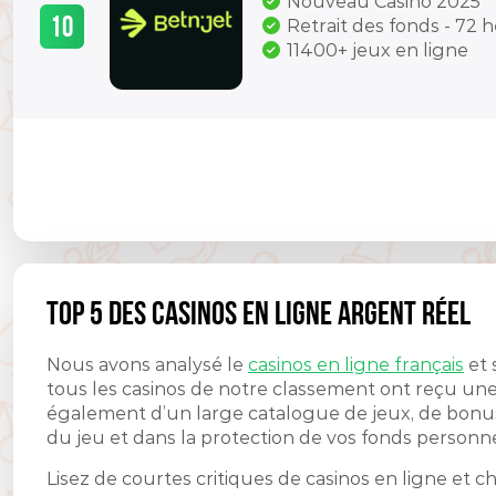
Nouveau Casino 2025
10
Retrait des fonds - 72 
11400+ jeux en ligne
TOP 5 DES CASINOS EN LIGNE ARGENT RÉEL
Nous avons analysé le
casinos en ligne français
et 
tous les casinos de notre classement ont reçu une 
également d’un large catalogue de jeux, de bonus
du jeu et dans la protection de vos fonds personne
Lisez de courtes critiques de casinos en ligne et ch