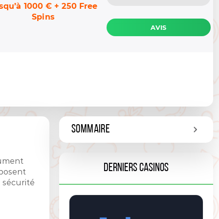
squ’à 1000 € + 250 Free
Spins
AVIS
SOMMAIRE
lument
Derniers casinos
sposent
 sécurité