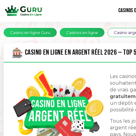
CASINOS 
Vous a
Casino en ligne Guru
Casinos en ligne
Casino arg
CASINO EN LIGNE EN ARGENT RÉEL 2026 – TOP 
Les casino
souhaitent
de vrais g
gratuitem
un dépôt e
possibilit
Tous les j
argent rée
pays. Nous