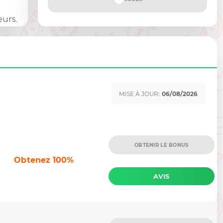
eurs.
MISE À JOUR:
06/08/2026
OBTENIR LE BONUS
Obtenez 100%
AVIS