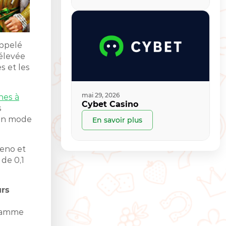
appelé
 élevée
s et les
mai 29, 2026
nes à
Cybet Casino
s
 en mode
En savoir plus
keno et
 de 0,1
urs
gramme