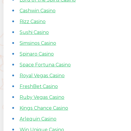
Cashwin Casino
Rizz Casino
Sushi Casino
Simsinos Casino
Spinaro Casino
Space Fortuna Casino
Royal Vegas Casino
FreshBet Casino
Ruby Vegas Casino
Kings Chance Casino
Arlequin Casino
Win Unique Casino