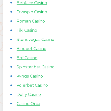
BetAlice Casino
Divaspin Casino
Roman Casino
Tiki Casino
Stonevegas Casino
Binobet Casino
Bof Casino
Spinstar.bet Casino
Kyngs Casino
Volerbet Casino
Dolly Casino
Casino Orca