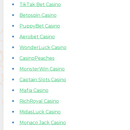
TikTak Bet Casino
Betospin Casino
PuppyBet Casino
Aerobet Casino
WonderLuck Casino
CasinoPeaches
MonsterWin Casino
Captain Slots Casino
Mafia Casino
RichRoyal Casino
MidasLuck Casino
Monaco Jack Casino