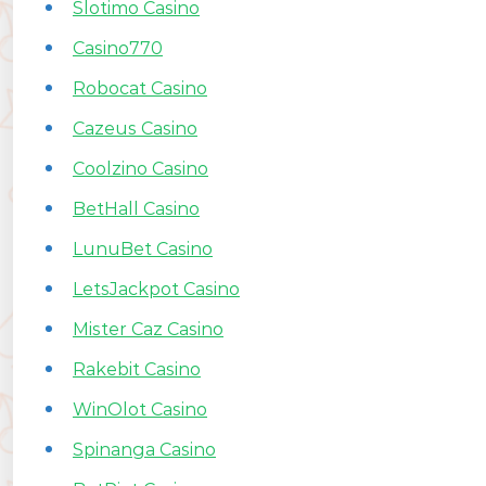
Slotimo Casino
Casino770
Robocat Casino
Cazeus Casino
Coolzino Casino
BetHall Casino
LunuBet Casino
LetsJackpot Casino
Mister Caz Casino
Rakebit Casino
WinOlot Casino
Spinanga Casino