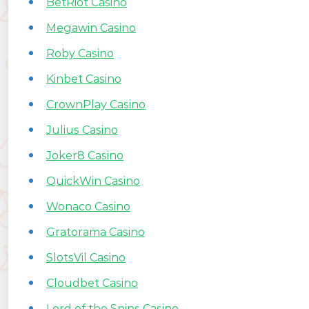
BetRiot Casino
Megawin Casino
Roby Casino
Kinbet Casino
CrownPlay Casino
Julius Casino
Joker8 Casino
QuickWin Casino
Wonaco Casino
Gratorama Casino
SlotsVil Casino
Cloudbet Casino
Lord of the Spins Casino