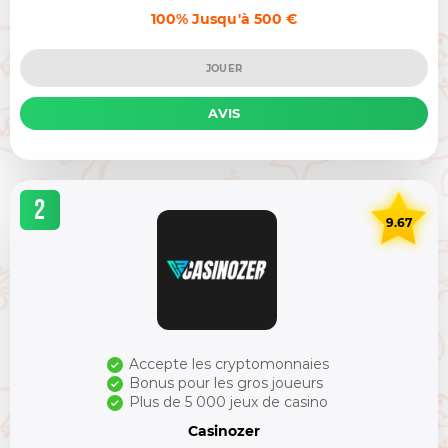
100% Jusqu'à 500 €
JOUER
AVIS
2
9.67
Accepte les cryptomonnaies
Bonus pour les gros joueurs
Plus de 5 000 jeux de casino
Casinozer