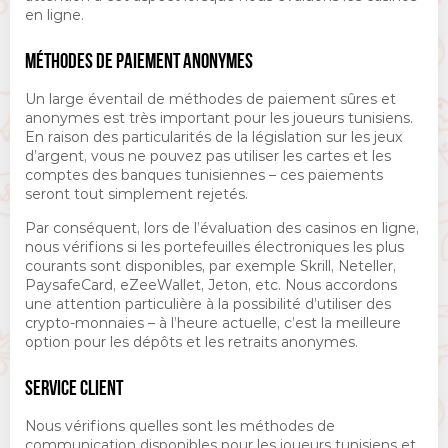
en ligne.
MÉTHODES DE PAIEMENT ANONYMES
Un large éventail de méthodes de paiement sûres et
anonymes est très important pour les joueurs tunisiens.
En raison des particularités de la législation sur les jeux
d’argent, vous ne pouvez pas utiliser les cartes et les
comptes des banques tunisiennes – ces paiements
seront tout simplement rejetés.
Par conséquent, lors de l’évaluation des casinos en ligne,
nous vérifions si les portefeuilles électroniques les plus
courants sont disponibles, par exemple Skrill, Neteller,
PaysafeCard, eZeeWallet, Jeton, etc. Nous accordons
une attention particulière à la possibilité d’utiliser des
crypto-monnaies – à l’heure actuelle, c’est la meilleure
option pour les dépôts et les retraits anonymes.
SERVICE CLIENT
Nous vérifions quelles sont les méthodes de
communication disponibles pour les joueurs tunisiens et