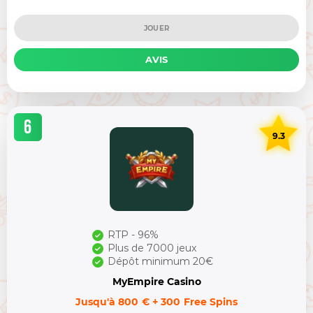
JOUER
AVIS
6
9.3
RTP - 96%
Plus de 7000 jeux
Dépôt minimum 20€
MyEmpire Casino
Jusqu'à 800 € + 300 Free Spins