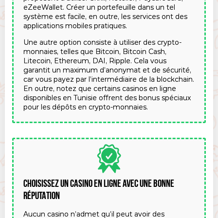
eZeeWallet. Créer un portefeuille dans un tel
système est facile, en outre, les services ont des
applications mobiles pratiques.
Une autre option consiste à utiliser des crypto-
monnaies, telles que Bitcoin, Bitcoin Cash,
Litecoin, Ethereum, DAI, Ripple. Cela vous
garantit un maximum d’anonymat et de sécurité,
car vous payez par l’intermédiaire de la blockchain.
En outre, notez que certains casinos en ligne
disponibles en Tunisie offrent des bonus spéciaux
pour les dépôts en crypto-monnaies.
CHOISISSEZ UN CASINO EN LIGNE AVEC UNE BONNE
RÉPUTATION
Aucun casino n’admet qu’il peut avoir des