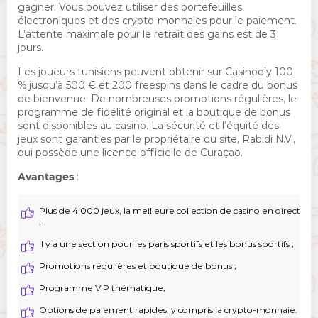
gagner. Vous pouvez utiliser des portefeuilles
électroniques et des crypto-monnaies pour le paiement.
L’attente maximale pour le retrait des gains est de 3
jours.
Les joueurs tunisiens peuvent obtenir sur Casinooly 100
% jusqu’à 500 € et 200 freespins dans le cadre du bonus
de bienvenue. De nombreuses promotions régulières, le
programme de fidélité original et la boutique de bonus
sont disponibles au casino. La sécurité et l’équité des
jeux sont garanties par le propriétaire du site, Rabidi N.V.,
qui possède une licence officielle de Curaçao.
Avantages
:
Plus de 4 000 jeux, la meilleure collection de casino en direct
;
Il y a une section pour les paris sportifs et les bonus sportifs ;
Promotions régulières et boutique de bonus ;
Programme VIP thématique;
Options de paiement rapides, y compris la crypto-monnaie.