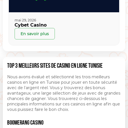
mai 29, 2026
Cybet Casino
En savoir plus
TOP 3 MEILLEURS SITES DE CASINO EN LIGNE TUNISIE
Nous avons évalué et sélectionné les trois meilleurs
casinos en ligne en Tunisie pour jouer en toute sécurité
avec de l’argent réel. Vous y trouverez des bonus
avantageux, une large sélection de jeux avec de grandes
chances de gagner. Vous trouverez ci-dessous les
principales informations sur ces casinos en ligne afin que
vous puissiez faire le bon choix.
BOOMERANG CASINO