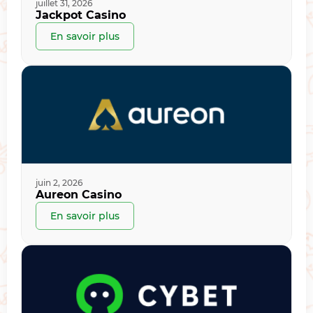
juillet 31, 2026
Jackpot Casino
En savoir plus
juin 2, 2026
Aureon Casino
En savoir plus