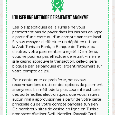
UTILISER UNE MÉTHODE DE PAIEMENT ANONYME
Les lois spécifiques de la Tunisie ne vous
permettent pas de payer dans les casinos en ligne
à partir d’une carte ou d’un compte bancaire local.
Si vous essayez d’effectuer un dépôt en utilisant
la Arab Tunisian Bank, la Banque de Tunisie, ou
d’autres, votre paiement sera rejeté. De même,
vous ne pourrez pas effectuer de retrait – même
si le casino approuve la transaction, celle-ci sera
bloquée par les banques et l’argent retournera sur
votre compte de jeu.
Pour contourner ce problème, nous vous
recommandons d’utiliser des options de paiement
anonymes. La méthode la plus courante est celle
des portefeuilles électroniques, que vous n’aurez
aucun mal à approvisionner à partir de votre carte
principale ou de votre compte bancaire tunisien.
De nombreux sites de casino en ligne en Tunisie
proposent d’utiliser Skrill, Neteller, PaysafeCard,