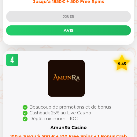
Jusqu'à 1850€ + 500 Free Spins
JOUER
AVIS
4
9.45
Beaucoup de promotions et de bonus
Cashback 25% au Live Casino
Dépôt minimum - 10€
AmunRa Casino
100% Jusqu'à 500 € + 100 Free Spins + 1 Bonus Crab