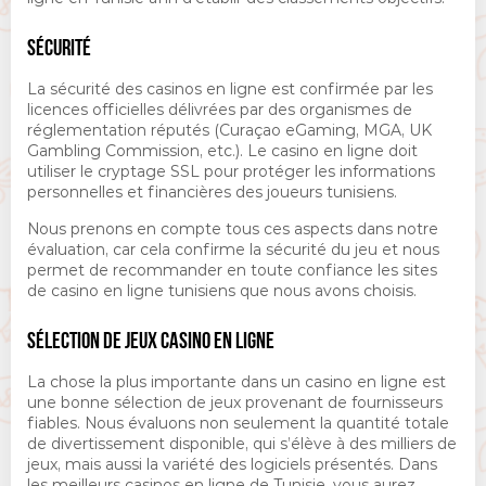
SÉCURITÉ
La sécurité des casinos en ligne est confirmée par les
licences officielles délivrées par des organismes de
réglementation réputés (Curaçao eGaming, MGA, UK
Gambling Commission, etc.). Le casino en ligne doit
utiliser le cryptage SSL pour protéger les informations
personnelles et financières des joueurs tunisiens.
Nous prenons en compte tous ces aspects dans notre
évaluation, car cela confirme la sécurité du jeu et nous
permet de recommander en toute confiance les sites
de casino en ligne tunisiens que nous avons choisis.
SÉLECTION DE JEUX CASINO EN LIGNE
La chose la plus importante dans un casino en ligne est
une bonne sélection de jeux provenant de fournisseurs
fiables. Nous évaluons non seulement la quantité totale
de divertissement disponible, qui s’élève à des milliers de
jeux, mais aussi la variété des logiciels présentés. Dans
les meilleurs casinos en ligne de Tunisie, vous aurez