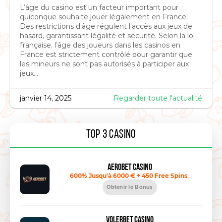
L’âge du casino est un facteur important pour
quiconque souhaite jouer légalement en France.
Des restrictions d’âge régulent l’accès aux jeux de
hasard, garantissant légalité et sécurité. Selon la loi
française, l’âge des joueurs dans les casinos en
France est strictement contrôlé pour garantir que
les mineurs ne sont pas autorisés à participer aux
jeux....
janvier 14, 2025
Regarder toute l'actualité
TOP 3 CASINO
Aerobet Casino
600% Jusqu'à 6000 € + 450 Free Spins
Obtenir le Bonus
Volerbet Casino