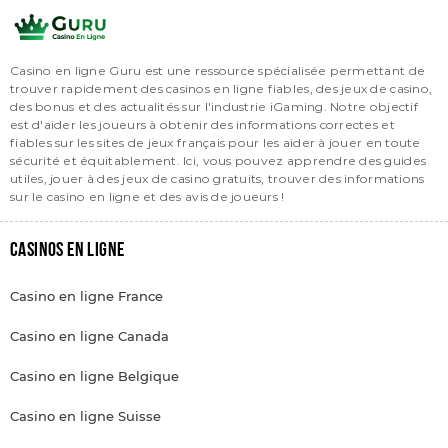
Casino en ligne Guru est une ressource spécialisée permettant de
trouver rapidement des casinos en ligne fiables, des jeux de casino,
des bonus et des actualités sur l'industrie iGaming. Notre objectif
est d'aider les joueurs à obtenir des informations correctes et
fiables sur les sites de jeux français pour les aider à jouer en toute
sécurité et équitablement. Ici, vous pouvez apprendre des guides
utiles, jouer à des jeux de casino gratuits, trouver des informations
sur le casino en ligne et des avis de joueurs !
Casinos en Ligne
Casino en ligne France
Casino en ligne Canada
Casino en ligne Belgique
Casino en ligne Suisse