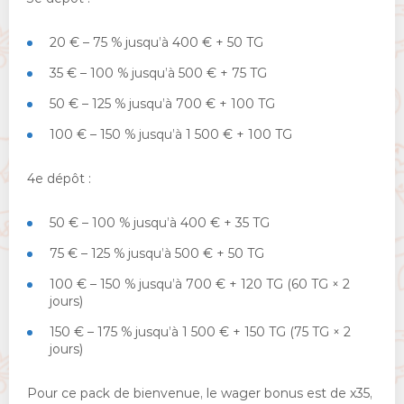
20 € – 75 % jusqu’à 400 € + 50 TG
35 € – 100 % jusqu’à 500 € + 75 TG
50 € – 125 % jusqu’à 700 € + 100 TG
100 € – 150 % jusqu’à 1 500 € + 100 TG
4e dépôt :
50 € – 100 % jusqu’à 400 € + 35 TG
75 € – 125 % jusqu’à 500 € + 50 TG
100 € – 150 % jusqu’à 700 € + 120 TG (60 TG × 2
jours)
150 € – 175 % jusqu’à 1 500 € + 150 TG (75 TG × 2
jours)
Pour ce pack de bienvenue, le wager bonus est de x35,