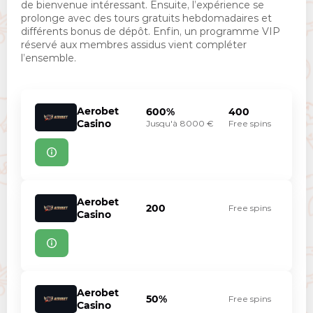
de bienvenue intéressant. Ensuite, l’expérience se
prolonge avec des tours gratuits hebdomadaires et
différents bonus de dépôt. Enfin, un programme VIP
réservé aux membres assidus vient compléter
l’ensemble.
Aerobet
600%
400
Casino
Jusqu'à 8000 €
Free spins
Aerobet
200
Free spins
Casino
Aerobet
50%
Free spins
Casino