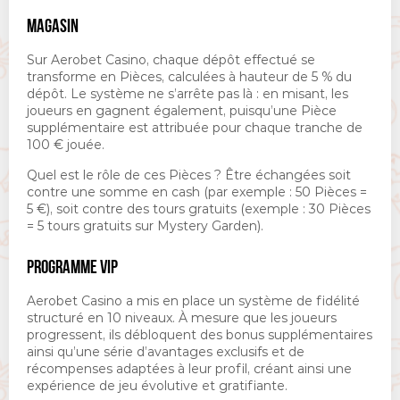
MAGASIN
Sur Aerobet Casino, chaque dépôt effectué se
transforme en Pièces, calculées à hauteur de 5 % du
dépôt. Le système ne s’arrête pas là : en misant, les
joueurs en gagnent également, puisqu’une Pièce
supplémentaire est attribuée pour chaque tranche de
100 € jouée.
Quel est le rôle de ces Pièces ? Être échangées soit
contre une somme en cash (par exemple : 50 Pièces =
5 €), soit contre des tours gratuits (exemple : 30 Pièces
= 5 tours gratuits sur Mystery Garden).
PROGRAMME VIP
Aerobet Casino a mis en place un système de fidélité
structuré en 10 niveaux. À mesure que les joueurs
progressent, ils débloquent des bonus supplémentaires
ainsi qu’une série d’avantages exclusifs et de
récompenses adaptées à leur profil, créant ainsi une
expérience de jeu évolutive et gratifiante.