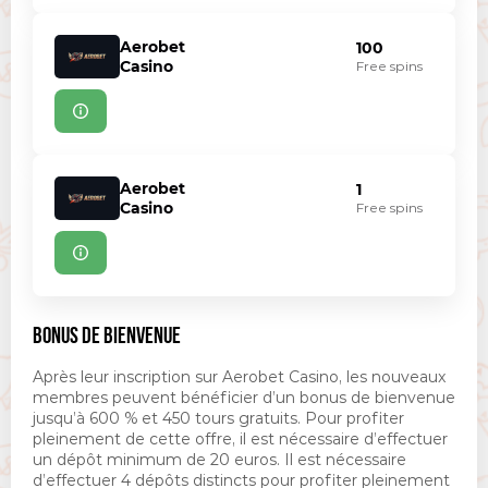
Aerobet
100
Casino
Free spins
Aerobet
1
Casino
Free spins
BONUS DE BIENVENUE
Après leur inscription sur Aerobet Casino, les nouveaux
membres peuvent bénéficier d’un bonus de bienvenue
jusqu’à 600 % et 450 tours gratuits. Pour profiter
pleinement de cette offre, il est nécessaire d’effectuer
un dépôt minimum de 20 euros. Il est nécessaire
d’effectuer 4 dépôts distincts pour profiter pleinement