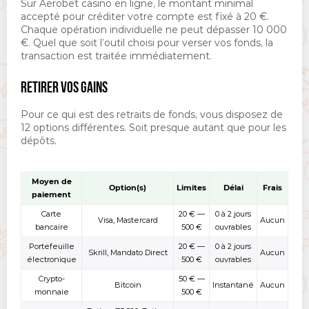
Sur Aerobet casino en ligne, le montant minimal
accepté pour créditer votre compte est fixé à 20 €.
Chaque opération individuelle ne peut dépasser 10 000
€. Quel que soit l’outil choisi pour verser vos fonds, la
transaction est traitée immédiatement.
RETIRER VOS GAINS
Pour ce qui est des retraits de fonds, vous disposez de
12 options différentes. Soit presque autant que pour les
dépôts.
Moyen de
Option(s)
Limites
Délai
Frais
paiement
Carte
20 € —
0 à 2 jours
Visa, Mastercard
Aucun
bancaire
500 €
ouvrables
Portefeuille
20 € —
0 à 2 jours
Skrill, Mandato Direct
Aucun
électronique
500 €
ouvrables
Crypto-
50 € —
Bitcoin
Instantané
Aucun
monnaie
500 €