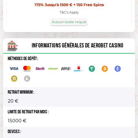
175% Jusqu'à 1500 € + 150 Free Spins
T&C's Apply
Aucun code requis
INFORMATIONS GÉNÉRALES DE AEROBET CASINO
Méthodes de dépôt :
Retrait minimum :
20 €
Limite de retrait par mois :
15000 €
Devises :