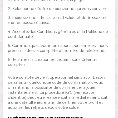
Sélectionnez l’offre de bienvenue qui vous convient.
Indiquez une adresse e-mail valide et définissez un
mot de passe sécurisé.
Acceptez les Conditions générales et la Politique de
confidentialité.
Communiquez vos informations personnelles : nom,
prénom, adresse complète et numéro de téléphone.
Terminez la création en cliquant sur « Créer un
compte ».
Votre compte devient opérationnel sans avoir besoin
de saisir un quelconque code de confirmation, vous
offrant ainsi la possibilité de commencer à jouer
instantanément. La procédure KYC (vérification
d’identité) peut être réalisée soit immédiatement, soit
à une date ultérieure, afin de certifier votre profil et
autoriser les retraits depuis votre solde.