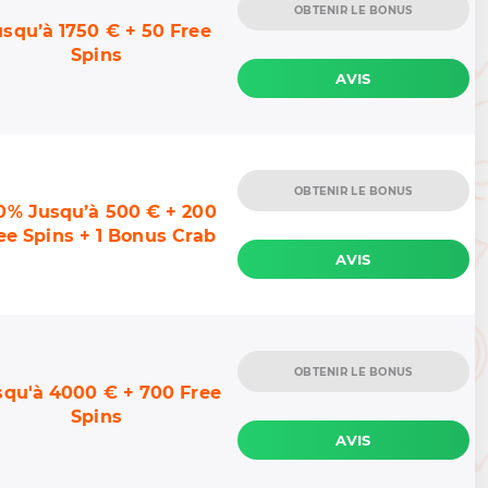
OBTENIR LE BONUS
usqu’à 1750 € + 50 Free
Spins
AVIS
OBTENIR LE BONUS
0% Jusqu’à 500 € + 200
ee Spins + 1 Bonus Crab
AVIS
OBTENIR LE BONUS
squ'à 4000 € + 700 Free
Spins
AVIS