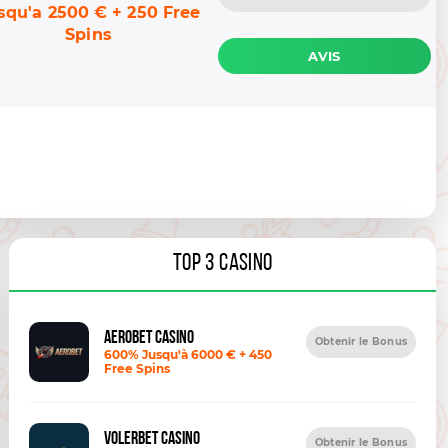
squ'a 2500 € + 250 Free
Spins
AVIS
TOP 3 CASINO
Aerobet Casino
Obtenir le Bonus
600% Jusqu'à 6000 € + 450
Free Spins
Volerbet Casino
Obtenir le Bonus