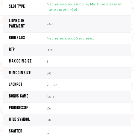
Machines à sous mobile
,
Machine à sous en
Slot Type
ligne argent réel
Lignes de
243
Paiement
Rouleaux
Machines à sous 5 rouleaux
RTP
96%
Max Coin Size
1
Min Coin Size
0.01
Jackpot
x2 272
Bonus Game
Non
Progressif
Oui
Wild Symbol
Oui
Scatter