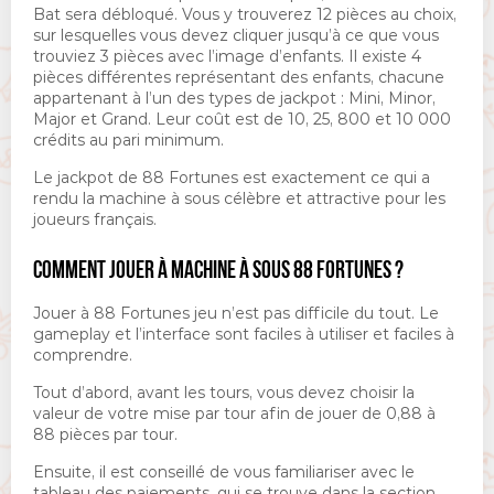
Bat sera débloqué. Vous y trouverez 12 pièces au choix,
sur lesquelles vous devez cliquer jusqu’à ce que vous
trouviez 3 pièces avec l’image d’enfants. Il existe 4
pièces différentes représentant des enfants, chacune
appartenant à l’un des types de jackpot : Mini, Minor,
Major et Grand. Leur coût est de 10, 25, 800 et 10 000
crédits au pari minimum.
Le jackpot de 88 Fortunes est exactement ce qui a
rendu la machine à sous célèbre et attractive pour les
joueurs français.
COMMENT JOUER À MACHINE À SOUS 88 FORTUNES ?
Jouer à 88 Fortunes jeu n’est pas difficile du tout. Le
gameplay et l’interface sont faciles à utiliser et faciles à
comprendre.
Tout d’abord, avant les tours, vous devez choisir la
valeur de votre mise par tour afin de jouer de 0,88 à
88 pièces par tour.
Ensuite, il est conseillé de vous familiariser avec le
tableau des paiements, qui se trouve dans la section