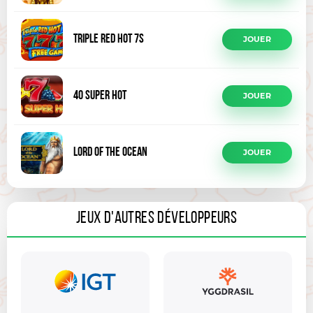
Triple Red Hot 7s
JOUER
40 Super Hot
JOUER
Lord of the Ocean
JOUER
JEUX D'AUTRES DÉVELOPPEURS