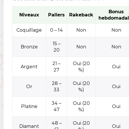
Bonus
Niveaux
Paliers
Rakeback
hebdomadai
Coquillage
0 – 14
Non
Non
15 –
Bronze
Non
Non
20
21 –
Oui (20
Argent
Oui
27
%)
28 –
Oui (20
Or
Oui
33
%)
34 –
Oui (20
Platine
Oui
47
%)
48 –
Oui (20
Diamant
Oui