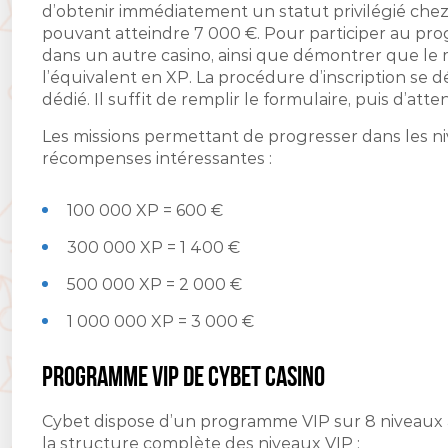
d’obtenir immédiatement un statut privilégié che
pouvant atteindre 7 000 €. Pour participer au pro
dans un autre casino, ainsi que démontrer que le
l’équivalent en XP. La procédure d’inscription se 
dédié. Il suffit de remplir le formulaire, puis d’att
Les missions permettant de progresser dans les ni
récompenses intéressantes :
100 000 XP = 600 €
300 000 XP = 1 400 €
500 000 XP = 2 000 €
1 000 000 XP = 3 000 €
PROGRAMME VIP DE CYBET CASINO
Cybet dispose d’un programme VIP sur 8 niveaux 
la structure complète des niveaux VIP :