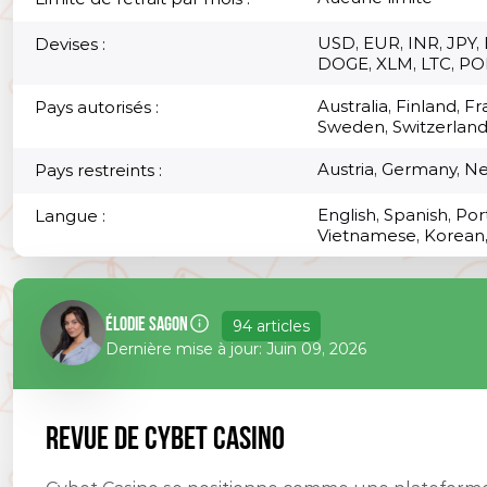
USD, EUR, INR, JPY,
Devises :
DOGE, XLM, LTC, PO
Australia, Finland, F
Pays autorisés :
Sweden, Switzerlan
Austria, Germany, N
Pays restreints :
English, Spanish, Po
Langue :
Vietnamese, Korean,
Élodie Sagon
94 articles
Élodie Sagon
Dernière mise à jour:
Juin 09, 2026
Éditeur et auteur
Éditeur et auteur avec 6 ans d'expérience
dans le jeu en ligne.
REVUE DE CYBET CASINO