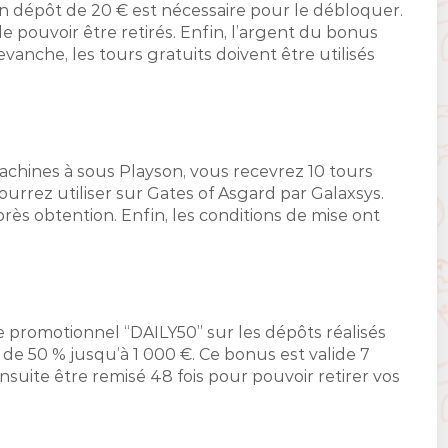
 dépôt de 20 € est nécessaire pour le débloquer.
e pouvoir être retirés. Enfin, l’argent du bonus
evanche, les tours gratuits doivent être utilisés
chines à sous Playson, vous recevrez 10 tours
ourrez utiliser sur Gates of Asgard par Galaxsys.
après obtention. Enfin, les conditions de mise ont
ode promotionnel “DAILY50” sur les dépôts réalisés
de 50 % jusqu’à 1 000 €. Ce bonus est valide 7
suite être remisé 48 fois pour pouvoir retirer vos