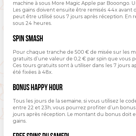
machine à sous More Magic Apple par Booongo. Un
Les gains doivent ensuite être remisés 44x avant d
peut être utilisé sous 7 jours après réception. En r
sous 24 heures.
SPIN SMASH
Pour chaque tranche de 500 € de misée sur les ma
gratuits d’une valeur de 0,2 € par spin que vous p
Ces tours gratuits sont à utiliser dans les 7 jours 
été fixées à 48x.
BONUS HAPPY HOUR
Tous les jours de la semaine, si vous utilisez le c
entre 22 et 23h, vous pourrez profiter d’un bonus 
jours après réception. Le montant du bonus doit en
gains.