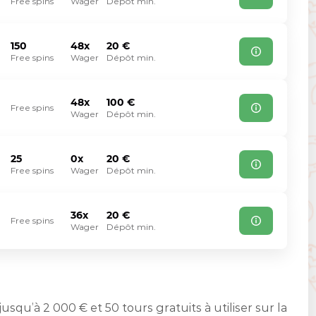
Free spins
Wager
Dépôt min.
150
48x
20 €
Free spins
Wager
Dépôt min.
48x
100 €
Free spins
Wager
Dépôt min.
25
0x
20 €
Free spins
Wager
Dépôt min.
36x
20 €
Free spins
Wager
Dépôt min.
squ’à 2 000 € et 50 tours gratuits à utiliser sur la