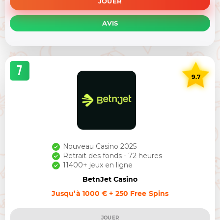
JOUER
AVIS
7
9.7
Nouveau Casino 2025
Retrait des fonds - 72 heures
11400+ jeux en ligne
BetnJet Casino
Jusqu’à 1000 € + 250 Free Spins
JOUER