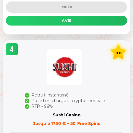
JOUER
AVIS
4
9.8
Retrait instantané
Prend en charge la crypto-monnaie
RTP - 96%
Sushi Casino
Jusqu’à 1750 € + 50 Free Spins