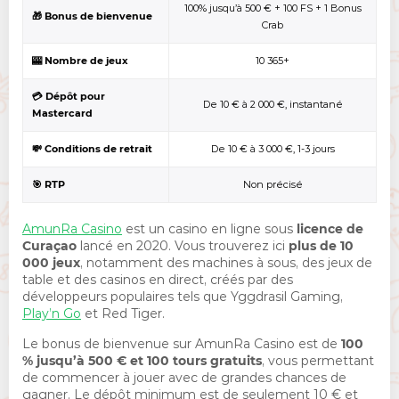
100% jusqu’à 500 € + 100 FS + 1 Bonus
🎁 Bonus de bienvenue
Crab
🎰 Nombre de jeux
10 365+
💳 Dépôt pour
De 10 € à 2 000 €, instantané
Mastercard
💸 Conditions de retrait
De 10 € à 3 000 €, 1-3 jours
🎯 RTP
Non précisé
AmunRa Casino
est un casino en ligne sous
licence de
Curaçao
lancé en 2020. Vous trouverez ici
plus de 10
000 jeux
, notamment des machines à sous, des jeux de
table et des casinos en direct, créés par des
développeurs populaires tels que Yggdrasil Gaming,
Play’n Go
et Red Tiger.
Le bonus de bienvenue sur AmunRa Casino est de
100
% jusqu’à 500 € et 100 tours gratuits
, vous permettant
de commencer à jouer avec de grandes chances de
gagner. Le dépôt minimum est de seulement 10 € et