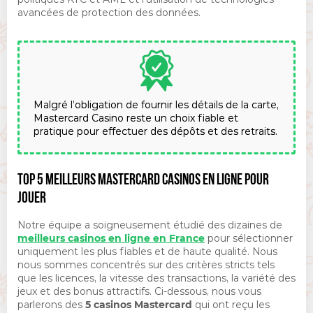
avancées de protection des données.
Malgré l’obligation de fournir les détails de la carte,
Mastercard Casino reste un choix fiable et
pratique pour effectuer des dépôts et des retraits.
TOP 5 MEILLEURS MASTERCARD CASINOS EN LIGNE POUR
JOUER
Notre équipe a soigneusement étudié des dizaines de
meilleurs casinos en ligne en France
pour sélectionner
uniquement les plus fiables et de haute qualité. Nous
nous sommes concentrés sur des critères stricts tels
que les licences, la vitesse des transactions, la variété des
jeux et des bonus attractifs. Ci-dessous, nous vous
parlerons des
5 casinos Mastercard
qui ont reçu les