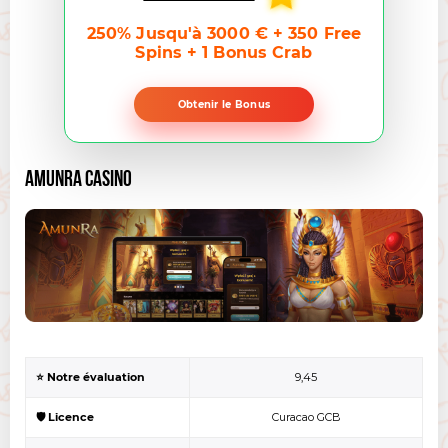
250% Jusqu'à 3000 € + 350 Free
Spins + 1 Bonus Crab
Obtenir le Bonus
AMUNRA CASINO
⭐ Notre évaluation
9,45
🛡️ Licence
Curacao GCB