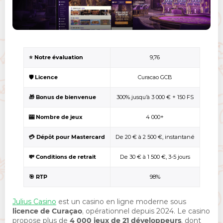
⭐ Notre évaluation
9,76
🛡️ Licence
Curacao GCB
🎁 Bonus de bienvenue
300% jusqu’à 3 000 € + 150 FS
🎰 Nombre de jeux
4 000+
💳 Dépôt pour Mastercard
De 20 € à 2 500 €, instantané
💸 Conditions de retrait
De 30 € à 1 500 €, 3-5 jours
🎯 RTP
98%
Julius Casino
est un casino en ligne moderne sous
licence de Curaçao
, opérationnel depuis 2024. Le casino
propose plus de
4 000 jeux de 21 développeurs
, dont