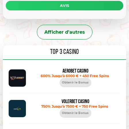
AVIS
Afficher d'autres
TOP 3 CASINO
Aerobet Casino
600% Jusqu'à 6000 € + 450 Free Spins
Obtenir le Bonus
Volerbet Casino
750% Jusqu'à 7500 € + 750 Free Spins
Obtenir le Bonus