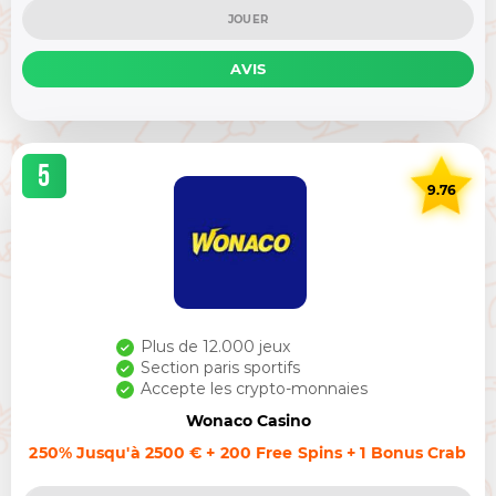
JOUER
AVIS
5
9.76
Plus de 12.000 jeux
Section paris sportifs
Accepte les crypto-monnaies
Wonaco Casino
250% Jusqu'à 2500 € + 200 Free Spins + 1 Bonus Crab