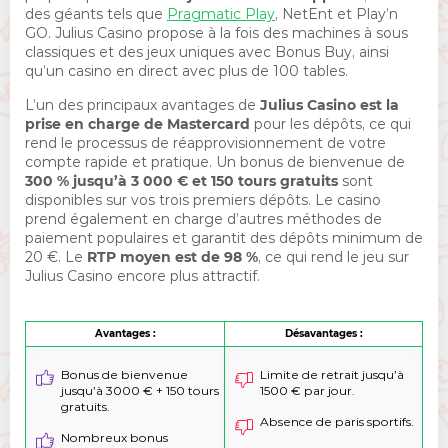
des géants tels que
Pragmatic Play
, NetEnt et Play’n
GO. Julius Casino propose à la fois des machines à sous
classiques et des jeux uniques avec Bonus Buy, ainsi
qu’un casino en direct avec plus de 100 tables.
L’un des principaux avantages de
Julius Casino est la
prise en charge de Mastercard
pour les dépôts, ce qui
rend le processus de réapprovisionnement de votre
compte rapide et pratique. Un bonus de bienvenue de
300 % jusqu’à 3 000 € et 150 tours gratuits
sont
disponibles sur vos trois premiers dépôts. Le casino
prend également en charge d’autres méthodes de
paiement populaires et garantit des dépôts minimum de
20 €. Le
RTP moyen est de 98 %
, ce qui rend le jeu sur
Julius Casino encore plus attractif.
Avantages :
Désavantages :
Bonus de bienvenue
Limite de retrait jusqu’à
jusqu’à 3000 € + 150 tours
1500 € par jour.
gratuits.
Absence de paris sportifs.
Nombreux bonus