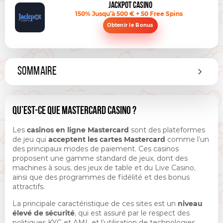
Jackpot Casino
150% Jusqu’à 500 € + 50 Free Spins
Obtenir le Bonus
SOMMAIRE
QU’EST-CE QUE MASTERCARD CASINO ?
Les
casinos en ligne Mastercard
sont des plateformes
de jeu qui
acceptent les cartes Mastercard
comme l’un
des principaux modes de paiement. Ces casinos
proposent une gamme standard de jeux, dont des
machines à sous, des jeux de table et du Live Casino,
ainsi que des programmes de fidélité et des bonus
attractifs.
La principale caractéristique de ces sites est un
niveau
élevé de sécurité
, qui est assuré par le respect des
politiques KYC et AML et l’utilisation de technologies