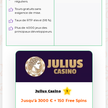
réguliers.
Tours gratuits sans
exigence de mise.
Taux de RTP élevé (98 %).
Plus de 4000 jeux des
principaux développeurs.
Julius Casino
1
Jusqu'à 3000 € + 150 Free Spins