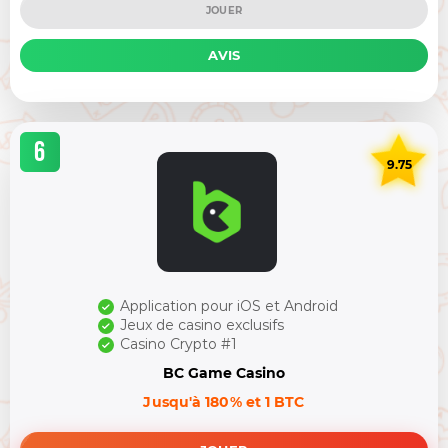
JOUER
AVIS
6
9.75
Application pour iOS et Android
Jeux de casino exclusifs
Casino Crypto #1
BC Game Casino
Jusqu'à 180% et 1 BTC