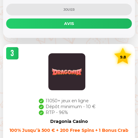
JOUER
AVIS
3
9.8
11050+ jeux en ligne
Dépôt minimum - 10 €
RTP - 96%
Dragonia Casino
100% Jusqu’à 500 € + 200 Free Spins + 1 Bonus Crab