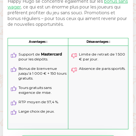
Happy Hugo se concentre également sur les
bonus sans
wager
, ce qui est un énorme plus pour les joueurs qui
préfèrent profiter du jeu sans souci. Promotions et
bonus réguliers – pour tous ceux qui aiment revenir pour
de nouvelles opportunités.
Avantages :
Désavantages :
Support de
Mastercard
Limite de retrait de 1 500
pour les dépôts.
€ par jour.
Bonus de bienvenue
Absence de paris sportifs.
jusqu’à 1 000 € + 150 tours
gratuits.
Tours gratuits sans
exigence de mise.
RTP moyen de 97,4 %.
Large choix de jeux.