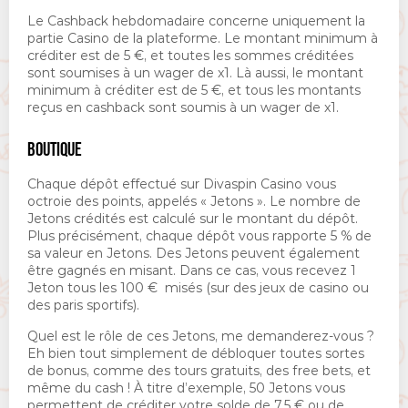
Le Cashback hebdomadaire concerne uniquement la
partie Casino de la plateforme. Le montant minimum à
créditer est de 5 €, et toutes les sommes créditées
sont soumises à un wager de x1. Là aussi, le montant
minimum à créditer est de 5 €, et tous les montants
reçus en cashback sont soumis à un wager de x1.
BOUTIQUE
Chaque dépôt effectué sur Divaspin Casino vous
octroie des points, appelés « Jetons ». Le nombre de
Jetons crédités est calculé sur le montant du dépôt.
Plus précisément, chaque dépôt vous rapporte 5 % de
sa valeur en Jetons. Des Jetons peuvent également
être gagnés en misant. Dans ce cas, vous recevez 1
Jeton tous les 100 € misés (sur des jeux de casino ou
des paris sportifs).
Quel est le rôle de ces Jetons, me demanderez-vous ?
Eh bien tout simplement de débloquer toutes sortes
de bonus, comme des tours gratuits, des free bets, et
même du cash ! À titre d’exemple, 50 Jetons vous
permettent de créditer votre solde de 7,5 € ou de