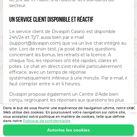
secteur.
UN SERVICE CLIENT DISPONIBLE ET RÉACTIF
Le service client de Divaspin Casino est disponible
24h/24 et 7j/7, aussi bien par e-mail
(support@divaspin.com) que via un live chat intégré au
site. Lors de mon test, j’ai posé diverses questions
concernant les bonus, les retraits et la licence. À
chaque fois, les réponses ont été rapides, claires et
polies. Le chat en direct s’est révélé particulièrement
efficace, avec un temps de réponse
systématiquement inférieur à une minute. Par e-mail, il
faut compter entre 4 et 6 heures.
Divaspin propose également un Centre d’Aide bien
conçu, regroupant les réponses aux questions les plus
fréquentes sur les bonus, les retraits ou la vérification
Dans le but de vous fournir une expérience de navigation ultime, notre site
d’identité. Une sorte de FAQ boostée, si vous voulez.
Web utilise des cookies. En poursuivant votre navigation sur notre site,
vous acceptez notre politique en matière de cookies, telle que définie
dans notre
Politique de confidentialité
QUELLES SONT LES RESTRICTIONS SUR DIVASPIN CASINO
Autorise les cookies