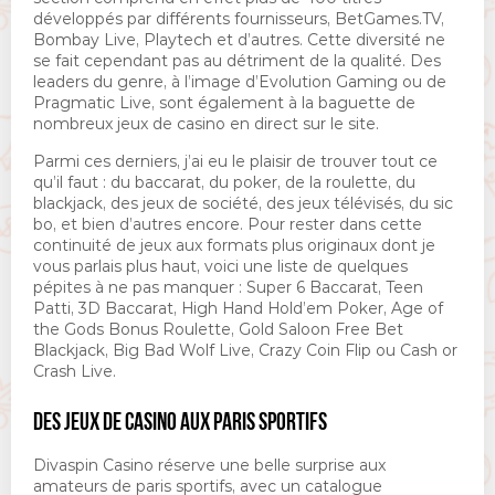
développés par différents fournisseurs, BetGames.TV,
Bombay Live, Playtech et d’autres. Cette diversité ne
se fait cependant pas au détriment de la qualité. Des
leaders du genre, à l’image d’Evolution Gaming ou de
Pragmatic Live, sont également à la baguette de
nombreux jeux de casino en direct sur le site.
Parmi ces derniers, j’ai eu le plaisir de trouver tout ce
qu’il faut : du baccarat, du poker, de la roulette, du
blackjack, des jeux de société, des jeux télévisés, du sic
bo, et bien d’autres encore. Pour rester dans cette
continuité de jeux aux formats plus originaux dont je
vous parlais plus haut, voici une liste de quelques
pépites à ne pas manquer : Super 6 Baccarat, Teen
Patti, 3D Baccarat, High Hand Hold’em Poker, Age of
the Gods Bonus Roulette, Gold Saloon Free Bet
Blackjack, Big Bad Wolf Live, Crazy Coin Flip ou Cash or
Crash Live.
DES JEUX DE CASINO AUX PARIS SPORTIFS
Divaspin Casino réserve une belle surprise aux
amateurs de paris sportifs, avec un catalogue