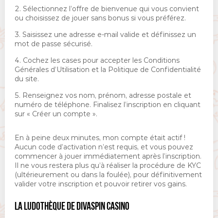
Sélectionnez l’offre de bienvenue qui vous convient
ou choisissez de jouer sans bonus si vous préférez.
Saisissez une adresse e-mail valide et définissez un
mot de passe sécurisé.
Cochez les cases pour accepter les Conditions
Générales d’Utilisation et la Politique de Confidentialité
du site.
Renseignez vos nom, prénom, adresse postale et
numéro de téléphone. Finalisez l’inscription en cliquant
sur « Créer un compte ».
En à peine deux minutes, mon compte était actif !
Aucun code d’activation n’est requis, et vous pouvez
commencer à jouer immédiatement après l’inscription.
Il ne vous restera plus qu’à réaliser la procédure de KYC
(ultérieurement ou dans la foulée), pour définitivement
valider votre inscription et pouvoir retirer vos gains.
LA LUDOTHÈQUE DE DIVASPIN CASINO