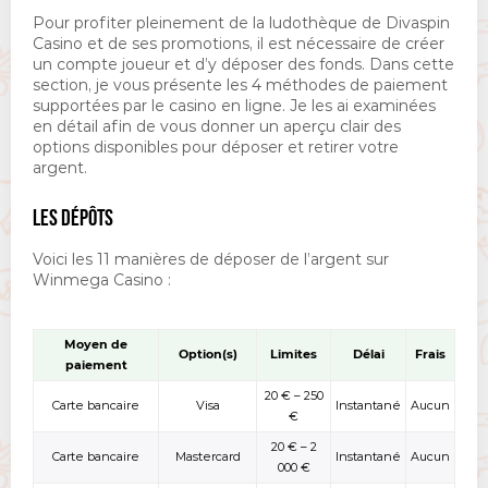
Pour profiter pleinement de la ludothèque de Divaspin
Casino et de ses promotions, il est nécessaire de créer
un compte joueur et d’y déposer des fonds. Dans cette
section, je vous présente les 4 méthodes de paiement
supportées par le casino en ligne. Je les ai examinées
en détail afin de vous donner un aperçu clair des
options disponibles pour déposer et retirer votre
argent.
LES DÉPÔTS
Voici les 11 manières de déposer de l’argent sur
Winmega Casino :
Moyen de
Option(s)
Limites
Délai
Frais
paiement
20 € – 250
Carte bancaire
Visa
Instantané
Aucun
€
20 € – 2
Carte bancaire
Mastercard
Instantané
Aucun
000 €