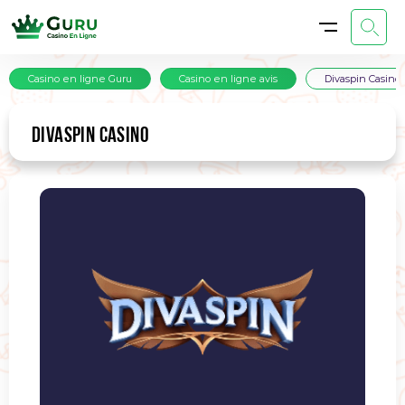
France, Afghanistan, Armenia, Belarus,
Jusqu’à 25% Cashback de Divaspin
50% Jusqu’à 700 € + 50 FS Reload
15% Jusqu’à 3000 € Cashback de
Belgium, Bulgaria, China, Curaçao, Cyprus,
Vous avez déjà voté sur cette page
Bonus de Divaspin Casino
Divaspin Casino
Casino
Denmark, Estonia, Georgia, Iran, Iraq, Israel,
Casino en ligne Guru
Casino en ligne avis
Divaspin Casino
Lithuania, Malta, Moldova, Myanmar, Romania,
Russia, North Korea, Netherlands, Sweden,
18+. Valable sur le premier dépôt du week-end, 50
18+. Basé sur tous les niveaux VIP. Le cashback est
18+. Offre n’est disponible que pour les 3 niveaux
Ukraine, United Kingdom, United States, Cote
tours gratuits crédités après le dépôt.
égal à 25% du montant perdu et jusqu’à 200 € .
VIP supplémentaires.
DIVASPIN CASINO
d’ivoire
Des conditions s'appliquent
Des conditions s'appliquent
Des conditions s'appliquent
Wager:
Wager:
Wager:
40x
1x
-
Type de Bonus:
Type de Bonus:
Type de Bonus:
Cashback Bonus
Cashback Bonus
Tours Gratuits
Dépôt minimum:
Dépôt minimum:
Dépôt minimum:
50 €
5 €
-
Code Promo:
Code Promo:
Code Promo:
Aucun code requis
Aucun code requis
Aucun code requis
Jeux:
Jeux:
Jeux:
-
-
-
OBTENIR LE BONUS
OBTENIR LE BONUS
OBTENIR LE BONUS