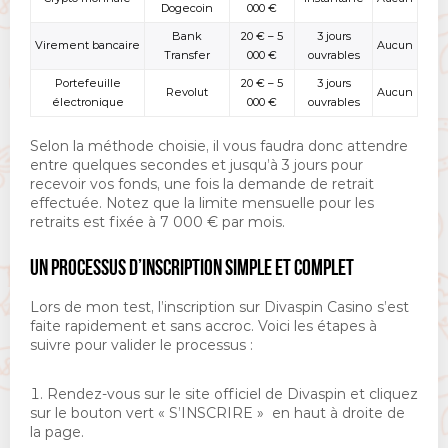
Dogecoin
000 €
Bank
20 € – 5
3 jours
Virement bancaire
Aucun
Transfer
000 €
ouvrables
Portefeuille
20 € – 5
3 jours
Revolut
Aucun
électronique
000 €
ouvrables
Selon la méthode choisie, il vous faudra donc attendre
entre quelques secondes et jusqu’à 3 jours pour
recevoir vos fonds, une fois la demande de retrait
effectuée. Notez que la limite mensuelle pour les
retraits est fixée à 7 000 € par mois.
UN PROCESSUS D’INSCRIPTION SIMPLE ET COMPLET
Lors de mon test, l’inscription sur Divaspin Casino s’est
faite rapidement et sans accroc. Voici les étapes à
suivre pour valider le processus :
Rendez-vous sur le site officiel de Divaspin et cliquez
sur le bouton vert « S’INSCRIRE » en haut à droite de
la page.