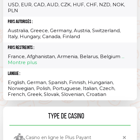
USD, EUR, CAD, AUD, CZK, HUF, CHF, NZD, NOK,
PLN
Pays autorisés :
Australia, Greece, Germany, Austria, Switzerland,
Italy, Hungary, Canada, Finland
Pays restreints :
France, Afghanistan, Armenia, Belarus, Belgium
...
Montre plus
Langue :
English, German, Spanish, Finnish, Hungarian,
Norwegian, Polish, Portuguese, Italian, Czech,
French, Greek, Slovak, Slovenian, Croatian
Type de Casino
Casino en ligne le Plus Payant