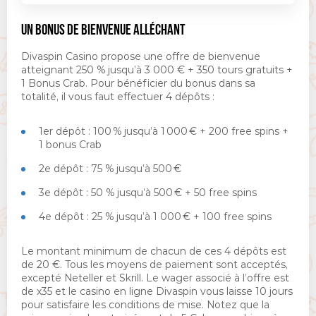
UN BONUS DE BIENVENUE ALLÉCHANT
Divaspin Casino propose une offre de bienvenue
atteignant 250 % jusqu’à 3 000 € + 350 tours gratuits +
1 Bonus Crab. Pour bénéficier du bonus dans sa
totalité, il vous faut effectuer 4 dépôts :
1er dépôt : 100 % jusqu’à 1 000 € + 200 free spins +
1 bonus Crab
2e dépôt : 75 % jusqu’à 500 €
3e dépôt : 50 % jusqu’à 500 € + 50 free spins
4e dépôt : 25 % jusqu’à 1 000 € + 100 free spins
Le montant minimum de chacun de ces 4 dépôts est
de 20 €. Tous les moyens de paiement sont acceptés,
excepté Neteller et Skrill. Le wager associé à l’offre est
de x35 et le casino en ligne Divaspin vous laisse 10 jours
pour satisfaire les conditions de mise. Notez que la