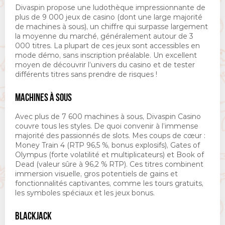
Divaspin propose une ludothèque impressionnante de
plus de 9 000 jeux de casino (dont une large majorité
de machines à sous), un chiffre qui surpasse largement
la moyenne du marché, généralement autour de 3
000 titres. La plupart de ces jeux sont accessibles en
mode démo, sans inscription préalable. Un excellent
moyen de découvrir l’univers du casino et de tester
différents titres sans prendre de risques !
MACHINES À SOUS
Avec plus de 7 600 machines à sous, Divaspin Casino
couvre tous les styles. De quoi convenir à l’immense
majorité des passionnés de slots. Mes coups de cœur :
Money Train 4 (RTP 96,5 %, bonus explosifs), Gates of
Olympus (forte volatilité et multiplicateurs) et Book of
Dead (valeur sûre à 96,2 % RTP). Ces titres combinent
immersion visuelle, gros potentiels de gains et
fonctionnalités captivantes, comme les tours gratuits,
les symboles spéciaux et les jeux bonus.
BLACKJACK