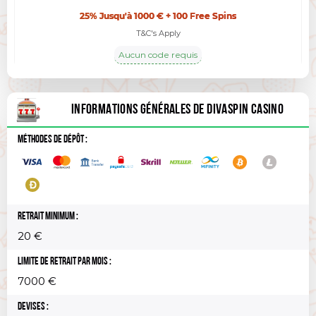
25% Jusqu'à 1000 € + 100 Free Spins
T&C's Apply
Aucun code requis
INFORMATIONS GÉNÉRALES DE DIVASPIN CASINO
Méthodes de dépôt :
Retrait minimum :
20 €
Limite de retrait par mois :
7000‬ €
Devises :