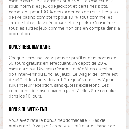
mise maximale autorisée est de 5 €. Les machines à
sous, hormis les jeux de jackpot et certaines slots,
comptent pour 100 % des exigences de mise. Les jeux
de live casino comptent pour 10 %, tout comme les
jeux de table, de vidéo poker et de plinko. Considérez
tous les autres jeux comme non pris en compte dans la
promotion.
BONUS HEBDOMADAIRE
Chaque semaine, vous pouvez profiter d’un bonus de
50 tours gratuits en effectuant un dépôt de 20 €
minimum sur Divaspin Casino. Le dépôt en question
doit intervenir du lundi au jeudi. Le wager de l’offre est
de x40 et les tours doivent être joués dans les 7 jours
suivant leur réception, sans quoi ils expireront. Les
conditions de mise doivent quant à elles être remplies
dans les 10 jours.
BONUS DU WEEK-END
Vous avez raté le bonus hebdomadaire ? Pas de
problème ! Divaspin Casino vous offre une séance de