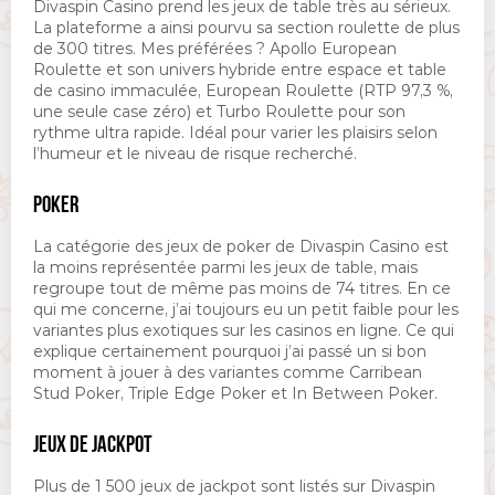
Divaspin Casino prend les jeux de table très au sérieux.
La plateforme a ainsi pourvu sa section roulette de plus
de 300 titres. Mes préférées ? Apollo European
Roulette et son univers hybride entre espace et table
de casino immaculée, European Roulette (RTP 97,3 %,
une seule case zéro) et Turbo Roulette pour son
rythme ultra rapide. Idéal pour varier les plaisirs selon
l’humeur et le niveau de risque recherché.
POKER
La catégorie des jeux de poker de Divaspin Casino est
la moins représentée parmi les jeux de table, mais
regroupe tout de même pas moins de 74 titres. En ce
qui me concerne, j’ai toujours eu un petit faible pour les
variantes plus exotiques sur les casinos en ligne. Ce qui
explique certainement pourquoi j’ai passé un si bon
moment à jouer à des variantes comme Carribean
Stud Poker, Triple Edge Poker et In Between Poker.
JEUX DE JACKPOT
Plus de 1 500 jeux de jackpot sont listés sur Divaspin