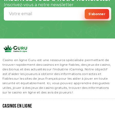
Inscrivez-vous a notre newsletter
Casino en ligne Guru est une ressource spécialisée permettant de
trouver rapidement des casinos en ligne fiables, des jeux de casino,
des bonus et des actualités sur l'industrie iGaming. Notre objectif
est d'aider les joueurs à obtenir des informations correctes et
fiables sur les sites de jeux français pour les aider à jouer en toute
sécurité et équitablement. Ici, vous pouvez apprendre des guides
utiles, jouer à des jeux de casino gratuits, trouver des informations
sur le casino en ligne et des avis de joueurs !
Casinos en Ligne