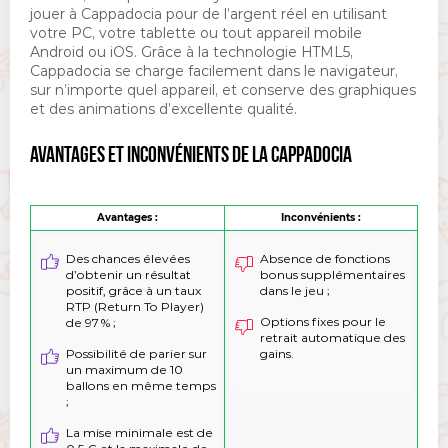
jouer à Cappadocia pour de l’argent réel en utilisant
votre PC, votre tablette ou tout appareil mobile
Android ou iOS. Grâce à la technologie HTML5,
Cappadocia se charge facilement dans le navigateur,
sur n’importe quel appareil, et conserve des graphiques
et des animations d’excellente qualité.
AVANTAGES ET INCONVÉNIENTS DE LA CAPPADOCIA
Avantages :
Inconvénients :
Des chances élevées
Absence de fonctions
d’obtenir un résultat
bonus supplémentaires
positif, grâce à un taux
dans le jeu ;
RTP (Return To Player)
Options fixes pour le
de 97 % ;
retrait automatique des
Possibilité de parier sur
gains.
un maximum de 10
ballons en même temps
;
La mise minimale est de