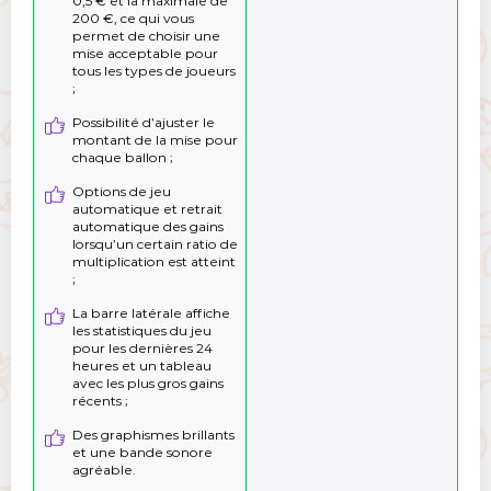
0,5 € et la maximale de
200 €, ce qui vous
permet de choisir une
mise acceptable pour
tous les types de joueurs
;
Possibilité d’ajuster le
montant de la mise pour
chaque ballon ;
Options de jeu
automatique et retrait
automatique des gains
lorsqu’un certain ratio de
multiplication est atteint
;
La barre latérale affiche
les statistiques du jeu
pour les dernières 24
heures et un tableau
avec les plus gros gains
récents ;
Des graphismes brillants
et une bande sonore
agréable.