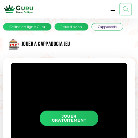
Vous avez déjà voté sur cette page
Casino en ligne Guru
Jeux d avion
Cappadocia
JOUER À CAPPADOCIA JEU
JOUER
GRATUITEMENT