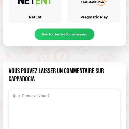
NetEnt
Pragmatic Play
Voir toutes les fournisseurs
VOUS POUVEZ LAISSER UN COMMENTAIRE SUR
CAPPADOCIA