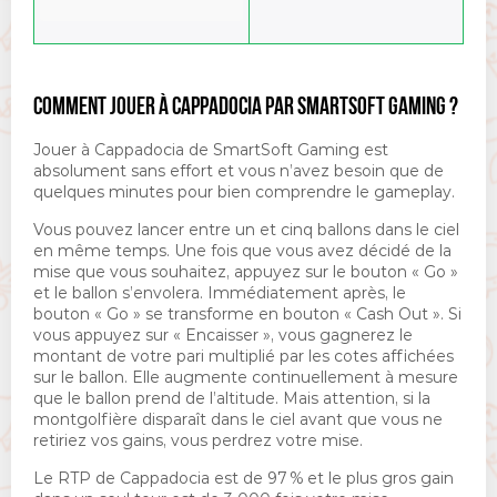
COMMENT JOUER À CAPPADOCIA PAR SMARTSOFT GAMING ?
Jouer à Cappadocia de SmartSoft Gaming est
absolument sans effort et vous n’avez besoin que de
quelques minutes pour bien comprendre le gameplay.
Vous pouvez lancer entre un et cinq ballons dans le ciel
en même temps. Une fois que vous avez décidé de la
mise que vous souhaitez, appuyez sur le bouton « Go »
et le ballon s’envolera. Immédiatement après, le
bouton « Go » se transforme en bouton « Cash Out ». Si
vous appuyez sur « Encaisser », vous gagnerez le
montant de votre pari multiplié par les cotes affichées
sur le ballon. Elle augmente continuellement à mesure
que le ballon prend de l’altitude. Mais attention, si la
montgolfière disparaît dans le ciel avant que vous ne
retiriez vos gains, vous perdrez votre mise.
Le RTP de Cappadocia est de 97 % et le plus gros gain