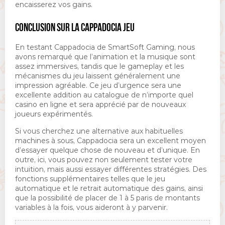
encaisserez vos gains.
CONCLUSION SUR LA CAPPADOCIA JEU
En testant Cappadocia de SmartSoft Gaming, nous
avons remarqué que l’animation et la musique sont
assez immersives, tandis que le gameplay et les
mécanismes du jeu laissent généralement une
impression agréable. Ce jeu d’urgence sera une
excellente addition au catalogue de n’importe quel
casino en ligne et sera apprécié par de nouveaux
joueurs expérimentés.
Si vous cherchez une alternative aux habituelles
machines à sous, Cappadocia sera un excellent moyen
d’essayer quelque chose de nouveau et d’unique. En
outre, ici, vous pouvez non seulement tester votre
intuition, mais aussi essayer différentes stratégies. Des
fonctions supplémentaires telles que le jeu
automatique et le retrait automatique des gains, ainsi
que la possibilité de placer de 1 à 5 paris de montants
variables à la fois, vous aideront à y parvenir.