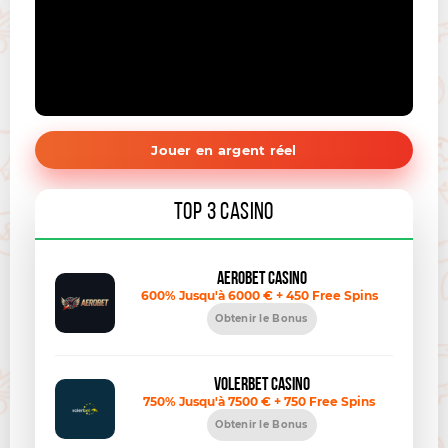
Jouer en argent réel
TOP 3 CASINO
Aerobet Casino
600% Jusqu'à 6000 € + 450 Free Spins
Obtenir le Bonus
Volerbet Casino
750% Jusqu'à 7500 € + 750 Free Spins
Obtenir le Bonus