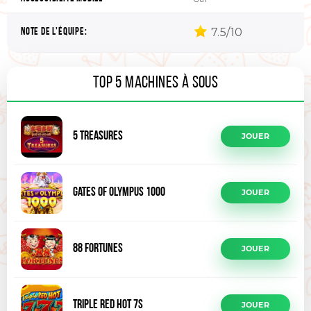
7.5/10
Note de l’équipe:
TOP 5 MACHINES À SOUS
5 Treasures
JOUER
Gates of Olympus 1000
JOUER
88 Fortunes
JOUER
Triple Red Hot 7s
JOUER