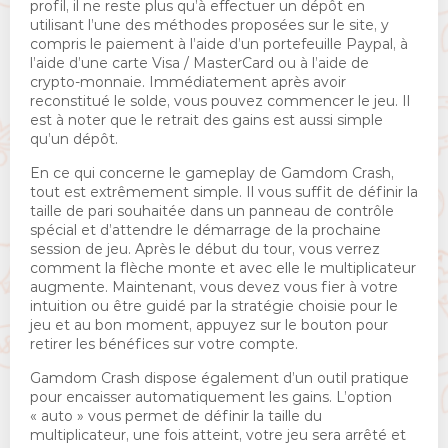
profil, il ne reste plus qu’à effectuer un dépôt en
utilisant l’une des méthodes proposées sur le site, y
compris le paiement à l’aide d’un portefeuille Paypal, à
l’aide d’une carte Visa / MasterCard ou à l’aide de
crypto-monnaie. Immédiatement après avoir
reconstitué le solde, vous pouvez commencer le jeu. Il
est à noter que le retrait des gains est aussi simple
qu’un dépôt.
En ce qui concerne le gameplay de Gamdom Crash,
tout est extrêmement simple. Il vous suffit de définir la
taille de pari souhaitée dans un panneau de contrôle
spécial et d’attendre le démarrage de la prochaine
session de jeu. Après le début du tour, vous verrez
comment la flèche monte et avec elle le multiplicateur
augmente. Maintenant, vous devez vous fier à votre
intuition ou être guidé par la stratégie choisie pour le
jeu et au bon moment, appuyez sur le bouton pour
retirer les bénéfices sur votre compte.
Gamdom Crash dispose également d’un outil pratique
pour encaisser automatiquement les gains. L’option
« auto » vous permet de définir la taille du
multiplicateur, une fois atteint, votre jeu sera arrêté et