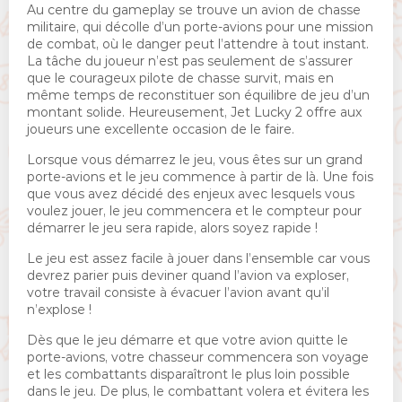
Au centre du gameplay se trouve un avion de chasse
militaire, qui décolle d’un porte-avions pour une mission
de combat, où le danger peut l’attendre à tout instant.
La tâche du joueur n’est pas seulement de s’assurer
que le courageux pilote de chasse survit, mais en
même temps de reconstituer son équilibre de jeu d’un
montant solide. Heureusement, Jet Lucky 2 offre aux
joueurs une excellente occasion de le faire.
Lorsque vous démarrez le jeu, vous êtes sur un grand
porte-avions et le jeu commence à partir de là. Une fois
que vous avez décidé des enjeux avec lesquels vous
voulez jouer, le jeu commencera et le compteur pour
démarrer le jeu sera rapide, alors soyez rapide !
Le jeu est assez facile à jouer dans l’ensemble car vous
devrez parier puis deviner quand l’avion va exploser,
votre travail consiste à évacuer l’avion avant qu’il
n’explose !
Dès que le jeu démarre et que votre avion quitte le
porte-avions, votre chasseur commencera son voyage
et les combattants disparaîtront le plus loin possible
dans le jeu. De plus, le combattant volera et évitera les