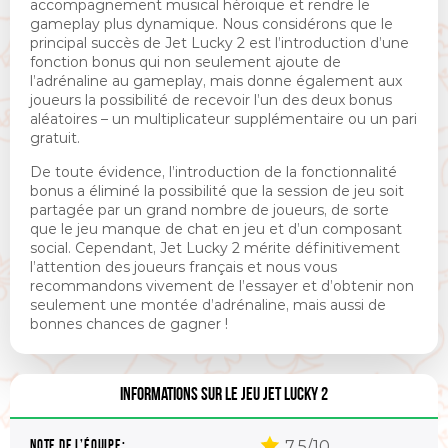
accompagnement musical héroïque et rendre le
gameplay plus dynamique. Nous considérons que le
principal succès de Jet Lucky 2 est l’introduction d’une
fonction bonus qui non seulement ajoute de
l’adrénaline au gameplay, mais donne également aux
joueurs la possibilité de recevoir l’un des deux bonus
aléatoires – un multiplicateur supplémentaire ou un pari
gratuit.
De toute évidence, l’introduction de la fonctionnalité
bonus a éliminé la possibilité que la session de jeu soit
partagée par un grand nombre de joueurs, de sorte
que le jeu manque de chat en jeu et d’un composant
social. Cependant, Jet Lucky 2 mérite définitivement
l’attention des joueurs français et nous vous
recommandons vivement de l’essayer et d’obtenir non
seulement une montée d’adrénaline, mais aussi de
bonnes chances de gagner !
Informations sur le jeu Jet lucky 2
7.5/10
Note de l’équipe: