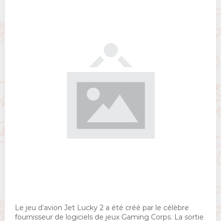
Le jeu d’avion Jet Lucky 2 a été créé par le célèbre
fournisseur de logiciels de jeux Gaming Corps. La sortie