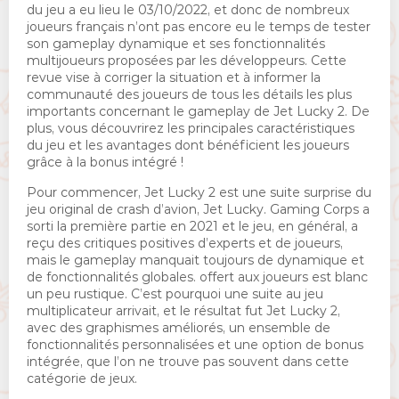
du jeu a eu lieu le 03/10/2022, et donc de nombreux
joueurs français n’ont pas encore eu le temps de tester
son gameplay dynamique et ses fonctionnalités
multijoueurs proposées par les développeurs. Cette
revue vise à corriger la situation et à informer la
communauté des joueurs de tous les détails les plus
importants concernant le gameplay de Jet Lucky 2. De
plus, vous découvrirez les principales caractéristiques
du jeu et les avantages dont bénéficient les joueurs
grâce à la bonus intégré !
Pour commencer, Jet Lucky 2 est une suite surprise du
jeu original de crash d’avion, Jet Lucky. Gaming Corps a
sorti la première partie en 2021 et le jeu, en général, a
reçu des critiques positives d’experts et de joueurs,
mais le gameplay manquait toujours de dynamique et
de fonctionnalités globales. offert aux joueurs est blanc
un peu rustique. C’est pourquoi une suite au jeu
multiplicateur arrivait, et le résultat fut Jet Lucky 2,
avec des graphismes améliorés, un ensemble de
fonctionnalités personnalisées et une option de bonus
intégrée, que l’on ne trouve pas souvent dans cette
catégorie de jeux.