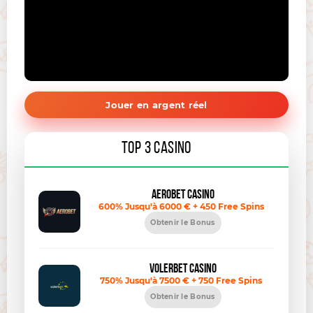
Jouer en argent réel
TOP 3 CASINO
Aerobet Casino
600% Jusqu'à 6000 € + 450 Free Spins
Obtenir le Bonus
Volerbet Casino
750% Jusqu'à 7500 € + 750 Free Spins
Obtenir le Bonus