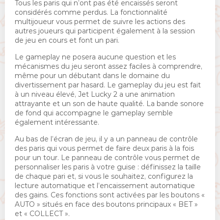
Tous les paris qui n’ont pas été encaissés seront
considérés comme perdus. La fonctionnalité
multijoueur vous permet de suivre les actions des
autres joueurs qui participent également à la session
de jeu en cours et font un pari.
Le gameplay ne posera aucune question et les
mécanismes du jeu seront assez faciles à comprendre,
même pour un débutant dans le domaine du
divertissement par hasard. Le gameplay du jeu est fait
à un niveau élevé, Jet Lucky 2 a une animation
attrayante et un son de haute qualité. La bande sonore
de fond qui accompagne le gameplay semble
également intéressante.
Au bas de l’écran de jeu, il y a un panneau de contrôle
des paris qui vous permet de faire deux paris à la fois
pour un tour. Le panneau de contrôle vous permet de
personnaliser les paris à votre guise : définissez la taille
de chaque pari et, si vous le souhaitez, configurez la
lecture automatique et l’encaissement automatique
des gains. Ces fonctions sont activées par les boutons «
AUTO » situés en face des boutons principaux « BET »
et « COLLECT ».