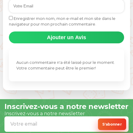
Enregistrer mon nom, mon e-mail et mon site dans le
navigateur pour mon prochain commentaire.
Aucun commentaire n'a été laissé pour le moment.
Votre commentaire peut être le premier!
Inscrivez-vous a notre newsletter
Inscrivez-vous a notre newsletter