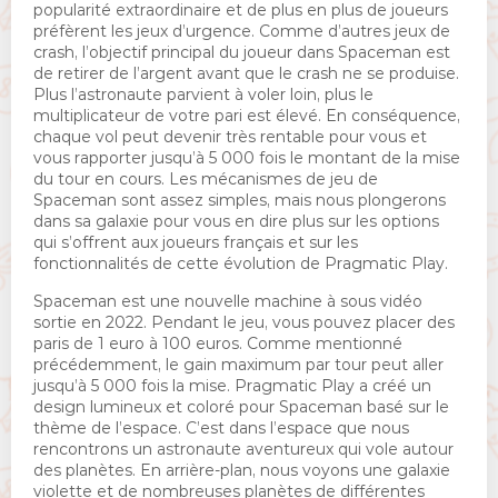
popularité extraordinaire et de plus en plus de joueurs
préfèrent les jeux d’urgence. Comme d’autres jeux de
crash, l’objectif principal du joueur dans Spaceman est
de retirer de l’argent avant que le crash ne se produise.
Plus l’astronaute parvient à voler loin, plus le
multiplicateur de votre pari est élevé. En conséquence,
chaque vol peut devenir très rentable pour vous et
vous rapporter jusqu’à 5 000 fois le montant de la mise
du tour en cours. Les mécanismes de jeu de
Spaceman sont assez simples, mais nous plongerons
dans sa galaxie pour vous en dire plus sur les options
qui s’offrent aux joueurs français et sur les
fonctionnalités de cette évolution de Pragmatic Play.
Spaceman est une nouvelle machine à sous vidéo
sortie en 2022. Pendant le jeu, vous pouvez placer des
paris de 1 euro à 100 euros. Comme mentionné
précédemment, le gain maximum par tour peut aller
jusqu’à 5 000 fois la mise. Pragmatic Play a créé un
design lumineux et coloré pour Spaceman basé sur le
thème de l’espace. C’est dans l’espace que nous
rencontrons un astronaute aventureux qui vole autour
des planètes. En arrière-plan, nous voyons une galaxie
violette et de nombreuses planètes de différentes