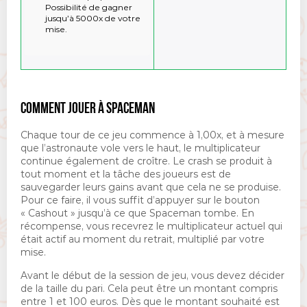
Possibilité de gagner
jusqu’à 5000x de votre
mise.
COMMENT JOUER À SPACEMAN
Chaque tour de ce jeu commence à 1,00x, et à mesure
que l’astronaute vole vers le haut, le multiplicateur
continue également de croître. Le crash se produit à
tout moment et la tâche des joueurs est de
sauvegarder leurs gains avant que cela ne se produise.
Pour ce faire, il vous suffit d’appuyer sur le bouton
« Cashout » jusqu’à ce que Spaceman tombe. En
récompense, vous recevrez le multiplicateur actuel qui
était actif au moment du retrait, multiplié par votre
mise.
Avant le début de la session de jeu, vous devez décider
de la taille du pari. Cela peut être un montant compris
entre 1 et 100 euros. Dès que le montant souhaité est