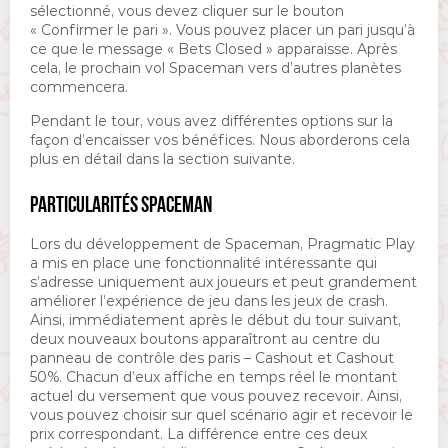
sélectionné, vous devez cliquer sur le bouton
« Confirmer le pari ». Vous pouvez placer un pari jusqu’à
ce que le message « Bets Closed » apparaisse. Après
cela, le prochain vol Spaceman vers d’autres planètes
commencera.
Pendant le tour, vous avez différentes options sur la
façon d’encaisser vos bénéfices. Nous aborderons cela
plus en détail dans la section suivante.
PARTICULARITÉS SPACEMAN
Lors du développement de Spaceman, Pragmatic Play
a mis en place une fonctionnalité intéressante qui
s’adresse uniquement aux joueurs et peut grandement
améliorer l’expérience de jeu dans les jeux de crash.
Ainsi, immédiatement après le début du tour suivant,
deux nouveaux boutons apparaîtront au centre du
panneau de contrôle des paris – Cashout et Cashout
50%. Chacun d’eux affiche en temps réel le montant
actuel du versement que vous pouvez recevoir. Ainsi,
vous pouvez choisir sur quel scénario agir et recevoir le
prix correspondant. La différence entre ces deux