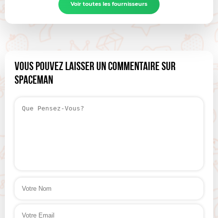
Voir toutes les fournisseurs
VOUS POUVEZ LAISSER UN COMMENTAIRE SUR
SPACEMAN