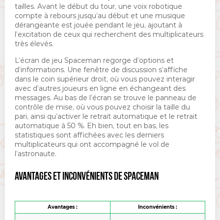
tailles. Avant le début du tour, une voix robotique
compte à rebours jusqu’au début et une musique
dérangeante est jouée pendant le jeu, ajoutant à
l’excitation de ceux qui recherchent des multiplicateurs
très élevés.
L’écran de jeu Spaceman regorge d’options et
d’informations. Une fenêtre de discussion s’affiche
dans le coin supérieur droit, où vous pouvez interagir
avec d’autres joueurs en ligne en échangeant des
messages. Au bas de l’écran se trouve le panneau de
contrôle de mise, où vous pouvez choisir la taille du
pari, ainsi qu’activer le retrait automatique et le retrait
automatique à 50 %. Eh bien, tout en bas, les
statistiques sont affichées avec les derniers
multiplicateurs qui ont accompagné le vol de
l’astronaute.
AVANTAGES ET INCONVÉNIENTS DE SPACEMAN
Avantages :
Inconvénients :