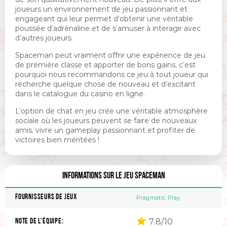
joueurs un environnement de jeu passionnant et
engageant qui leur permet d’obtenir une véritable
poussée d’adrénaline et de s’amuser à interagir avec
d’autres joueurs.
Spaceman peut vraiment offrir une expérience de jeu
de première classe et apporter de bons gains, c’est
pourquoi nous recommandons ce jeu à tout joueur qui
recherche quelque chose de nouveau et d’excitant
dans le catalogue du casino en ligne.
L’option de chat en jeu crée une véritable atmosphère
sociale où les joueurs peuvent se faire de nouveaux
amis, vivre un gameplay passionnant et profiter de
victoires bien méritées !
Informations sur le jeu Spaceman
Fournisseurs de jeux
Pragmatic Play
7.8/10
Note de l’équipe: