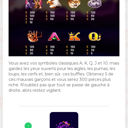
Vous avez vos symboles classiques A, K, Q, J et 10, mais
gardez les yeux ouverts pour les aigles, les pumas, les
loups, les cerfs et, bien sûr, ces buffles. Obtenez 5 de
ces mauvais garçons et vous serez 300 pièces plus
riche. N’oubliez pas que tout se passe de gauche à
droite, alors restez vigilant.
1