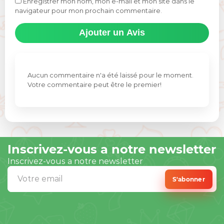
Enregistrer mon nom, mon e-mail et mon site dans le
navigateur pour mon prochain commentaire.
Aucun commentaire n'a été laissé pour le moment.
Votre commentaire peut être le premier!
Inscrivez-vous a notre newsletter
Inscrivez-vous a notre newsletter