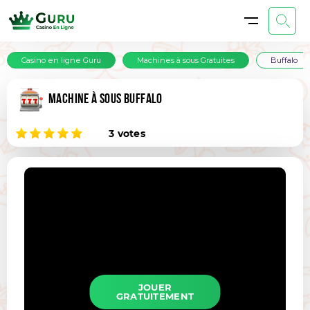
Vous avez déjà voté sur cette page
Casino en ligne Guru
Machines à sous Gratuites
Buffalo
MACHINE À SOUS BUFFALO
3
votes
JOUER
GRATUITEMENT