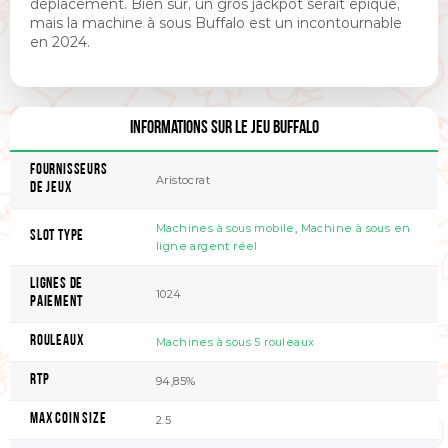
déplacement. Bien sûr, un gros jackpot serait épique,
mais la machine à sous Buffalo est un incontournable
en 2024.
Informations sur le jeu Buffalo
Fournisseurs
Aristocrat
de jeux
Machines à sous mobile
,
Machine à sous en
Slot Type
ligne argent réel
Lignes de
1024
Paiement
Rouleaux
Machines à sous 5 rouleaux
RTP
94,85%
Max Coin Size
2.5