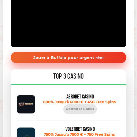
Jouer à Buffalo pour argent réel
TOP 3 CASINO
Aerobet Casino
600% Jusqu'à 6000 € + 450 Free Spins
Obtenir le Bonus
Volerbet Casino
750% Jusqu'à 7500 € + 750 Free Spins