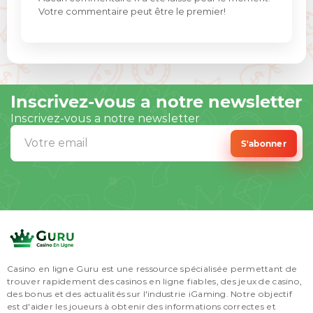
Votre commentaire peut être le premier!
Inscrivez-vous a notre newsletter
Inscrivez-vous a notre newsletter
Casino en ligne Guru est une ressource spécialisée permettant de
trouver rapidement des casinos en ligne fiables, des jeux de casino,
des bonus et des actualités sur l'industrie iGaming. Notre objectif
est d'aider les joueurs à obtenir des informations correctes et