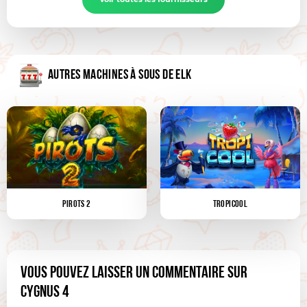
AUTRES MACHINES À SOUS DE ELK
PIROTS 2
TROPICOOL
VOUS POUVEZ LAISSER UN COMMENTAIRE SUR
CYGNUS 4