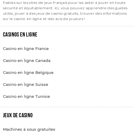
fiables sur les sites de jeux français pour les aider à jouer en toute
sécurité et équitablement. Ici, vous pouvez apprendre des guides
utiles, jouer à des jeux de casino gratuits, trouver des informations
sur le casino en ligne et des avis de joueurs !
Casinos en Ligne
Casino en ligne France
Casino en ligne Canada
Casino en ligne Belgique
Casino en ligne Suisse
Casino en ligne Tunisie
Jeux de Casino
Machines à sous gratuites