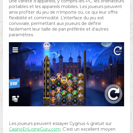
une variété d’appareils, y compris les PC, les ordinateurs
portables et les appareils mobiles. Les joueurs peuvent
ainsi profiter du jeu de n’importe où, ce qui leur offre
flexibilité et commodité. L’interface du jeu est
conviviale, permettant aux joueurs de définir
facilement leur taille de pari préférée et d’autres
paramètres.
Les joueurs peuvent essayer Cygnus 4 gratuit sur
CasinoEnLigneGuru.com
. C’est un excellent moyen