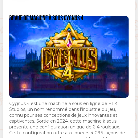
REVUE DE MACHINE À SOUS CYGNUS 4
Cygnus 4 est une machine à sous en ligne de ELK
Studios, un nom renommé dans l’industrie du jeu,
connu pour ses conceptions de jeux innovantes et
captivantes. Sortie en 2024, cette machine à sous
présente une configuration unique de 6-4 rouleaux.
Cette configuration offre aux joueurs 4 096 façons de