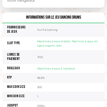
votre navigateur.
Informations sur le jeu Dancing Drums
Fournisseurs
FunTa Gaming
de jeux
Machines à sous mobile
,
Machine à sous en
Slot Type
ligne argent réel
Lignes de
3125
Paiement
Rouleaux
Machines à sous 5 rouleaux
RTP
96.6%
Max Coin Size
500
Min Coin Size
1
Jackpot
2000x