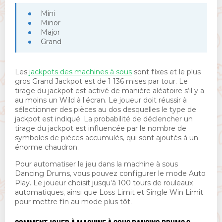
Mini
Minor
Major
Grand
Les
jackpots des machines à sous
sont fixes et le plus
gros Grand Jackpot est de 1 136 mises par tour. Le
tirage du jackpot est activé de manière aléatoire s’il y a
au moins un Wild à l’écran. Le joueur doit réussir à
sélectionner des pièces au dos desquelles le type de
jackpot est indiqué. La probabilité de déclencher un
tirage du jackpot est influencée par le nombre de
symboles de pièces accumulés, qui sont ajoutés à un
énorme chaudron.
Pour automatiser le jeu dans la machine à sous
Dancing Drums, vous pouvez configurer le mode Auto
Play. Le joueur choisit jusqu’à 100 tours de rouleaux
automatiques, ainsi que Loss Limit et Single Win Limit
pour mettre fin au mode plus tôt.