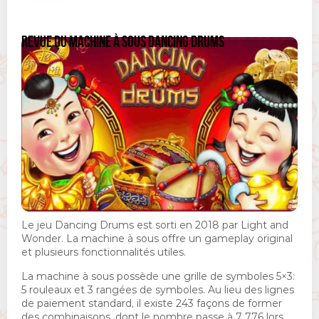
REVUE DU MACHINE À SOUS DANCING DRUMS
Le jeu Dancing Drums est sorti en 2018 par Light and
Wonder. La machine à sous offre un gameplay original
et plusieurs fonctionnalités utiles.
La machine à sous possède une grille de symboles 5×3:
5 rouleaux et 3 rangées de symboles. Au lieu des lignes
de paiement standard, il existe 243 façons de former
des combinaisons, dont le nombre passe à 7 776 lors