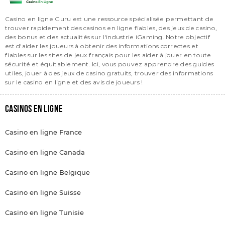
Casino en ligne Guru est une ressource spécialisée permettant de
trouver rapidement des casinos en ligne fiables, des jeux de casino,
des bonus et des actualités sur l'industrie iGaming. Notre objectif
est d'aider les joueurs à obtenir des informations correctes et
fiables sur les sites de jeux français pour les aider à jouer en toute
sécurité et équitablement. Ici, vous pouvez apprendre des guides
utiles, jouer à des jeux de casino gratuits, trouver des informations
sur le casino en ligne et des avis de joueurs !
Casinos en Ligne
Casino en ligne France
Casino en ligne Canada
Casino en ligne Belgique
Casino en ligne Suisse
Casino en ligne Tunisie