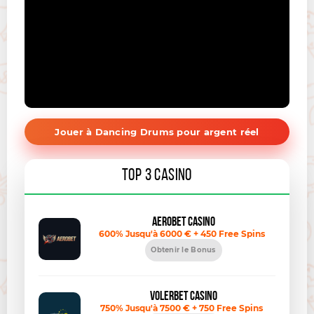
Jouer à Dancing Drums pour argent réel
TOP 3 CASINO
Aerobet Casino
600% Jusqu'à 6000 € + 450 Free Spins
Obtenir le Bonus
Volerbet Casino
750% Jusqu'à 7500 € + 750 Free Spins