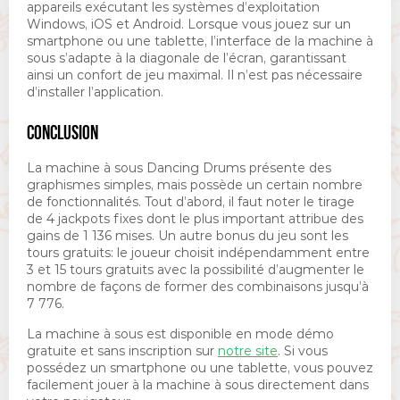
appareils exécutant les systèmes d’exploitation
Windows, iOS et Android. Lorsque vous jouez sur un
smartphone ou une tablette, l’interface de la machine à
sous s’adapte à la diagonale de l’écran, garantissant
ainsi un confort de jeu maximal. Il n’est pas nécessaire
d’installer l’application.
CONCLUSION
La machine à sous Dancing Drums présente des
graphismes simples, mais possède un certain nombre
de fonctionnalités. Tout d’abord, il faut noter le tirage
de 4 jackpots fixes dont le plus important attribue des
gains de 1 136 mises. Un autre bonus du jeu sont les
tours gratuits: le joueur choisit indépendamment entre
3 et 15 tours gratuits avec la possibilité d’augmenter le
nombre de façons de former des combinaisons jusqu’à
7 776.
La machine à sous est disponible en mode démo
gratuite et sans inscription sur
notre site
. Si vous
possédez un smartphone ou une tablette, vous pouvez
facilement jouer à la machine à sous directement dans