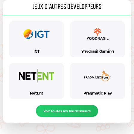
JEUX D'AUTRES DÉVELOPPEURS
IGT
Yggdrasil Gaming
NetEnt
Pragmatic Play
Voir toutes les fournisseurs