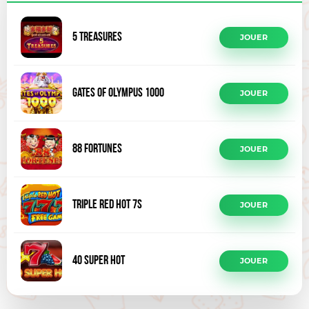
5 Treasures
JOUER
Gates of Olympus 1000
JOUER
88 Fortunes
JOUER
Triple Red Hot 7s
JOUER
40 Super Hot
JOUER