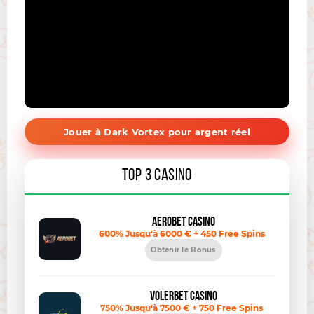
Jouer à Dark Vortex pour argent réel
TOP 3 CASINO
Aerobet Casino
600% Jusqu'à 6000 € + 450 Free Spins
Obtenir le Bonus
Volerbet Casino
750% Jusqu'à 7500 € + 750 Free Spins