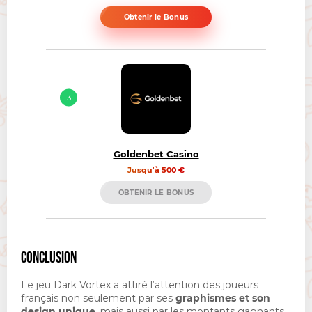
Obtenir le Bonus
3
Goldenbet Casino
Jusqu'à 500 €
OBTENIR LE BONUS
CONCLUSION
Le jeu Dark Vortex a attiré l’attention des joueurs
français non seulement par ses
graphismes et son
design unique
, mais aussi par les montants gagnants.