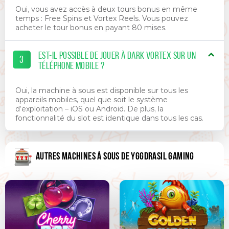
Oui, vous avez accès à deux tours bonus en même
temps : Free Spins et Vortex Reels. Vous pouvez
acheter le tour bonus en payant 80 mises.
EST-IL POSSIBLE DE JOUER À DARK VORTEX SUR UN
3
TÉLÉPHONE MOBILE ?
Oui, la machine à sous est disponible sur tous les
appareils mobiles, quel que soit le système
d’exploitation – iOS ou Android. De plus, la
fonctionnalité du slot est identique dans tous les cas.
AUTRES MACHINES À SOUS DE YGGDRASIL GAMING