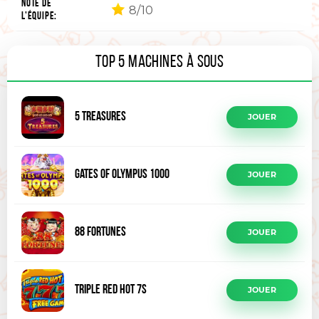
Note de
8/10
l’équipe:
TOP 5 MACHINES À SOUS
5 Treasures
JOUER
Gates of Olympus 1000
JOUER
88 Fortunes
JOUER
Triple Red Hot 7s
JOUER