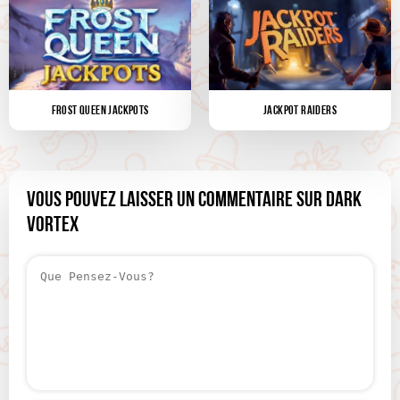
FROST QUEEN JACKPOTS
JACKPOT RAIDERS
VOUS POUVEZ LAISSER UN COMMENTAIRE SUR DARK
VORTEX