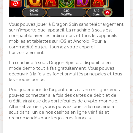
Vous pouvez jouer à Dragon Spin sans téléchargement
sur n’importe quel appareil. La machine à sous est
compatible avec les ordinateurs et tous les appareils
mobiles et tablettes sur iOS et Android. Pour la
commodité du jeu, tournez votre appareil
horizontalement.
La machine à sous Dragon Spin est disponible en
mode démo tout à fait gratuitement. Vous pouvez
découvrir à la fois les fonctionnalités principales et tous
les modes bonus.
Pour jouer pour de l’argent dans casino en ligne, vous
pouvez connecter à la fois des cartes de débit et de
crédit, ainsi que des portefeuilles de crypto-monnaie.
Alternativement, vous pouvez jouer à la machine à
sous dans l’un de nos casinos en ligne vérifiés et
recommandés pour les joueurs français.