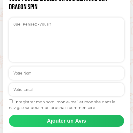
DRAGON SPIN
Enregistrer mon nom, mon e-mail et mon site dans le
navigateur pour mon prochain commentaire.