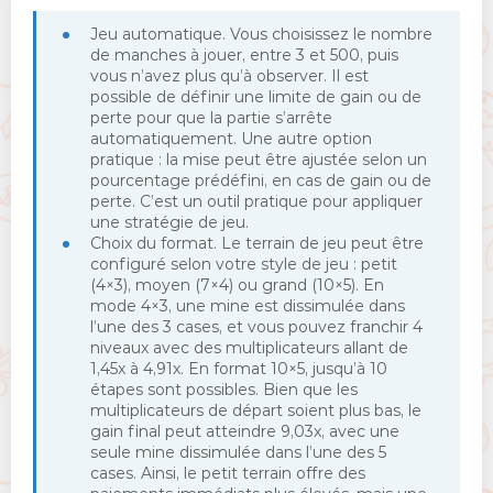
Jeu automatique. Vous choisissez le nombre
de manches à jouer, entre 3 et 500, puis
vous n’avez plus qu’à observer. Il est
possible de définir une limite de gain ou de
perte pour que la partie s’arrête
automatiquement. Une autre option
pratique : la mise peut être ajustée selon un
pourcentage prédéfini, en cas de gain ou de
perte. C’est un outil pratique pour appliquer
une stratégie de jeu.
Choix du format. Le terrain de jeu peut être
configuré selon votre style de jeu : petit
(4×3), moyen (7×4) ou grand (10×5). En
mode 4×3, une mine est dissimulée dans
l’une des 3 cases, et vous pouvez franchir 4
niveaux avec des multiplicateurs allant de
1,45x à 4,91x. En format 10×5, jusqu’à 10
étapes sont possibles. Bien que les
multiplicateurs de départ soient plus bas, le
gain final peut atteindre 9,03x, avec une
seule mine dissimulée dans l’une des 5
cases. Ainsi, le petit terrain offre des