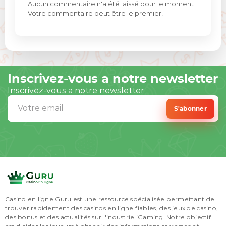
Aucun commentaire n'a été laissé pour le moment.
Votre commentaire peut être le premier!
Inscrivez-vous a notre newsletter
Inscrivez-vous a notre newsletter
Casino en ligne Guru est une ressource spécialisée permettant de
trouver rapidement des casinos en ligne fiables, des jeux de casino,
des bonus et des actualités sur l'industrie iGaming. Notre objectif