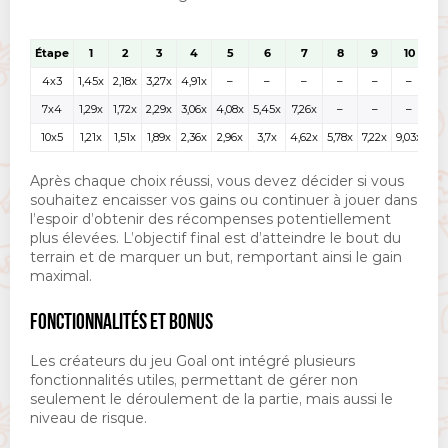
Étape
1
2
3
4
5
6
7
8
9
10
4х3
1,45x
2,18x
3,27x
4,91x
–
–
–
–
–
–
7х4
1,29x
1,72x
2,29x
3,06x
4,08x
5,45x
7,26x
–
–
–
10х5
1,21x
1,51x
1,89x
2,36x
2,96x
3,7x
4,62x
5,78x
7,22x
9,03x
Après chaque choix réussi, vous devez décider si vous
souhaitez encaisser vos gains ou continuer à jouer dans
l’espoir d’obtenir des récompenses potentiellement
plus élevées. L’objectif final est d’atteindre le bout du
terrain et de marquer un but, remportant ainsi le gain
maximal.
FONCTIONNALITÉS ET BONUS
Les créateurs du jeu Goal ont intégré plusieurs
fonctionnalités utiles, permettant de gérer non
seulement le déroulement de la partie, mais aussi le
niveau de risque.