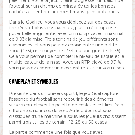
paiement. Votre objectif : faire progresser un ballon de
football sur un champ de mines, éviter les bombes
cachées et tenter d’augmenter vos gains potentiels.
Dans le Goal jeu, vous vous déplacez sur des cases
fermées, et plus vous avancez, plus la récompense
potentielle augmente, avec un multiplicateur maximal
de 9,03x la mise. Trois terrains de jeu différents sont
disponibles, et vous pouvez choisir entre une petite
zone (4×3), une moyenne (7×4) ou une grande (10×5).
Cela vous permet de contrôler le niveau de risque et le
multiplicateur de la mise. Avec un RTP élevé de 97 %,
vous pouvez espérer un excellent retour sur vos mises !
GAMEPLAY ET SYMBOLES
Présenté dans un univers sportif, le jeu Goal capture
l’essence du football sans recourir à des éléments
visuels complexes. La palette de couleurs est limitée à
différentes nuances de vert. Au lieu des rouleaux
classiques d’une machine à sous, les joueurs choisissent
parmi trois tailles de terrain : 12, 28 ou 50 cases.
La partie commence une fois que vous avez