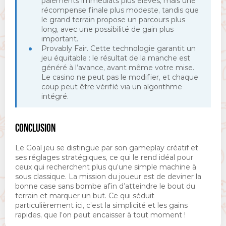
paiements immédiats plus élevés, mais une
récompense finale plus modeste, tandis que
le grand terrain propose un parcours plus
long, avec une possibilité de gain plus
important.
Provably Fair. Cette technologie garantit un
jeu équitable : le résultat de la manche est
généré à l’avance, avant même votre mise.
Le casino ne peut pas le modifier, et chaque
coup peut être vérifié via un algorithme
intégré.
CONCLUSION
Le Goal jeu se distingue par son gameplay créatif et
ses réglages stratégiques, ce qui le rend idéal pour
ceux qui recherchent plus qu’une simple machine à
sous classique. La mission du joueur est de deviner la
bonne case sans bombe afin d’atteindre le bout du
terrain et marquer un but. Ce qui séduit
particulièrement ici, c’est la simplicité et les gains
rapides, que l’on peut encaisser à tout moment !