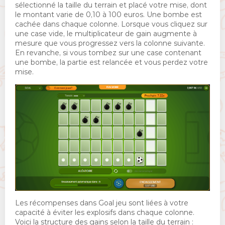
sélectionné la taille du terrain et placé votre mise, dont
le montant varie de 0,10 à 100 euros. Une bombe est
cachée dans chaque colonne. Lorsque vous cliquez sur
une case vide, le multiplicateur de gain augmente à
mesure que vous progressez vers la colonne suivante.
En revanche, si vous tombez sur une case contenant
une bombe, la partie est relancée et vous perdez votre
mise.
Les récompenses dans Goal jeu sont liées à votre
capacité à éviter les explosifs dans chaque colonne.
Voici la structure des gains selon la taille du terrain :