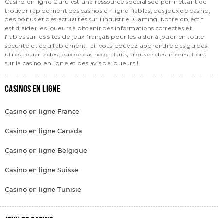
Casino en ligne Guru est une ressource spécialisée permettant de
trouver rapidement des casinos en ligne fiables, des jeux de casino,
des bonus et des actualités sur l'industrie iGaming. Notre objectif
est d'aider les joueurs à obtenir des informations correctes et
fiables sur les sites de jeux français pour les aider à jouer en toute
sécurité et équitablement. Ici, vous pouvez apprendre des guides
utiles, jouer à des jeux de casino gratuits, trouver des informations
sur le casino en ligne et des avis de joueurs !
Casinos en Ligne
Casino en ligne France
Casino en ligne Canada
Casino en ligne Belgique
Casino en ligne Suisse
Casino en ligne Tunisie