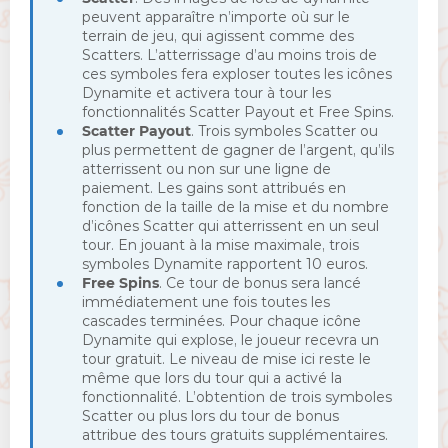
peuvent apparaître n’importe où sur le
terrain de jeu, qui agissent comme des
Scatters. L’atterrissage d’au moins trois de
ces symboles fera exploser toutes les icônes
Dynamite et activera tour à tour les
fonctionnalités Scatter Payout et Free Spins.
Scatter
Payout
. Trois symboles Scatter ou
plus permettent de gagner de l’argent, qu’ils
atterrissent ou non sur une ligne de
paiement. Les gains sont attribués en
fonction de la taille de la mise et du nombre
d’icônes Scatter qui atterrissent en un seul
tour. En jouant à la mise maximale, trois
symboles Dynamite rapportent 10 euros.
Free Spins
. Ce tour de bonus sera lancé
immédiatement une fois toutes les
cascades terminées. Pour chaque icône
Dynamite qui explose, le joueur recevra un
tour gratuit. Le niveau de mise ici reste le
même que lors du tour qui a activé la
fonctionnalité. L’obtention de trois symboles
Scatter ou plus lors du tour de bonus
attribue des tours gratuits supplémentaires.