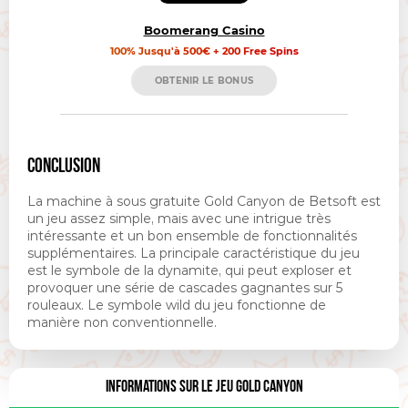
Boomerang Casino
100% Jusqu'à 500€ + 200 Free Spins
OBTENIR LE BONUS
CONCLUSION
La machine à sous gratuite Gold Canyon de Betsoft est
un jeu assez simple, mais avec une intrigue très
intéressante et un bon ensemble de fonctionnalités
supplémentaires. La principale caractéristique du jeu
est le symbole de la dynamite, qui peut exploser et
provoquer une série de cascades gagnantes sur 5
rouleaux. Le symbole wild du jeu fonctionne de
manière non conventionnelle.
Informations sur le jeu Gold Canyon