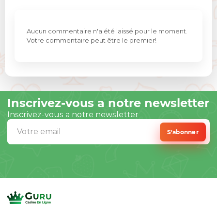
Aucun commentaire n'a été laissé pour le moment.
Votre commentaire peut être le premier!
Inscrivez-vous a notre newsletter
Inscrivez-vous a notre newsletter