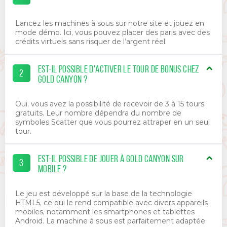
Lancez les machines à sous sur notre site et jouez en
mode démo. Ici, vous pouvez placer des paris avec des
crédits virtuels sans risquer de l’argent réel.
EST-IL POSSIBLE D'ACTIVER LE TOUR DE BONUS CHEZ
2
GOLD CANYON ?
Oui, vous avez la possibilité de recevoir de 3 à 15 tours
gratuits. Leur nombre dépendra du nombre de
symboles Scatter que vous pourrez attraper en un seul
tour.
EST-IL POSSIBLE DE JOUER À GOLD CANYON SUR
3
MOBILE ?
Le jeu est développé sur la base de la technologie
HTML5, ce qui le rend compatible avec divers appareils
mobiles, notamment les smartphones et tablettes
Android. La machine à sous est parfaitement adaptée