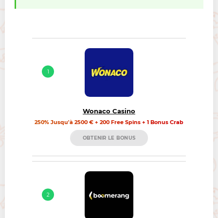
1
Wonaco Casino
250% Jusqu'à 2500 € + 200 Free Spins + 1 Bonus Crab
OBTENIR LE BONUS
2