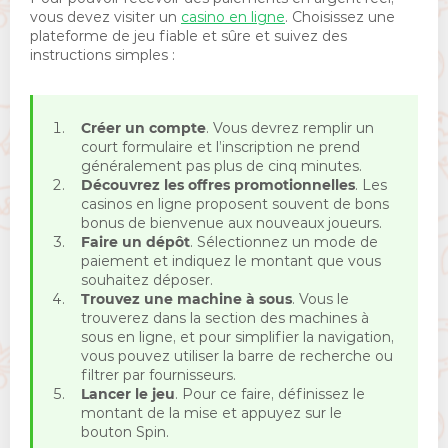
vous devez visiter un
casino en ligne
. Choisissez une
plateforme de jeu fiable et sûre et suivez des
instructions simples :
Créer un compte
. Vous devrez remplir un
court formulaire et l’inscription ne prend
généralement pas plus de cinq minutes.
Découvrez les offres promotionnelles
. Les
casinos en ligne proposent souvent de bons
bonus de bienvenue aux nouveaux joueurs.
Faire un dépôt
. Sélectionnez un mode de
paiement et indiquez le montant que vous
souhaitez déposer.
Trouvez une machine à sous
. Vous le
trouverez dans la section des machines à
sous en ligne, et pour simplifier la navigation,
vous pouvez utiliser la barre de recherche ou
filtrer par fournisseurs.
Lancer le jeu
. Pour ce faire, définissez le
montant de la mise et appuyez sur le
bouton Spin.