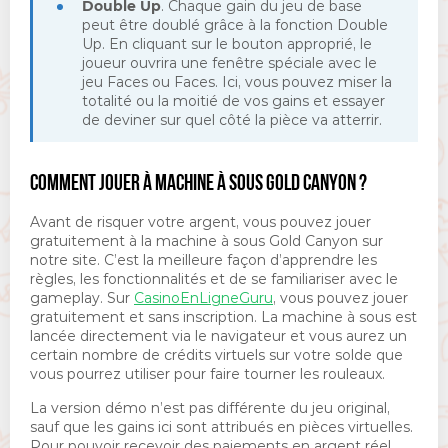
Double Up
. Chaque gain du jeu de base
peut être doublé grâce à la fonction Double
Up. En cliquant sur le bouton approprié, le
joueur ouvrira une fenêtre spéciale avec le
jeu Faces ou Faces. Ici, vous pouvez miser la
totalité ou la moitié de vos gains et essayer
de deviner sur quel côté la pièce va atterrir.
COMMENT JOUER À MACHINE À SOUS GOLD CANYON ?
Avant de risquer votre argent, vous pouvez jouer
gratuitement à la machine à sous Gold Canyon sur
notre site. C’est la meilleure façon d’apprendre les
règles, les fonctionnalités et de se familiariser avec le
gameplay. Sur
CasinoEnLigneGuru
, vous pouvez jouer
gratuitement et sans inscription. La machine à sous est
lancée directement via le navigateur et vous aurez un
certain nombre de crédits virtuels sur votre solde que
vous pourrez utiliser pour faire tourner les rouleaux.
La version démo n’est pas différente du jeu original,
sauf que les gains ici sont attribués en pièces virtuelles.
Pour pouvoir recevoir des paiements en argent réel,