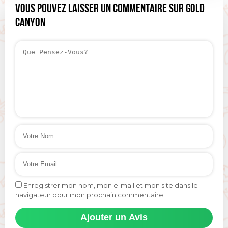
VOUS POUVEZ LAISSER UN COMMENTAIRE SUR GOLD
CANYON
Enregistrer mon nom, mon e-mail et mon site dans le
navigateur pour mon prochain commentaire.