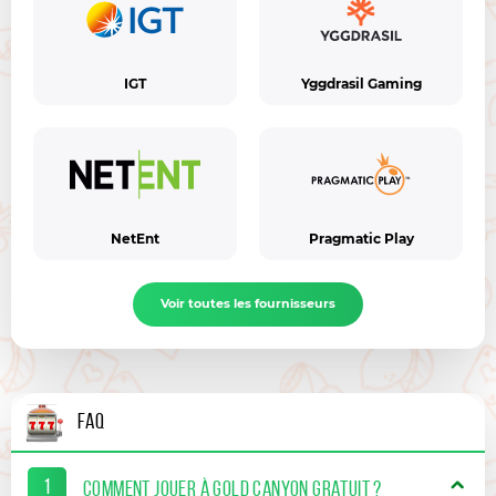
IGT
Yggdrasil Gaming
NetEnt
Pragmatic Play
Voir toutes les fournisseurs
FAQ
1
COMMENT JOUER À GOLD CANYON GRATUIT ?