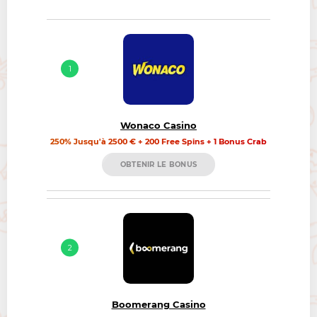
1
Wonaco Casino
250% Jusqu'à 2500 € + 200 Free Spins + 1 Bonus Crab
OBTENIR LE BONUS
2
Boomerang Casino