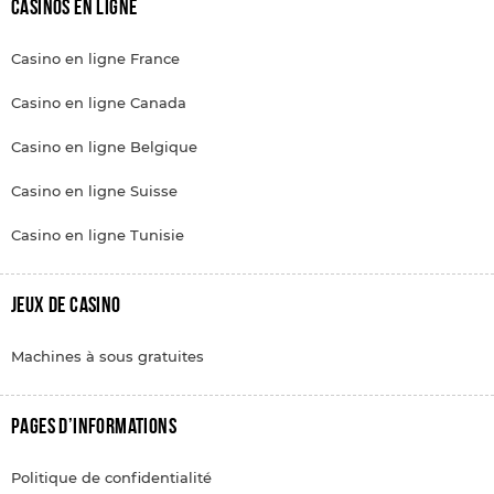
Casinos en Ligne
Casino en ligne France
Casino en ligne Canada
Casino en ligne Belgique
Casino en ligne Suisse
Casino en ligne Tunisie
Jeux de Casino
Machines à sous gratuites
Pages d’informations
Politique de confidentialité