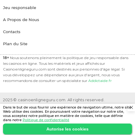
Jeu responsable
A Propos de Nous
Contacts
Plan du Site
18+
Nous soutenons pleinement la politique de jeu responsable dans
les casinos en ligne. Tous les matériels et jeux affichés sur
Casinoenligneguru.com sont destinés aux personnes d'âge légal. Si
vous développez une dépendance aux jeux d'argent, nous vous
recommandons de consulter un spécialiste sur
Addictaide.fr
2025 © casinoenligneguru.com. All rights reserved.
Dans le but de vous fournir une expérience de navigation ultime, notre site
Web utilise des cookies. En poursuivant votre navigation sur notre site,
vous acceptez notre politique en matière de cookies, telle que définie
dans notre
Politique de confidentialité
Autorise les cookies