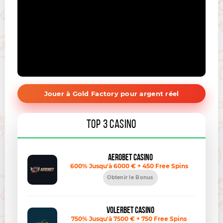
Jouer à Gold Factory pour argent réel
TOP 3 CASINO
Aerobet Casino
600% Jusqu'à 6000 € + 450 Free Spins
Obtenir le Bonus
Volerbet Casino
750% Jusqu'à 7500 € + 750 Free Spins