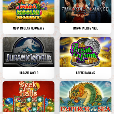
MEGA MOOLAH MEGAWAYS
IMMORTAL ROMANCE
JURASSIC WORLD
BREAK DA BANK