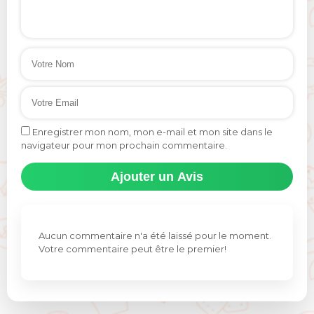
Enregistrer mon nom, mon e-mail et mon site dans le
navigateur pour mon prochain commentaire.
Aucun commentaire n'a été laissé pour le moment.
Votre commentaire peut être le premier!