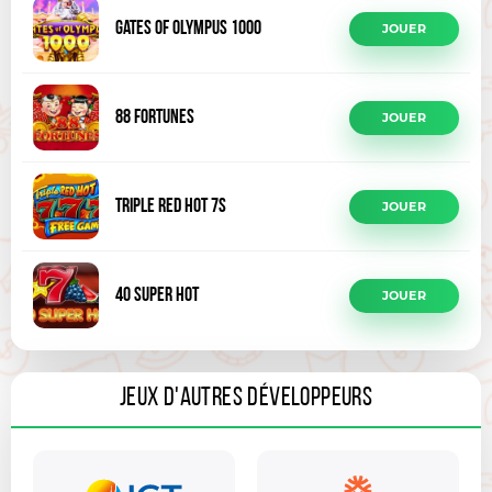
Gates of Olympus 1000
JOUER
88 Fortunes
JOUER
Triple Red Hot 7s
JOUER
40 Super Hot
JOUER
JEUX D'AUTRES DÉVELOPPEURS