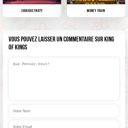
JURASSIC PARTY
MONEY TRAIN
VOUS POUVEZ LAISSER UN COMMENTAIRE SUR KING
OF KINGS