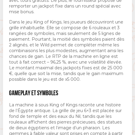
avec tours gratuits. De plus, le fournisseur propose de
remporter un jackpot fixe dans un round spécial avec
mise bonus.
Dans le jeu King of Kings, les joueurs découvriront une
grille inhabituelle. Elle se compose de 6 rouleaux et 3
rangées de symboles, mais seulement de 5 lignes de
paiement. Pourtant, la moitié des symboles paient dès
2 alignés, et le Wild permet de compléter même les
combinaisons les plus modestes, augmentant ainsi les
chances de gain. Le RTP de la machine en ligne est
tout à fait correct – 96,25 %, avec une volatilité élevée.
Le montant maximal des jackpots fixes est de 25 000
€, quelle que soit la mise, tandis que le gain maximum
possible dans le jeu est de x5 000.
GAMEPLAY ET SYMBOLES
La machine à sous King of Kings raconte une histoire
de l’Égypte antique. La grille de jeu 6×3 est placée sur
fond de temple et des eaux du Nil, tandis que les
rouleaux affichent des pierres précieuses, des statues
de dieux égyptiens et l’image d’un pharaon. Les
gemmes à faible valeur sont prises en compte à partir