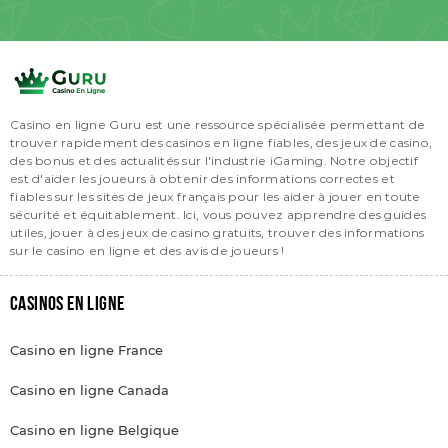
Casino en ligne Guru est une ressource spécialisée permettant de
trouver rapidement des casinos en ligne fiables, des jeux de casino,
des bonus et des actualités sur l'industrie iGaming. Notre objectif
est d'aider les joueurs à obtenir des informations correctes et
fiables sur les sites de jeux français pour les aider à jouer en toute
sécurité et équitablement. Ici, vous pouvez apprendre des guides
utiles, jouer à des jeux de casino gratuits, trouver des informations
sur le casino en ligne et des avis de joueurs !
Casinos en Ligne
Casino en ligne France
Casino en ligne Canada
Casino en ligne Belgique