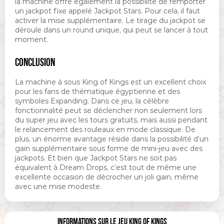
la machine offre également la possibilité de remporter
un jackpot fixe appelé Jackpot Stars. Pour cela, il faut
activer la mise supplémentaire. Le tirage du jackpot se
déroule dans un round unique, qui peut se lancer à tout
moment.
CONCLUSION
La machine à sous King of Kings est un excellent choix
pour les fans de thématique égyptienne et des
symboles Expanding. Dans ce jeu, la célèbre
fonctionnalité peut se déclencher non seulement lors
du super jeu avec les tours gratuits, mais aussi pendant
le relancement des rouleaux en mode classique. De
plus, un énorme avantage réside dans la possibilité d’un
gain supplémentaire sous forme de mini-jeu avec des
jackpots. Et bien que Jackpot Stars ne soit pas
équivalent à Dream Drops, c’est tout de même une
excellente occasion de décrocher un joli gain, même
avec une mise modeste.
Informations sur le jeu King of Kings