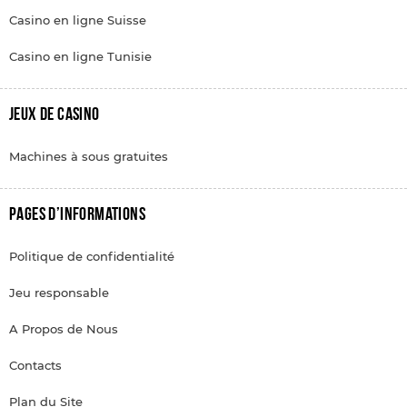
Casino en ligne Suisse
Casino en ligne Tunisie
Jeux de Casino
Machines à sous gratuites
Pages d’informations
Politique de confidentialité
Jeu responsable
A Propos de Nous
Contacts
Plan du Site