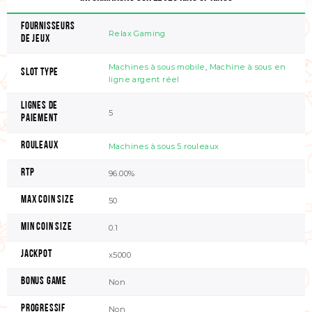
Fournisseurs
Relax Gaming
de jeux
Machines à sous mobile
,
Machine à sous en
Slot Type
ligne argent réel
Lignes de
5
Paiement
Rouleaux
Machines à sous 5 rouleaux
RTP
96.00%
Max Coin Size
50
Min Coin Size
0.1
Jackpot
x5000
Bonus Game
Non
Progressif
Non