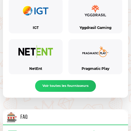
IGT
Yggdrasil Gaming
NetEnt
Pragmatic Play
Voir toutes les fournisseurs
FAQ