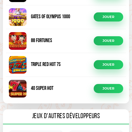
Gates of Olympus 1000
JOUER
88 Fortunes
JOUER
Triple Red Hot 7s
JOUER
40 Super Hot
JOUER
JEUX D'AUTRES DÉVELOPPEURS