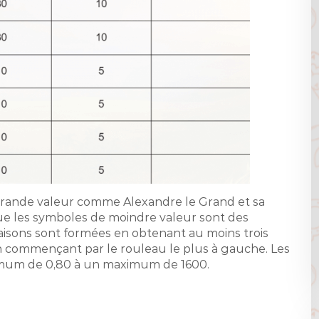
rande valeur comme Alexandre le Grand et sa
s que les symboles de moindre valeur sont des
isons sont formées en obtenant au moins trois
n commençant par le rouleau le plus à gauche. Les
nimum de 0,80 à un maximum de 1600.