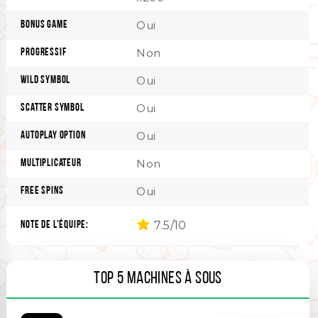
Oui
Bonus Game
Non
Progressif
Oui
Wild Symbol
Oui
Scatter Symbol
Oui
Autoplay Option
Non
Multiplicateur
Oui
Free Spins
7.5/10
Note de l’équipe:
TOP 5 MACHINES À SOUS