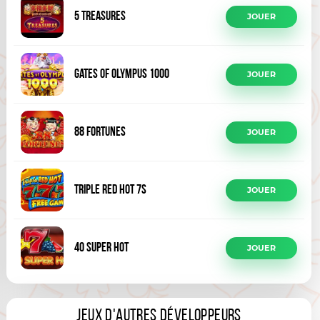
5 Treasures
JOUER
Gates of Olympus 1000
JOUER
88 Fortunes
JOUER
Triple Red Hot 7s
JOUER
40 Super Hot
JOUER
JEUX D'AUTRES DÉVELOPPEURS