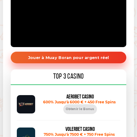
Jouer à Muay Boran pour argent réel
TOP 3 CASINO
Aerobet Casino
600% Jusqu'à 6000 € + 450 Free Spins
Obtenir le Bonus
Volerbet Casino
750% Jusqu'à 7500 € + 750 Free Spins