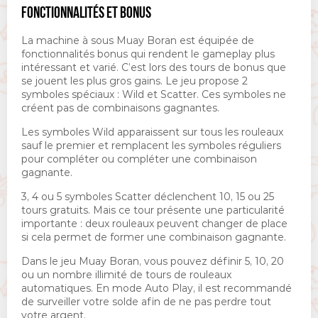
FONCTIONNALITÉS ET BONUS
La machine à sous Muay Boran est équipée de
fonctionnalités bonus qui rendent le gameplay plus
intéressant et varié. C’est lors des tours de bonus que
se jouent les plus gros gains. Le jeu propose 2
symboles spéciaux : Wild et Scatter. Ces symboles ne
créent pas de combinaisons gagnantes.
Les symboles Wild apparaissent sur tous les rouleaux
sauf le premier et remplacent les symboles réguliers
pour compléter ou compléter une combinaison
gagnante.
3, 4 ou 5 symboles Scatter déclenchent 10, 15 ou 25
tours gratuits. Mais ce tour présente une particularité
importante : deux rouleaux peuvent changer de place
si cela permet de former une combinaison gagnante.
Dans le jeu Muay Boran, vous pouvez définir 5, 10, 20
ou un nombre illimité de tours de rouleaux
automatiques. En mode Auto Play, il est recommandé
de surveiller votre solde afin de ne pas perdre tout
votre argent.