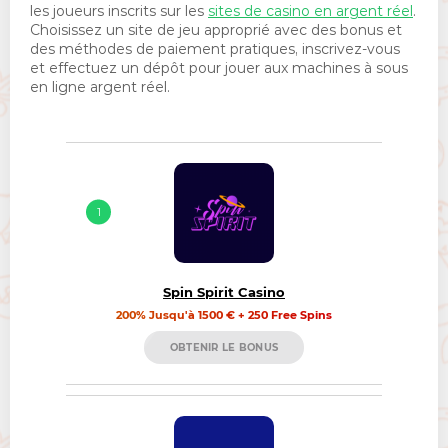
les joueurs inscrits sur les
sites de casino en argent réel
.
Choisissez un site de jeu approprié avec des bonus et
des méthodes de paiement pratiques, inscrivez-vous
et effectuez un dépôt pour jouer aux machines à sous
en ligne argent réel.
1
Spin Spirit Casino
200% Jusqu'à 1500 € + 250 Free Spins
OBTENIR LE BONUS