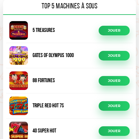
TOP 5 MACHINES À SOUS
5 Treasures
JOUER
Gates of Olympus 1000
JOUER
88 Fortunes
JOUER
Triple Red Hot 7s
JOUER
40 Super Hot
JOUER