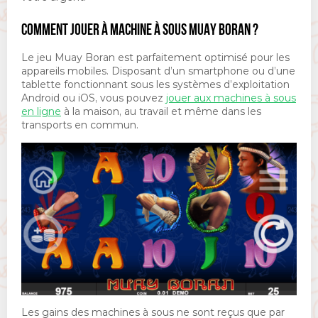
COMMENT JOUER À MACHINE À SOUS MUAY BORAN ?
Le jeu Muay Boran est parfaitement optimisé pour les
appareils mobiles. Disposant d’un smartphone ou d’une
tablette fonctionnant sous les systèmes d’exploitation
Android ou iOS, vous pouvez
jouer aux machines à sous
en ligne
à la maison, au travail et même dans les
transports en commun.
Les gains des machines à sous ne sont reçus que par