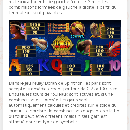
rouleaux adjacents de gauche à droite. Seules les
combinaisons formées de gauche à droite, à partir du
1er rouleau, sont payantes.
Dans le jeu Muay Boran de Spinthon, les paris sont
acceptés immédiatement par tour de 0.25 à 100 euro.
Ensuite, les tours de rouleaux sont activés et, si une
combinaison est formée, les gains sont
automatiquement calculés et crédités sur le solde du
joueur. Le nombre de combinaisons gagnantes à la fin
du tour peut être différent, mais un seul gain est
attribué pour un type de symbole.