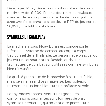
gauche.
Dans le jeu Muay Boran a un multiplicateur de gains
maximum de x1 000. En plus des tours de rouleaux
standard, le jeu propose une partie de tours gratuits
avec une fonctionnalité spéciale. Le RTP du jeu est de
96,07%, la volatilité est élevée.
SYMBOLES ET GAMEPLAY
La machine à sous Muay Boran est conçue sur le
thème du système de combat au corps à corps
traditionnel de la Thaïlande. Le personnage principal du
jeu est un combattant thaïlandais, et diverses
techniques de combat sont utilisées comme symboles
bien rémunérés.
La qualité graphique de la machine à sous est faible,
mais cela ne la rend pas mauvaise. Les rouleaux
tournent sur un fond bleu sur une mélodie simple.
Les symboles apparaissent sur 3 lignes. Les
combinaisons gagnantes sont formées de 3 à 5
symboles identiques, qui doivent être placés sur des