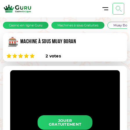
Vous avez déjà voté sur cette page
Casino en ligne Guru
Machines à sous Gratuites
Muay Bor
MACHINE À SOUS MUAY BORAN
2
votes
JOUER
GRATUITEMENT