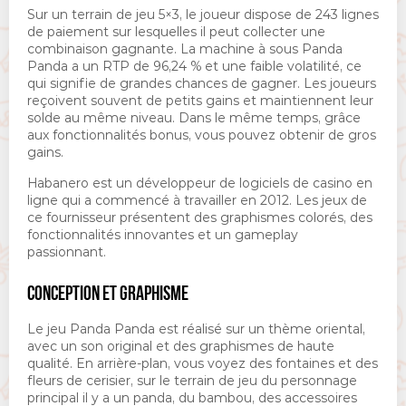
Sur un terrain de jeu 5×3, le joueur dispose de 243 lignes
de paiement sur lesquelles il peut collecter une
combinaison gagnante. La machine à sous Panda
Panda a un RTP de 96,24 % et une faible volatilité, ce
qui signifie de grandes chances de gagner. Les joueurs
reçoivent souvent de petits gains et maintiennent leur
solde au même niveau. Dans le même temps, grâce
aux fonctionnalités bonus, vous pouvez obtenir de gros
gains.
Habanero est un développeur de logiciels de casino en
ligne qui a commencé à travailler en 2012. Les jeux de
ce fournisseur présentent des graphismes colorés, des
fonctionnalités innovantes et un gameplay
passionnant.
CONCEPTION ET GRAPHISME
Le jeu Panda Panda est réalisé sur un thème oriental,
avec un son original et des graphismes de haute
qualité. En arrière-plan, vous voyez des fontaines et des
fleurs de cerisier, sur le terrain de jeu du personnage
principal il y a un panda, du bambou, des accessoires