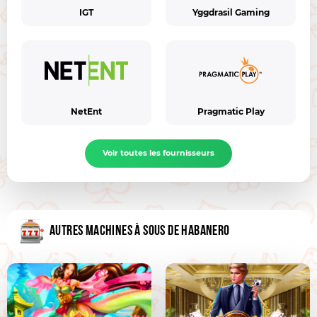
IGT
Yggdrasil Gaming
NetEnt
Pragmatic Play
Voir toutes les fournisseurs
AUTRES MACHINES À SOUS DE HABANERO