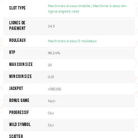
Machines à sous mobile
,
Machine à sous en
Slot Type
ligne argent réel
Lignes de
243
Paiement
Rouleaux
Machines à sous 5 rouleaux
RTP
96.24%
Max Coin Size
20
Min Coin Size
0.01
Jackpot
x182250
Bonus Game
Non
Progressif
Oui
Wild Symbol
Oui
Scatter