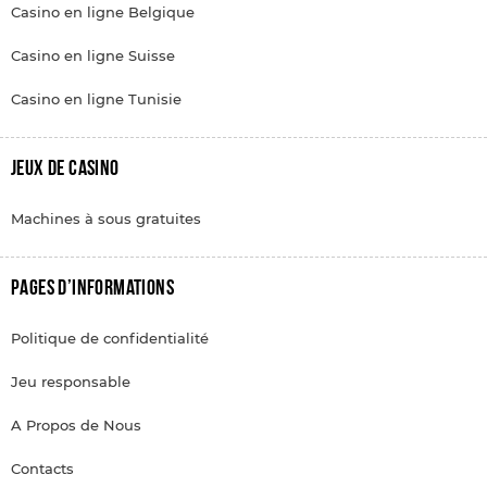
Casino en ligne Belgique
Casino en ligne Suisse
Casino en ligne Tunisie
Jeux de Casino
Machines à sous gratuites
Pages d’informations
Politique de confidentialité
Jeu responsable
A Propos de Nous
Contacts