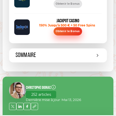
Obtenir le Bonus
Jackpot Casino
150% Jusqu’à 500 € + 50 Free Spins
Obtenir le Bonus
SOMMAIRE
Christophe Gignac
Christophe Gignac
Expert des jeux en ligne
252 articles
Expert en jeux en ligne et produits
Dernière mise à jour:
Mai 13, 2026
iGaming. Je m'intéresse aux
machines à sous depuis l'âge de 18
ans et je suis prêt à partager mon
expérience.