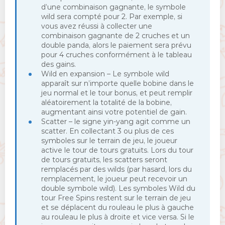
d’une combinaison gagnante, le symbole
wild sera compté pour 2. Par exemple, si
vous avez réussi à collecter une
combinaison gagnante de 2 cruches et un
double panda, alors le paiement sera prévu
pour 4 cruches conformément à le tableau
des gains.
Wild en expansion – Le symbole wild
apparaît sur n’importe quelle bobine dans le
jeu normal et le tour bonus, et peut remplir
aléatoirement la totalité de la bobine,
augmentant ainsi votre potentiel de gain.
Scatter – le signe yin-yang agit comme un
scatter. En collectant 3 ou plus de ces
symboles sur le terrain de jeu, le joueur
active le tour de tours gratuits. Lors du tour
de tours gratuits, les scatters seront
remplacés par des wilds (par hasard, lors du
remplacement, le joueur peut recevoir un
double symbole wild). Les symboles Wild du
tour Free Spins restent sur le terrain de jeu
et se déplacent du rouleau le plus à gauche
au rouleau le plus à droite et vice versa. Si le