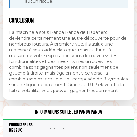
aucun risque.
CONCLUSION
La machine à sous Panda Panda de Habanero
deviendra certainement une autre découverte pour de
nombreux joueurs. À première vue, il s’agit d’une
machine à sous vidéo classique, mais au fur et à
mesure de votre exploration, vous découvrirez des
fonctionnalités et des mécanismes uniques. Les
combinaisons gagnantes paient non seulement de
gauche à droite, mais également vice versa, la
combinaison maximale étant composée de 9 symboles
sur une ligne de paiement. Grâce au RTP élevé et à la
faible volatilité, vous pouvez gagner fréquemment.
Informations sur le jeu Panda Panda
Fournisseurs
Habanero
de jeux