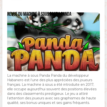
REVUE DU MACHINE À SOUS PANDA PANDA
La machine à sous Panda Panda du développeur
Habanero est l’une des plus appréciées des joueurs
français. La machine à sous a été introduite en 2017,
elle occupe aujourd’hui souvent des positions élevées
dans des classements prestigieux. Le jeu a attiré
l’attention des joueurs avec ses graphismes de haute
qualité, ses bonus uniques et ses gains fréquents.