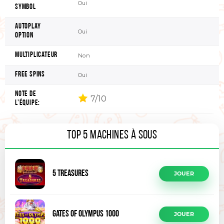
Oui
Symbol
Autoplay
Oui
Option
Multiplicateur
Non
Free Spins
Oui
Note de
7/10
l’équipe:
TOP 5 MACHINES À SOUS
5 Treasures
JOUER
Gates of Olympus 1000
JOUER