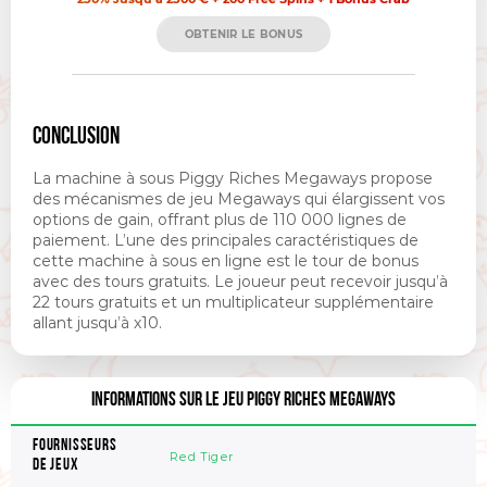
OBTENIR LE BONUS
CONCLUSION
La machine à sous Piggy Riches Megaways propose
des mécanismes de jeu Megaways qui élargissent vos
options de gain, offrant plus de 110 000 lignes de
paiement. L’une des principales caractéristiques de
cette machine à sous en ligne est le tour de bonus
avec des tours gratuits. Le joueur peut recevoir jusqu’à
22 tours gratuits et un multiplicateur supplémentaire
allant jusqu’à x10.
Informations sur le jeu Piggy Riches Megaways
Fournisseurs
Red Tiger
de jeux