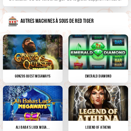
AUTRES MACHINES À SOUS DE RED TIGER
GONZOS QUEST MEGAWAYS
EMERALD DIAMOND
ALI BABA’S LUCK MEGA...
LEGEND OF ATHENA