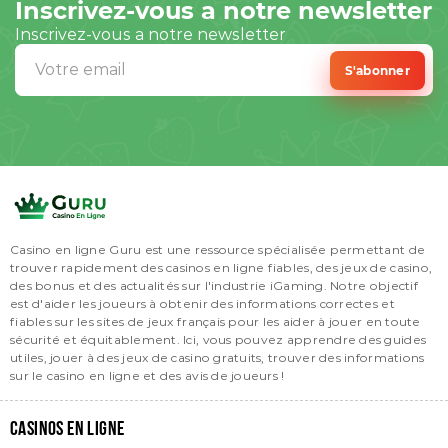
Inscrivez-vous a notre newsletter
Inscrivez-vous a notre newsletter
Casino en ligne Guru est une ressource spécialisée permettant de
trouver rapidement des casinos en ligne fiables, des jeux de casino,
des bonus et des actualités sur l'industrie iGaming. Notre objectif
est d'aider les joueurs à obtenir des informations correctes et
fiables sur les sites de jeux français pour les aider à jouer en toute
sécurité et équitablement. Ici, vous pouvez apprendre des guides
utiles, jouer à des jeux de casino gratuits, trouver des informations
sur le casino en ligne et des avis de joueurs !
Casinos en Ligne