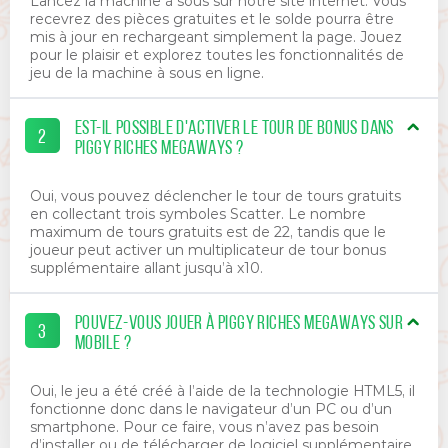
Lancez la machine à sous sur notre site internet. Vous
recevrez des pièces gratuites et le solde pourra être
mis à jour en rechargeant simplement la page. Jouez
pour le plaisir et explorez toutes les fonctionnalités de
jeu de la machine à sous en ligne.
EST-IL POSSIBLE D'ACTIVER LE TOUR DE BONUS DANS
2
PIGGY RICHES MEGAWAYS ?
Oui, vous pouvez déclencher le tour de tours gratuits
en collectant trois symboles Scatter. Le nombre
maximum de tours gratuits est de 22, tandis que le
joueur peut activer un multiplicateur de tour bonus
supplémentaire allant jusqu’à x10.
POUVEZ-VOUS JOUER À PIGGY RICHES MEGAWAYS SUR
3
MOBILE ?
Oui, le jeu a été créé à l’aide de la technologie HTML5, il
fonctionne donc dans le navigateur d’un PC ou d’un
smartphone. Pour ce faire, vous n’avez pas besoin
d’installer ou de télécharger de logiciel supplémentaire.