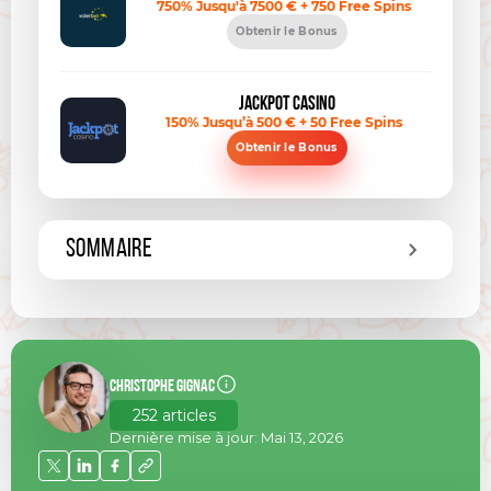
750% Jusqu'à 7500 € + 750 Free Spins
Obtenir le Bonus
Jackpot Casino
150% Jusqu’à 500 € + 50 Free Spins
Obtenir le Bonus
SOMMAIRE
Christophe Gignac
Christophe Gignac
Expert des jeux en ligne
252 articles
Expert en jeux en ligne et produits
Dernière mise à jour:
Mai 13, 2026
iGaming. Je m'intéresse aux
machines à sous depuis l'âge de 18
ans et je suis prêt à partager mon