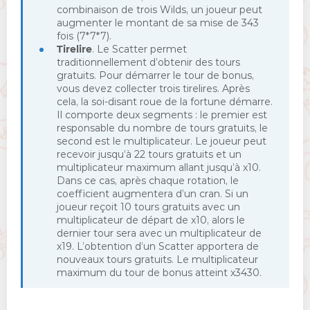
combinaison de trois Wilds, un joueur peut
augmenter le montant de sa mise de 343
fois (7*7*7).
Tirelire
. Le Scatter permet
traditionnellement d’obtenir des tours
gratuits. Pour démarrer le tour de bonus,
vous devez collecter trois tirelires. Après
cela, la soi-disant roue de la fortune démarre.
Il comporte deux segments : le premier est
responsable du nombre de tours gratuits, le
second est le multiplicateur. Le joueur peut
recevoir jusqu’à 22 tours gratuits et un
multiplicateur maximum allant jusqu’à x10.
Dans ce cas, après chaque rotation, le
coefficient augmentera d’un cran. Si un
joueur reçoit 10 tours gratuits avec un
multiplicateur de départ de x10, alors le
dernier tour sera avec un multiplicateur de
x19. L’obtention d’un Scatter apportera de
nouveaux tours gratuits. Le multiplicateur
maximum du tour de bonus atteint x3430.