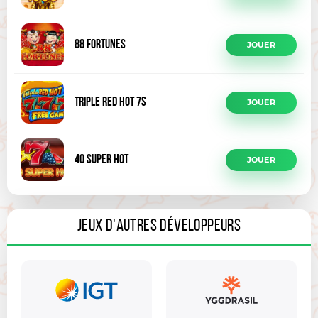
88 Fortunes
JOUER
Triple Red Hot 7s
JOUER
40 Super Hot
JOUER
JEUX D'AUTRES DÉVELOPPEURS