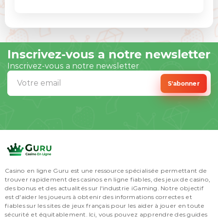
Inscrivez-vous a notre newsletter
Inscrivez-vous a notre newsletter
Casino en ligne Guru est une ressource spécialisée permettant de
trouver rapidement des casinos en ligne fiables, des jeux de casino,
des bonus et des actualités sur l'industrie iGaming. Notre objectif
est d'aider les joueurs à obtenir des informations correctes et
fiables sur les sites de jeux français pour les aider à jouer en toute
sécurité et équitablement. Ici, vous pouvez apprendre des guides