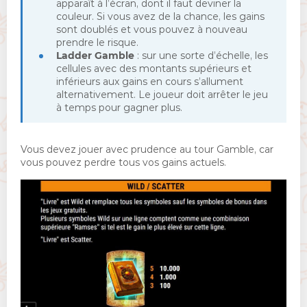
apparaît à l’écran, dont il faut deviner la
couleur. Si vous avez de la chance, les gains
sont doublés et vous pouvez à nouveau
prendre le risque.
Ladder Gamble
: sur une sorte d’échelle, les
cellules avec des montants supérieurs et
inférieurs aux gains en cours s’allument
alternativement. Le joueur doit arrêter le jeu
à temps pour gagner plus.
Vous devez jouer avec prudence au tour Gamble, car
vous pouvez perdre tous vos gains actuels.