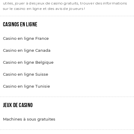
utiles, jouer à des jeux de casino gratuits, trouver des informations
sur le casino en ligne et des avis de joueurs !
Casinos en Ligne
Casino en ligne France
Casino en ligne Canada
Casino en ligne Belgique
Casino en ligne Suisse
Casino en ligne Tunisie
Jeux de Casino
Machines à sous gratuites