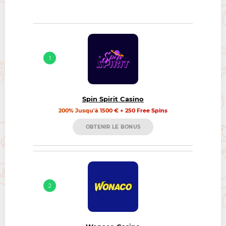
1
Spin Spirit Casino
200% Jusqu'à 1500 € + 250 Free Spins
OBTENIR LE BONUS
2