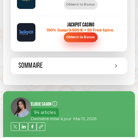
Obtenir le Bonus
Jackpot Casino
150% Jusqu’à 500 € + 50 Free Spins
Obtenir le Bonus
SOMMAIRE
Élodie Sagon
Élodie Sagon
Éditeur et auteur
94 articles
Dernière mise à jour:
Mai 13, 2026
Éditeur et auteur avec 6 ans
d'expérience dans le jeu en ligne.