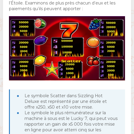
l’Étoile. Examinons de plus près chacun d’eux et les
paiements qu’ils peuvent apporter :
Le symbole Scatter dans Sizzling Hot
Deluxe est représenté par une étoile et
offre x250, x50 et x10 votre mise.
Le symbole le plus rémunérateur sur la
machine à sous est le Lucky 7, qui peut vous
rapporter un gain de x5 000 fois votre mise
en ligne pour avoir atterri cinq sur les