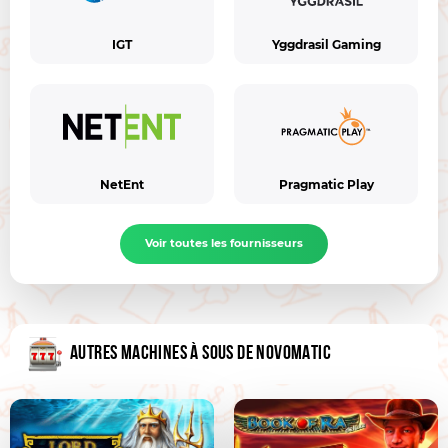
IGT
Yggdrasil Gaming
NetEnt
Pragmatic Play
Voir toutes les fournisseurs
AUTRES MACHINES À SOUS DE NOVOMATIC