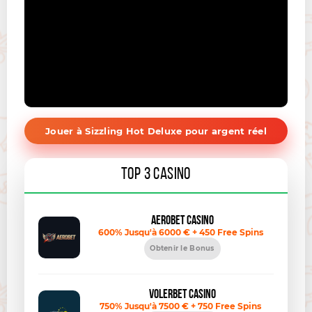
Jouer à Sizzling Hot Deluxe pour argent réel
TOP 3 CASINO
Aerobet Casino
600% Jusqu'à 6000 € + 450 Free Spins
Obtenir le Bonus
Volerbet Casino
750% Jusqu'à 7500 € + 750 Free Spins