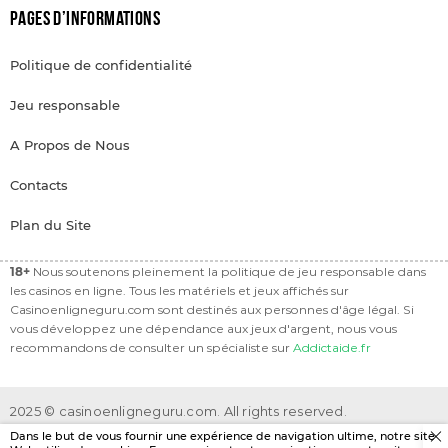
Pages d’informations
Politique de confidentialité
Jeu responsable
A Propos de Nous
Contacts
Plan du Site
18+
Nous soutenons pleinement la politique de jeu responsable dans
les casinos en ligne. Tous les matériels et jeux affichés sur
Casinoenligneguru.com sont destinés aux personnes d'âge légal. Si
vous développez une dépendance aux jeux d'argent, nous vous
recommandons de consulter un spécialiste sur
Addictaide.fr
2025 © casinoenligneguru.com. All rights reserved.
Dans le but de vous fournir une expérience de navigation ultime, notre site