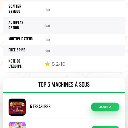
Scatter
Non
Symbol
Autoplay
Oui
Option
Multiplicateur
Non
Free Spins
Non
Note de
8.2/10
l’équipe:
TOP 5 MACHINES À SOUS
5 Treasures
JOUER