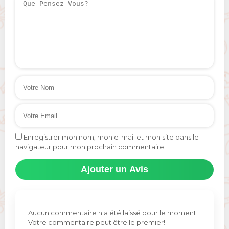
Enregistrer mon nom, mon e-mail et mon site dans le
navigateur pour mon prochain commentaire.
Aucun commentaire n'a été laissé pour le moment.
Votre commentaire peut être le premier!