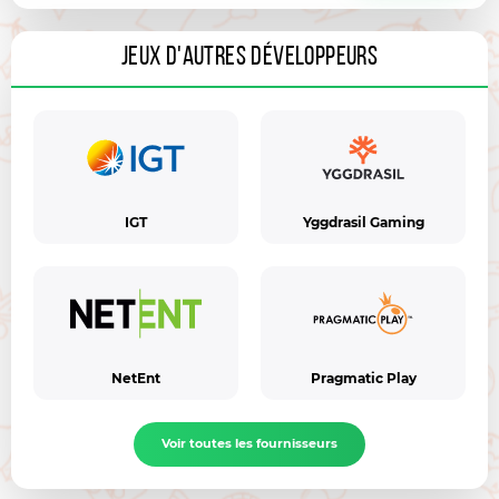
JEUX D'AUTRES DÉVELOPPEURS
IGT
Yggdrasil Gaming
NetEnt
Pragmatic Play
Voir toutes les fournisseurs