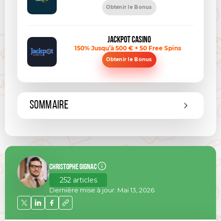
Obtenir le Bonus
Jackpot Casino
150% Jusqu’à 500 € + 50 Free Spins
Obtenir le Bonus
SOMMAIRE
Christophe Gignac
Christophe Gignac
Expert des jeux en ligne
252 articles
Expert en jeux en ligne et produits
Dernière mise à jour:
Mai 13, 2026
iGaming. Je m'intéresse aux
machines à sous depuis l'âge de 18
ans et je suis prêt à partager mon
expérience.