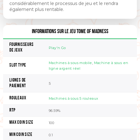
considérablement le processus de jeu et le rendra
également plus rentable.
Informations sur le jeu Tome of Madness
Fournisseurs
Play'n Go
de jeux
Machines à sous mobile
,
Machine à sous en
Slot Type
ligne argent réel
Lignes de
5
Paiement
Rouleaux
Machines à sous 5 rouleaux
RTP
96.59%
Max Coin Size
100
Min Coin Size
0.1