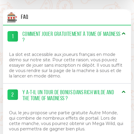
FAQ
COMMENT JOUER GRATUITEMENT À TOME OF MADNESS
1
?
La slot est accessible aux joueurs français en mode
démo sur notre site. Pour cette raison, vous pouvez
essayer de jouer sans inscription ni dépôt. Il vous suffit
de vous rendre sur la page de la machine à sous et de
la lancer en mode démo.
Y A-T-IL UN TOUR DE BONUS DANS RICH WILDE AND
2
THE TOME OF MADNESS ?
Oui, le jeu propose une partie gratuite Autre Monde,
qui combine de nombreux effets de portail. Lors de
cette manche, vous pourrez obtenir un Mega Wild, qui
vous permettra de gagner bien plus.