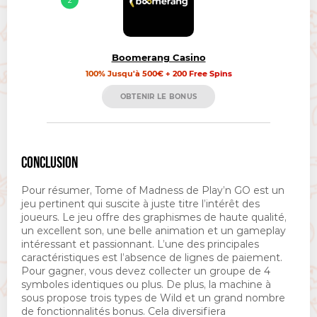
Boomerang Casino
100% Jusqu'à 500€ + 200 Free Spins
OBTENIR LE BONUS
CONCLUSION
Pour résumer, Tome of Madness de Play’n GO est un
jeu pertinent qui suscite à juste titre l’intérêt des
joueurs. Le jeu offre des graphismes de haute qualité,
un excellent son, une belle animation et un gameplay
intéressant et passionnant. L’une des principales
caractéristiques est l’absence de lignes de paiement.
Pour gagner, vous devez collecter un groupe de 4
symboles identiques ou plus. De plus, la machine à
sous propose trois types de Wild et un grand nombre
de fonctionnalités bonus. Cela diversifiera