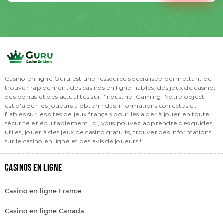
Casino en ligne Guru est une ressource spécialisée permettant de
trouver rapidement des casinos en ligne fiables, des jeux de casino,
des bonus et des actualités sur l'industrie iGaming. Notre objectif
est d'aider les joueurs à obtenir des informations correctes et
fiables sur les sites de jeux français pour les aider à jouer en toute
sécurité et équitablement. Ici, vous pouvez apprendre des guides
utiles, jouer à des jeux de casino gratuits, trouver des informations
sur le casino en ligne et des avis de joueurs !
Casinos en Ligne
Casino en ligne France
Casino en ligne Canada