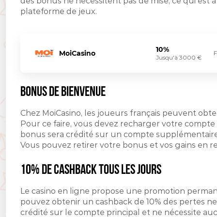
des bonus ne nécessitent pas de mise, ce qui est à
plateforme de jeux.
10%
MoiCasino
F
Jusqu'à 3000 €
BONUS DE BIENVENUE
Chez MoiCasino, les joueurs français peuvent obten
Pour ce faire, vous devez recharger votre compte 
bonus sera crédité sur un compte supplémentaire, il 
Vous pouvez retirer votre bonus et vos gains en re
10% DE CASHBACK TOUS LES JOURS
Le casino en ligne propose une promotion permane
pouvez obtenir un cashback de 10% des pertes net
crédité sur le compte principal et ne nécessite auc