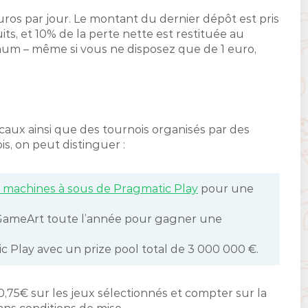
s par jour. Le montant du dernier dépôt est pris
its, et 10% de la perte nette est restituée au
imum – même si vous ne disposez que de 1 euro,
caux ainsi que des tournois organisés par des
s, on peut distinguer :
 machines à sous de Pragmatic Play
pour une
 GameArt toute l’année pour gagner une
 Play avec un prize pool total de 3 000 000 €.
e 0,75€ sur les jeux sélectionnés et compter sur la