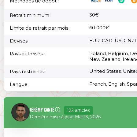
Méthodes de dépôt :
30€
Retrait minimum :
60 000€
Limite de retrait par mois :
EUR, CAD, USD, NZD
Devises :
Poland, Belgium, Den
Pays autorisés :
New Zealand, Irelan
United States, Unit
Pays restreints :
French, English, Spa
Langue :
Jérémy Kanté
122 articles
Jérémy Kanté
Dernière mise à jour:
Mai 13, 2026
Expert des casinos
Jérémy Kanté est un rédacteur en chef e
expert des casinos qui a passé les 3
dernières années à tester les casinos en