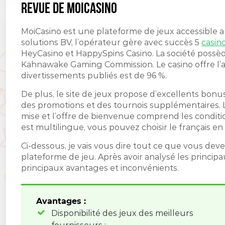
REVUE DE MOICASINO
ligne en France.
MoiCasino est une plateforme de jeux accessible a
solutions BV, l’opérateur gère avec succès 5
casin
HeyCasino et HappySpins Casino. La société possèd
Kahnawake Gaming Commission. Le casino offre l’a
divertissements publiés est de 96 %.
De plus, le site de jeux propose d’excellents bonu
des promotions et des tournois supplémentaires. 
mise et l’offre de bienvenue comprend les conditi
est multilingue, vous pouvez choisir le français en
Ci-dessous, je vais vous dire tout ce que vous deve
plateforme de jeu. Après avoir analysé les principau
principaux avantages et inconvénients.
Avantages :
Disponibilité des jeux des meilleurs