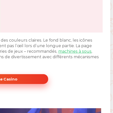
es couleurs claires. Le fond blanc, les icônes
ent pas l’œil lors d’une longue partie. La page
gories de jeux – recommandés,
machines à sous
,
ions de divertissement avec différents mécanismes
Le Casino