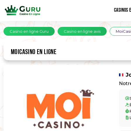
MoiCasino
CASINOS 
Vous a
10% Jusqu’à 3000 € Cas
Casino en ligne Guru
Casino en ligne avis
MoiCas
18+. En plus de l’offre d
un cashback quotidien de
MOICASINO EN LIGNE
veille.
J
Notre
S
É