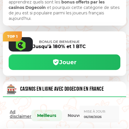
apprendrez quels sont les
bonus offerts par les
casinos Dogecoin
et pourquoi cette catégorie de sites
de jeu est si populaire parmi les joueurs français
aujourd’hui.
TOP 1
BONUS DE BIENVENUE
Jusqu'à 180% et 1 BTC
Jouer
CASINOS EN LIGNE AVEC DOGECOIN EN FRANCE
Ad
MISE À JOUR:
Meilleurs
Nouveaux
disclaimer
06/08/2026