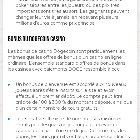
poker séparés entre les joueurs, où des prix très
importants sont tirés au sort. Les gagnants peuvent
changer leur vie à jamais, en recevant plusieurs
millions d’euros comme prix principal.
BONUS DU DOGECOIN CASINO
Les bonus de casino Dogecoin sont pratiquement les
mêmes que les offres de bonus d’un casino en ligne
ordinaire. L’ensemble standard d’offres de bonus dans
les casinos avec paiements DOGE ressemble à ceci :
Un bonus de bienvenue est accordé aux nouveaux
joueurs après s’être inscrits sur le site et avoir
effectué un premier dépôt. Le compte peut être
crédité de 100 à 300 % du montant déposé, ainsi que
d’un certain nombre de tours gratuits.
Tours gratuits. Il existe de nombreuses raisons et
motifs pour lesquels un joueur peut recevoir ce
cadeau de la part d’un site de jeu. Comme tous les
bonus, les tours gratuits ont leurs propres conditions,