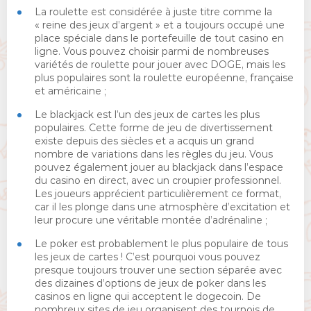
La roulette est considérée à juste titre comme la
« reine des jeux d’argent » et a toujours occupé une
place spéciale dans le portefeuille de tout casino en
ligne. Vous pouvez choisir parmi de nombreuses
variétés de roulette pour jouer avec DOGE, mais les
plus populaires sont la roulette européenne, française
et américaine ;
Le blackjack est l’un des jeux de cartes les plus
populaires. Cette forme de jeu de divertissement
existe depuis des siècles et a acquis un grand
nombre de variations dans les règles du jeu. Vous
pouvez également jouer au blackjack dans l’espace
du casino en direct, avec un croupier professionnel.
Les joueurs apprécient particulièrement ce format,
car il les plonge dans une atmosphère d’excitation et
leur procure une véritable montée d’adrénaline ;
Le poker est probablement le plus populaire de tous
les jeux de cartes ! C’est pourquoi vous pouvez
presque toujours trouver une section séparée avec
des dizaines d’options de jeux de poker dans les
casinos en ligne qui acceptent le dogecoin. De
nombreux sites de jeu organisent des tournois de