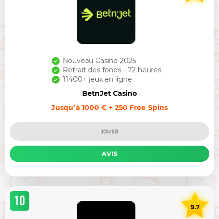
Nouveau Casino 2025
Retrait des fonds - 72 heures
11400+ jeux en ligne
BetnJet Casino
Jusqu’à 1000 € + 250 Free Spins
JOUER
AVIS
10
9.7