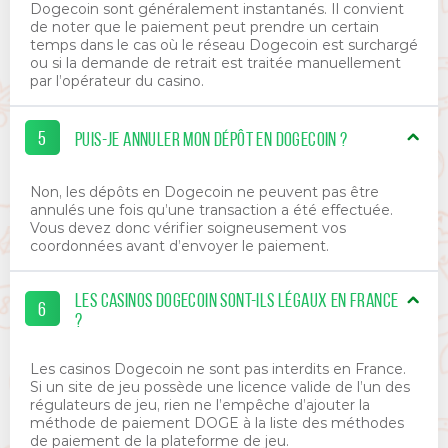
Dogecoin sont généralement instantanés. Il convient
de noter que le paiement peut prendre un certain
temps dans le cas où le réseau Dogecoin est surchargé
ou si la demande de retrait est traitée manuellement
par l’opérateur du casino.
5
PUIS-JE ANNULER MON DÉPÔT EN DOGECOIN ?
Non, les dépôts en Dogecoin ne peuvent pas être
annulés une fois qu’une transaction a été effectuée.
Vous devez donc vérifier soigneusement vos
coordonnées avant d’envoyer le paiement.
LES CASINOS DOGECOIN SONT-ILS LÉGAUX EN FRANCE
6
?
Les casinos Dogecoin ne sont pas interdits en France.
Si un site de jeu possède une licence valide de l’un des
régulateurs de jeu, rien ne l’empêche d’ajouter la
méthode de paiement DOGE à la liste des méthodes
de paiement de la plateforme de jeu.