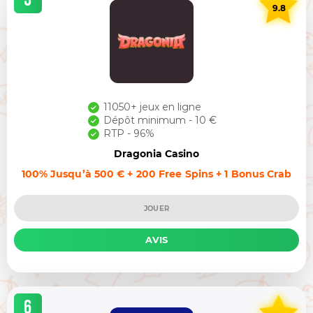
5
9.8
11050+ jeux en ligne
Dépôt minimum - 10 €
RTP - 96%
Dragonia Casino
100% Jusqu’à 500 € + 200 Free Spins + 1 Bonus Crab
JOUER
AVIS
6