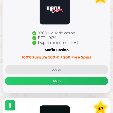
9200+ jeux de casino
RTP - 96%
Dépôt minimum - 10€
Mafia Casino
100% Jusqu’à 500 € + 200 Free Spins
JOUER
AVIS
9
9.7