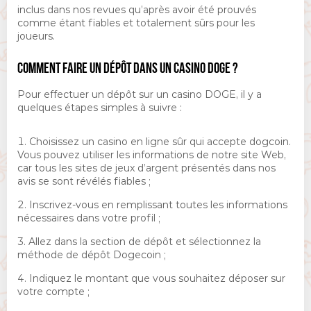
inclus dans nos revues qu’après avoir été prouvés
comme étant fiables et totalement sûrs pour les
joueurs.
COMMENT FAIRE UN DÉPÔT DANS UN CASINO DOGE ?
Pour effectuer un dépôt sur un casino DOGE, il y a
quelques étapes simples à suivre :
Choisissez un casino en ligne sûr qui accepte dogcoin.
Vous pouvez utiliser les informations de notre site Web,
car tous les sites de jeux d’argent présentés dans nos
avis se sont révélés fiables ;
Inscrivez-vous en remplissant toutes les informations
nécessaires dans votre profil ;
Allez dans la section de dépôt et sélectionnez la
méthode de dépôt Dogecoin ;
Indiquez le montant que vous souhaitez déposer sur
votre compte ;