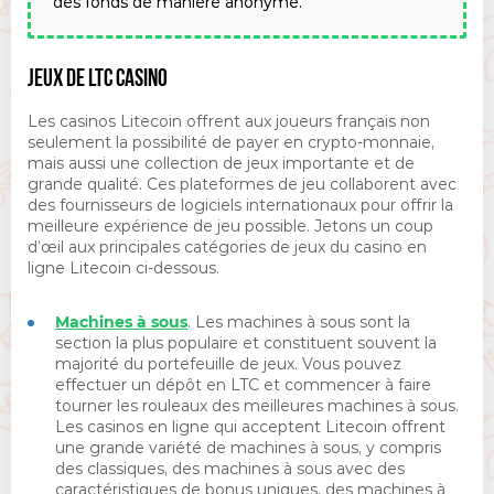
des fonds de manière anonyme.
JEUX DE LTC CASINO
Les casinos Litecoin offrent aux joueurs français non
seulement la possibilité de payer en crypto-monnaie,
mais aussi une collection de jeux importante et de
grande qualité. Ces plateformes de jeu collaborent avec
des fournisseurs de logiciels internationaux pour offrir la
meilleure expérience de jeu possible. Jetons un coup
d’œil aux principales catégories de jeux du casino en
ligne Litecoin ci-dessous.
Machines à sous
. Les machines à sous sont la
section la plus populaire et constituent souvent la
majorité du portefeuille de jeux. Vous pouvez
effectuer un dépôt en LTC et commencer à faire
tourner les rouleaux des meilleures machines à sous.
Les casinos en ligne qui acceptent Litecoin offrent
une grande variété de machines à sous, y compris
des classiques, des machines à sous avec des
caractéristiques de bonus uniques, des machines à