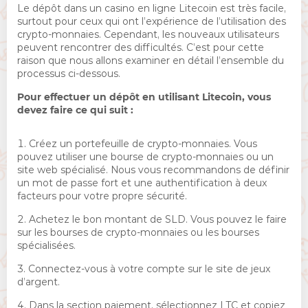
Le dépôt dans un casino en ligne Litecoin est très facile,
surtout pour ceux qui ont l’expérience de l’utilisation des
crypto-monnaies. Cependant, les nouveaux utilisateurs
peuvent rencontrer des difficultés. C’est pour cette
raison que nous allons examiner en détail l’ensemble du
processus ci-dessous.
Pour effectuer un dépôt en utilisant Litecoin, vous
devez faire ce qui suit :
Créez un portefeuille de crypto-monnaies. Vous
pouvez utiliser une bourse de crypto-monnaies ou un
site web spécialisé. Nous vous recommandons de définir
un mot de passe fort et une authentification à deux
facteurs pour votre propre sécurité.
Achetez le bon montant de SLD. Vous pouvez le faire
sur les bourses de crypto-monnaies ou les bourses
spécialisées.
Connectez-vous à votre compte sur le site de jeux
d’argent.
Dans la section paiement, sélectionnez LTC et copiez