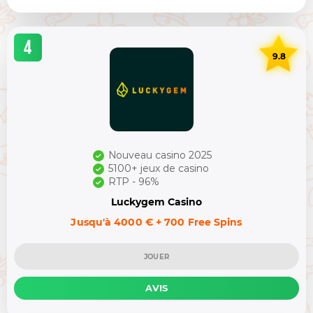
4
9.8
Nouveau casino 2025
5100+ jeux de casino
RTP - 96%
Luckygem Casino
Jusqu'à 4000 € + 700 Free Spins
JOUER
AVIS