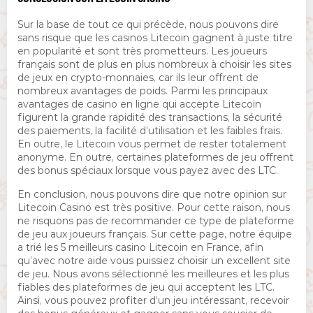
Sur la base de tout ce qui précède, nous pouvons dire
sans risque que les casinos Litecoin gagnent à juste titre
en popularité et sont très prometteurs. Les joueurs
français sont de plus en plus nombreux à choisir les sites
de jeux en crypto-monnaies, car ils leur offrent de
nombreux avantages de poids. Parmi les principaux
avantages de casino en ligne qui accepte Litecoin
figurent la grande rapidité des transactions, la sécurité
des paiements, la facilité d’utilisation et les faibles frais.
En outre, le Litecoin vous permet de rester totalement
anonyme. En outre, certaines plateformes de jeu offrent
des bonus spéciaux lorsque vous payez avec des LTC.
En conclusion, nous pouvons dire que notre opinion sur
Litecoin Casino est très positive. Pour cette raison, nous
ne risquons pas de recommander ce type de plateforme
de jeu aux joueurs français. Sur cette page, notre équipe
a trié les 5 meilleurs casino Litecoin en France, afin
qu’avec notre aide vous puissiez choisir un excellent site
de jeu. Nous avons sélectionné les meilleures et les plus
fiables des plateformes de jeu qui acceptent les LTC.
Ainsi, vous pouvez profiter d’un jeu intéressant, recevoir