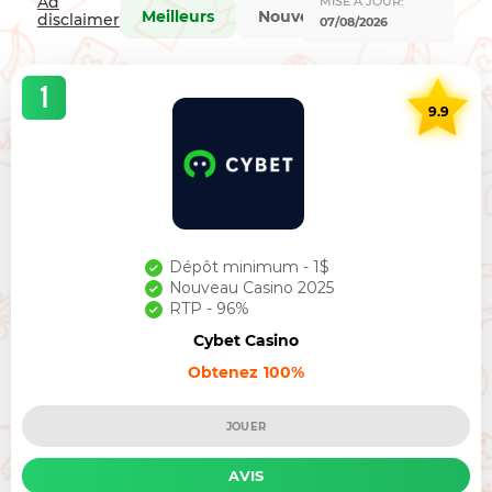
Ad
MISE À JOUR:
Meilleurs
Nouveaux
disclaimer
07/08/2026
1
9.9
Dépôt minimum - 1$
Nouveau Casino 2025
RTP - 96%
Cybet Casino
Obtenez 100%
JOUER
AVIS