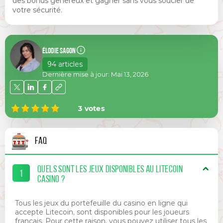
des bonus généreux et gagner sans vous soucier de
votre sécurité.
Élodie Sagon
Élodie Sagon
Éditeur et auteur
94 articles
Dernière mise à jour:
Mai 13, 2026
Éditeur et auteur avec 6 ans
d'expérience dans le jeu en ligne.
3
votes
FAQ
QUELS SONT LES JEUX DISPONIBLES AU LITECOIN
1
CASINO ?
Tous les jeux du portefeuille du casino en ligne qui
accepte Litecoin, sont disponibles pour les joueurs
français. Pour cette raison, vous pouvez utiliser tous les