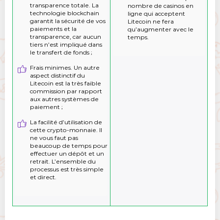
transparence totale. La
nombre de casinos en
technologie blockchain
ligne qui acceptent
garantit la sécurité de vos
Litecoin ne fera
paiements et la
qu’augmenter avec le
transparence, car aucun
temps.
tiers n’est impliqué dans
le transfert de fonds ;
Frais minimes. Un autre
aspect distinctif du
Litecoin est la très faible
commission par rapport
aux autres systèmes de
paiement ;
La facilité d’utilisation de
cette crypto-monnaie. Il
ne vous faut pas
beaucoup de temps pour
effectuer un dépôt et un
retrait. L’ensemble du
processus est très simple
et direct.