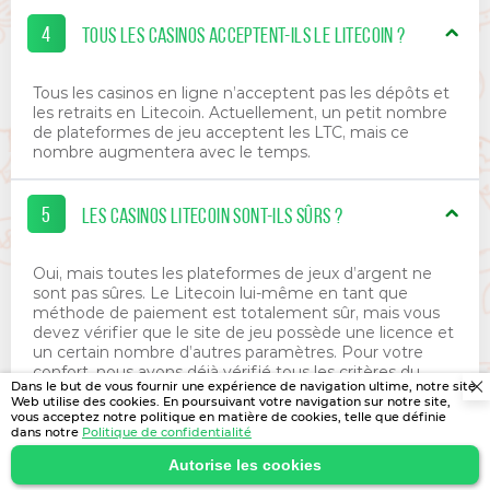
4
TOUS LES CASINOS ACCEPTENT-ILS LE LITECOIN ?
Tous les casinos en ligne n’acceptent pas les dépôts et
les retraits en Litecoin. Actuellement, un petit nombre
de plateformes de jeu acceptent les LTC, mais ce
nombre augmentera avec le temps.
5
LES CASINOS LITECOIN SONT-ILS SÛRS ?
Oui, mais toutes les plateformes de jeux d’argent ne
sont pas sûres. Le Litecoin lui-même en tant que
méthode de paiement est totalement sûr, mais vous
devez vérifier que le site de jeu possède une licence et
un certain nombre d’autres paramètres. Pour votre
confort, nous avons déjà vérifié tous les critères du
Dans le but de vous fournir une expérience de navigation ultime, notre site
casino Litecoin en France et avons compilé une
Web utilise des cookies. En poursuivant votre navigation sur notre site,
sélection des cinq meilleurs.
vous acceptez notre politique en matière de cookies, telle que définie
dans notre
Politique de confidentialité
Autorise les cookies
QUEL EST LE MONTANT MAXIMUM QUE JE PEUX
6