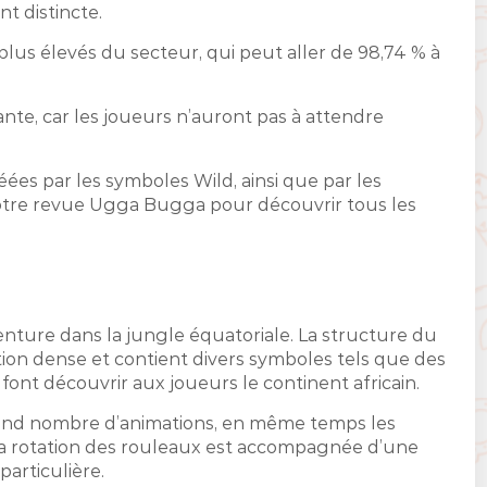
t distincte.
lus élevés du secteur, qui peut aller de 98,74 % à
sante, car les joueurs n’auront pas à attendre
es par les symboles Wild, ainsi que par les
 notre revue Ugga Bugga pour découvrir tous les
ture dans la jungle équatoriale. La structure du
ion dense et contient divers symboles tels que des
ont découvrir aux joueurs le continent africain.
and nombre d’animations, en même temps les
La rotation des rouleaux est accompagnée d’une
articulière.