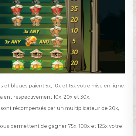
s et bleues paient 5x, 10x et 15x votre mise en ligne.
aient respectivement 10x, 20x et 30x.
 sont récompensés par un multiplicateur de 20x,
ous permettent de gagner 75x, 100x et 125x votre