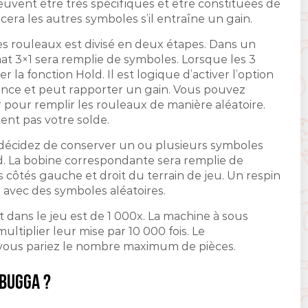
vent être très spécifiques et être constituées de
cera les autres symboles s’il entraîne un gain.
es rouleaux est divisé en deux étapes. Dans un
at 3×1 sera remplie de symboles. Lorsque les 3
 la fonction Hold. Il est logique d’activer l’option
ance et peut rapporter un gain. Vous pouvez
pour remplir les rouleaux de manière aléatoire.
ent pas votre solde.
us décidez de conserver un ou plusieurs symboles
ld. La bobine correspondante sera remplie de
es côtés gauche et droit du terrain de jeu. Un respin
avec des symboles aléatoires.
 dans le jeu est de 1 000x. La machine à sous
ltiplier leur mise par 10 000 fois. Le
 vous pariez le nombre maximum de pièces.
 BUGGA ?