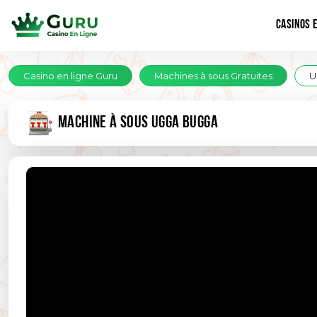
CASINOS 
Vous a
Casino en ligne Guru
Machines à sous Gratuites
U
MACHINE À SOUS UGGA BUGGA