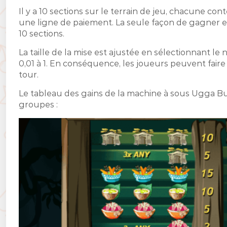
Il y a 10 sections sur le terrain de jeu, chacune c
une ligne de paiement. La seule façon de gagner e
10 sections.
La taille de la mise est ajustée en sélectionnant le 
0,01 à 1. En conséquence, les joueurs peuvent faire
tour.
Le tableau des gains de la machine à sous Ugga B
groupes :