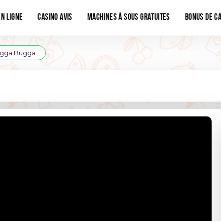
EN LIGNE
CASINO AVIS
MACHINES À SOUS GRATUITES
BONUS DE C
Rechercher
vez déjà voté sur cette page
gga Bugga