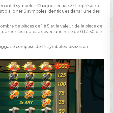
ontenant 3 symboles. Chaque section 3×1 représente
st d’aligner 3 symboles identiques dans l’une des
nombre de pièces de 1 à 5 et la valeur de la pièce de
 tourner les rouleaux avec une mise de 0,1 à 50 par
ugga se compose de 14 symboles, divisés en