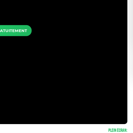
ATUITEMENT
Plein Écran: