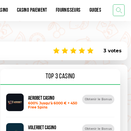
ASINO
CASINO PAIEMENT
FOURNISSEURS
GUIDES
3
votes
TOP 3 CASINO
Aerobet Casino
Obtenir le Bonus
600% Jusqu'à 6000 € + 450
Free Spins
Volerbet Casino
Obtenir le Bonus