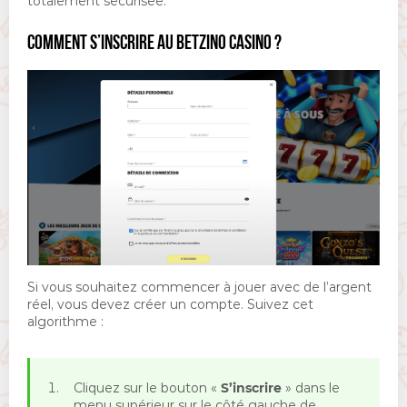
totalement sécurisée.
COMMENT S’INSCRIRE AU BETZINO CASINO ?
Si vous souhaitez commencer à jouer avec de l’argent
réel, vous devez créer un compte. Suivez cet
algorithme :
Cliquez sur le bouton «
S’inscrire
» dans le
menu supérieur sur le côté gauche de