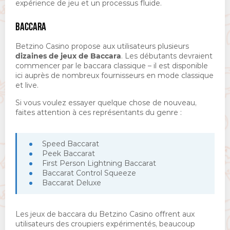
expérience de jeu et un processus fluide.
BACCARA
Betzino Casino propose aux utilisateurs plusieurs
dizaines de jeux de Baccara
. Les débutants devraient
commencer par le baccara classique – il est disponible
ici auprès de nombreux fournisseurs en mode classique
et live.
Si vous voulez essayer quelque chose de nouveau,
faites attention à ces représentants du genre :
Speed ​​Baccarat
Peek Baccarat
First Person Lightning Baccarat
Baccarat Control Squeeze
Baccarat Deluxe
Les jeux de baccara du Betzino Casino offrent aux
utilisateurs des croupiers expérimentés, beaucoup