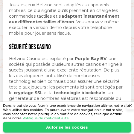
Tous les jeux Betzino sont adaptés aux appareils
mobiles, ce qui signifie qu’ils prennent en charge les
commandes tactiles et s’
adaptent instantanément
aux différentes tailles d’écran
. Vous pouvez même
exécuter la version démo depuis votre téléphone
mobile pour jouer sans risque.
SÉCURITÉ DES CASINO
Betzino Casino est exploité par
Purple Bay BV
, une
société qui possède plusieurs autres casinos en ligne à
succès jouissant d’une excellente réputation. De plus,
les développeurs ont utilisé de nombreuses
technologies bien connues pour assurer une sécurité
totale aux joueurs : les paiements ici sont protégés par
le
cryptage SSL
et la
technologie blockchain
, un
générateur de nombres aléatoires est responsable du
résultat équitable des jeux, et parmi les développeurs
Dans le but de vous fournir une expérience de navigation ultime, notre site
présentés, vous on ne trouve que de grandes
Web utilise des cookies. En poursuivant votre navigation sur notre site,
vous acceptez notre politique en matière de cookies, telle que définie
entreprises opérant officiellement et jouissant d’une
dans notre
Politique de confidentialité
excellente réputation.
Autorise les cookies
Le casino propose de fixer des limites de dépôt et offre