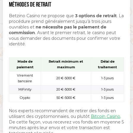
MÉTHODES DE RETRAIT
Betzino Casino ne propose que
3 options de retrait
. La
procédure prend généralement jusqu’à trois jours
ouvrables et
ne nécessite pas le paiement de
commission
. Avant le premier retrait, le casino peut
vous demander des documents pour confirmer votre
identité.
Mode de
Retrait minimum et
Délai de
paiement
maximum
traitement
Virement
20 €-5000 €
1-3 jours
bancaire
MiFinity
20 €-5000 €
1-3 jours
Crypto
50 €-5000 €
1-3 jours
Nos experts recommandent de retirer des fonds en
utilisant des cryptomonnaies, ou plutôt
Bitcoin Casino
.
De cette façon, vous recevrez vos fonds en moyenne 5
minutes après leur envoi et votre transaction est