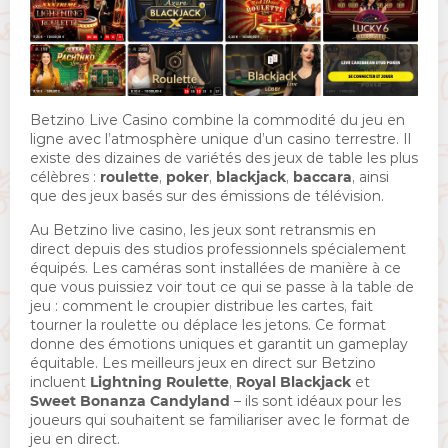
Betzino Live Casino combine la commodité du jeu en
ligne avec l’atmosphère unique d’un casino terrestre. Il
existe des dizaines de variétés des jeux de table les plus
célèbres :
roulette
,
poker
,
blackjack
,
baccara
, ainsi
que des jeux basés sur des émissions de télévision.
Au Betzino live casino, les jeux sont retransmis en
direct depuis des studios professionnels spécialement
équipés. Les caméras sont installées de manière à ce
que vous puissiez voir tout ce qui se passe à la table de
jeu : comment le croupier distribue les cartes, fait
tourner la roulette ou déplace les jetons. Ce format
donne des émotions uniques et garantit un gameplay
équitable. Les meilleurs jeux en direct sur Betzino
incluent
Lightning Roulette
,
Royal Blackjack
et
Sweet Bonanza Candyland
– ils sont idéaux pour les
joueurs qui souhaitent se familiariser avec le format de
jeu en direct.