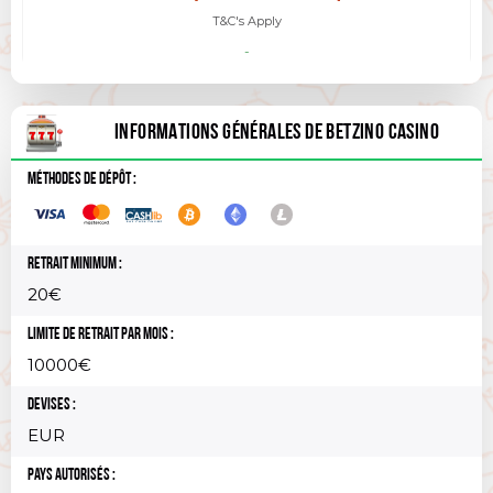
T&C's Apply
-
INFORMATIONS GÉNÉRALES DE BETZINO CASINO
Méthodes de dépôt :
Retrait minimum :
20€
Limite de retrait par mois :
10000€
Devises :
EUR
Pays autorisés :