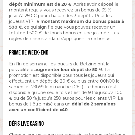
dépôt minimum est de 20 €
. Après avoir déposé le
montant requis, vous recevrez un bonus de 35 %
jusqu’à 250 € pour chacun des 3 dépôts. Pour les
joueurs VIP, le
montant maximum du bonus passe à
500 €
, ce qui signifie que vous pouvez recevoir un
total de 1 500 € de fonds bonus en une journée. Les
règles de mise standard s’appliquent à ce bonus.
PRIME DE WEEK-END
En fin de semaine, les joueurs de Betzino ont la
possibilité d’
augmenter leur dépôt de 50 %
. La
promotion est disponible pour tous les joueurs qui
effectuent un dépôt de 20 € ou plus entre 00h00 le
samedi et 23h59 le dimanche (CET). Le bonus n’est
disponible qu’une seule fois et est de 50 % jusqu’à 100
€
ou de 50 % jusqu’à 250 euros pour les clients VIP. Le
bonus doit être misé dans un
délai de 2 semaines
avec un coefficient de x40
.
DÉFIS LIVE CASINO