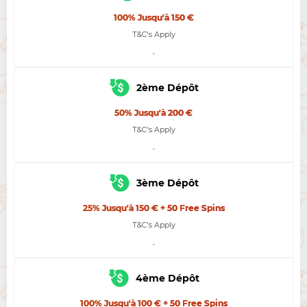
100% Jusqu'à 150 €
T&C's Apply
-
2ème Dépôt
50% Jusqu'à 200 €
T&C's Apply
-
3ème Dépôt
25% Jusqu'à 150 € + 50 Free Spins
T&C's Apply
-
4ème Dépôt
100% Jusqu'à 100 € + 50 Free Spins