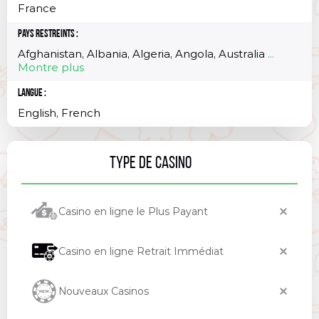
France
Pays restreints :
Afghanistan, Albania, Algeria, Angola, Australia
...
Montre plus
Langue :
English, French
Type de Casino
Casino en ligne le Plus Payant
Casino en ligne Retrait Immédiat
Nouveaux Casinos