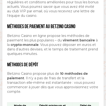
régulières et conditions améliorées pour tous les bonus
actuels. Vous pourrez savoir que vous avez été invité
au club VIP par email, où vous recevrez une lettre de
l’équipe du casino.
MÉTHODES DE PAIEMENT AU BETZINO CASINO
Betzino Casino en ligne propose les méthodes de
paiement les plus populaires – du
virement bancaire
à
la
crypto-monnaie
. Vous pouvez déposer en euros et
dans d’autres devises, et le temps de traitement prend
quelques minutes.
MÉTHODES DE DÉPÔT
Betzino Casino propose plus de
10 méthodes de
paiement
. Il n’y a pas de frais de transfert et la
transaction elle-même est instantanée : vous pouvez
commencer à jouer dès que vous approvisionnez votre
compte.
Mode de
Dépôt minimum et
Délai de