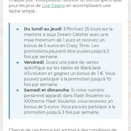
Chaque jour, vous pouvez recevoir un bonus spécifique
pour les jeux de
Live Casino
en accomplissant une
tâche simple :
Du lundi au jeudi
. Effectuez 25 tours sur la
machine à sous Dream Catcher avec une
mise minimum de 1 euro et recevez un
bonus de 5 euros en Crazy Time. Les
promotions peuvent être jouées jusqu’à 3
fois par semaine.
Vendredi
. Jouez une paire de cartes
spécifique sur les tables de BlackJack
d’Evolution et gagnez un bonus de 1 €. Vous
pouvez participer à la promotion jusqu’à 10
fois par semaine.
Samedi et dimanche
. Si votre numéro
personnel apparaît dans Flash Roulette ou
XXXtreme Flash Roulette, vous recevrez un
bonus de 5 euros. Vous pouvez participer à la
promotion jusqu’à 3 fois par semaine.
Chacun de ces bonus est soumis à des conditions de