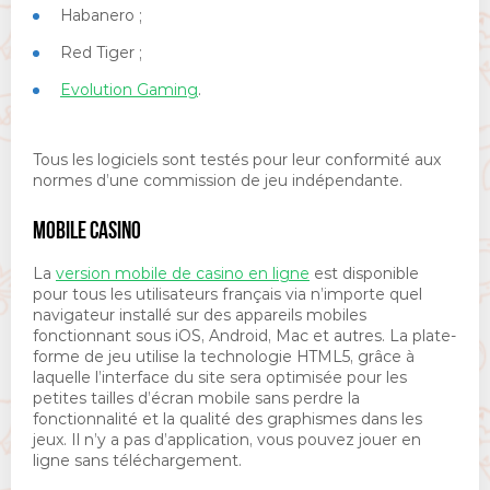
Habanero ;
Red Tiger ;
Evolution Gaming
.
Tous les logiciels sont testés pour leur conformité aux
normes d’une commission de jeu indépendante.
MOBILE CASINO
La
version mobile de casino en ligne
est disponible
pour tous les utilisateurs français via n’importe quel
navigateur installé sur des appareils mobiles
fonctionnant sous iOS, Android, Mac et autres. La plate-
forme de jeu utilise la technologie HTML5, grâce à
laquelle l’interface du site sera optimisée pour les
petites tailles d’écran mobile sans perdre la
fonctionnalité et la qualité des graphismes dans les
jeux. Il n’y a pas d’application, vous pouvez jouer en
ligne sans téléchargement.