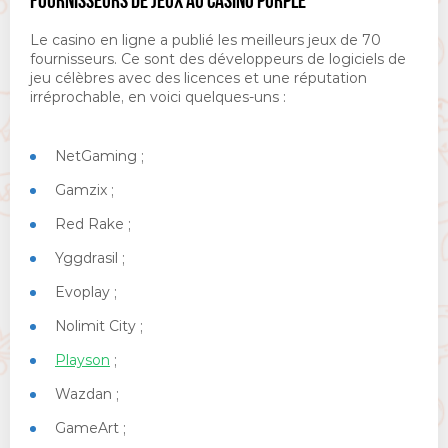
FOURNISSEURS DE JEUX AU CASINO PURPLE
Le casino en ligne a publié les meilleurs jeux de 70
fournisseurs. Ce sont des développeurs de logiciels de
jeu célèbres avec des licences et une réputation
irréprochable, en voici quelques-uns :
NetGaming ;
Gamzix ;
Red Rake ;
Yggdrasil ;
Evoplay ;
Nolimit City ;
Playson
;
Wazdan ;
GameArt ;