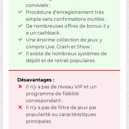
conviviale ;
Procédure d'enregistrement très
simple sans confirmations inutiles ;
De nombreuses offres de bonus. il y
a un cashback ;
Une énorme collection de jeux, y
compris Live, Crash et Show ;
Il existe de nombreux systèmes de
dépôt et de retrait populaires.
Désavantages :
Il n'y a pas de niveau VIP et un
programme de fidélité
correspondant ;
Il n'y a pas de filtre de jeux par
popularité ou caractéristiques
principales.