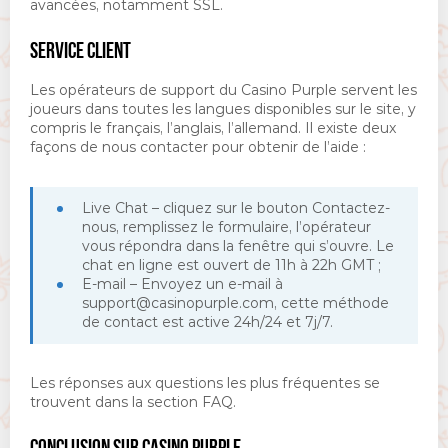
avancées, notamment SSL.
SERVICE CLIENT
Les opérateurs de support du Casino Purple servent les
joueurs dans toutes les langues disponibles sur le site, y
compris le français, l’anglais, l’allemand. Il existe deux
façons de nous contacter pour obtenir de l’aide :
Live Chat – cliquez sur le bouton Contactez-
nous, remplissez le formulaire, l’opérateur
vous répondra dans la fenêtre qui s’ouvre. Le
chat en ligne est ouvert de 11h à 22h GMT ;
E-mail – Envoyez un e-mail à
support@casinopurple.com, cette méthode
de contact est active 24h/24 et 7j/7.
Les réponses aux questions les plus fréquentes se
trouvent dans la section FAQ.