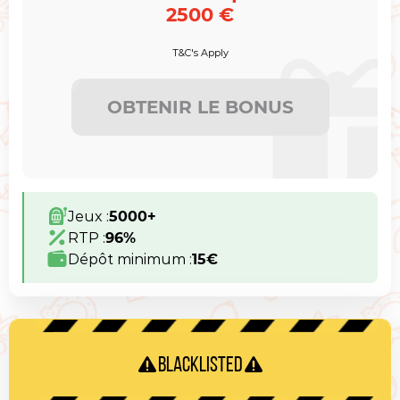
2500 €
T&C's Apply
OBTENIR LE BONUS
Jeux :
5000+
RTP :
96%
Dépôt minimum :
15€
BLACKLISTED