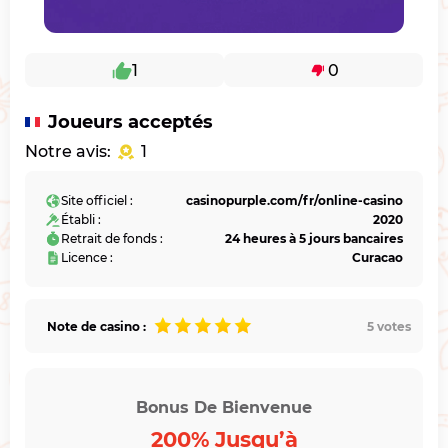
1
0
Joueurs acceptés
Notre avis:
1
Site officiel :
casinopurple.com/fr/online-casino
Établi :
2020
Retrait de fonds :
24 heures à 5 jours bancaires
Licence :
Curacao
Note de casino :
5
votes
Bonus De Bienvenue
200% Jusqu’à