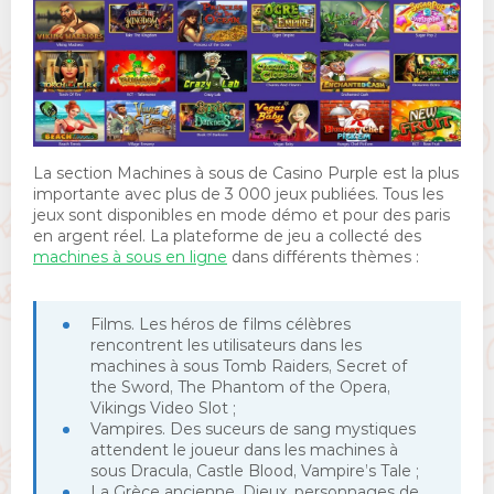
La section Machines à sous de Casino Purple est la plus
importante avec plus de 3 000 jeux publiées. Tous les
jeux sont disponibles en mode démo et pour des paris
en argent réel. La plateforme de jeu a collecté des
machines à sous en ligne
dans différents thèmes :
Films. Les héros de films célèbres
rencontrent les utilisateurs dans les
machines à sous Tomb Raiders, Secret of
the Sword, The Phantom of the Opera,
Vikings Video Slot ;
Vampires. Des suceurs de sang mystiques
attendent le joueur dans les machines à
sous Dracula, Castle Blood, Vampire’s Tale ;
La Grèce ancienne. Dieux, personnages de