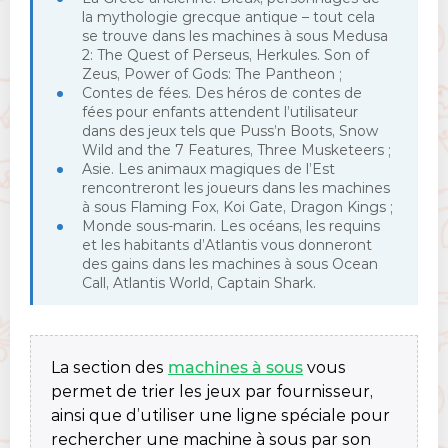
la mythologie grecque antique – tout cela
se trouve dans les machines à sous Medusa
2: The Quest of Perseus, Herkules. Son of
Zeus, Power of Gods: The Pantheon ;
Contes de fées. Des héros de contes de
fées pour enfants attendent l’utilisateur
dans des jeux tels que Puss’n Boots, Snow
Wild and the 7 Features, Three Musketeers ;
Asie. Les animaux magiques de l’Est
rencontreront les joueurs dans les machines
à sous Flaming Fox, Koi Gate, Dragon Kings ;
Monde sous-marin. Les océans, les requins
et les habitants d’Atlantis vous donneront
des gains dans les machines à sous Ocean
Call, Atlantis World, Captain Shark.
La section des
machines à sous
vous
permet de trier les jeux par fournisseur,
ainsi que d’utiliser une ligne spéciale pour
rechercher une machine à sous par son