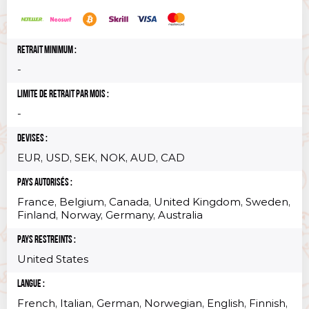
Retrait minimum :
-
Limite de retrait par mois :
-
Devises :
EUR, USD, SEK, NOK, AUD, CAD
Pays autorisés :
France, Belgium, Canada, United Kingdom, Sweden,
Finland, Norway, Germany, Australia
Pays restreints :
United States
Langue :
French, Italian, German, Norwegian, English, Finnish,