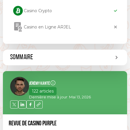
Casino Crypto
Casino en Ligne ARJEL
SOMMAIRE
Jérémy Kanté
Jérémy Kanté
Expert des casinos
122 articles
Dernière mise à jour:
Mai 13, 2026
Jérémy Kanté est un rédacteur en
chef et expert des casinos qui a
passé les 3 dernières années à tester
les casinos en ligne en France.
REVUE DE CASINO PURPLE