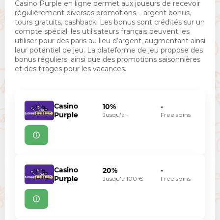
Casino Purple en ligne permet aux joueurs de recevoir
régulièrement diverses promotions – argent bonus,
tours gratuits, cashback. Les bonus sont crédités sur un
compte spécial, les utilisateurs français peuvent les
utiliser pour des paris au lieu d’argent, augmentant ainsi
leur potentiel de jeu. La plateforme de jeu propose des
bonus réguliers, ainsi que des promotions saisonnières
et des tirages pour les vacances.
Casino
10%
-
Purple
Jusqu'à -
Free spins
Casino
20%
-
Purple
Jusqu'à 100 €
Free spins