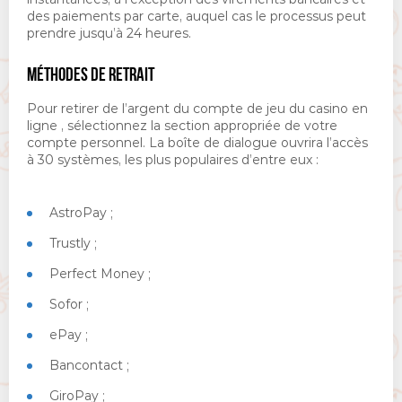
des paiements par carte, auquel cas le processus peut
prendre jusqu’à 24 heures.
MÉTHODES DE RETRAIT
Pour retirer de l’argent du compte de jeu du casino en
ligne , sélectionnez la section appropriée de votre
compte personnel. La boîte de dialogue ouvrira l’accès
à 30 systèmes, les plus populaires d’entre eux :
AstroPay ;
Trustly ;
Perfect Money ;
Sofor ;
ePay ;
Bancontact ;
GiroPay ;