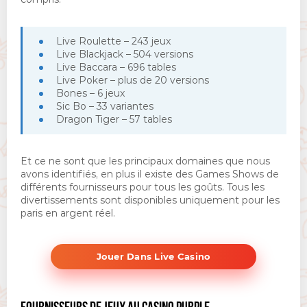
Live Roulette – 243 jeux
Live Blackjack – 504 versions
Live Baccara – 696 tables
Live Poker – plus de 20 versions
Bones – 6 jeux
Sic Bo – 33 variantes
Dragon Tiger – 57 tables
Et ce ne sont que les principaux domaines que nous
avons identifiés, en plus il existe des Games Shows de
différents fournisseurs pour tous les goûts. Tous les
divertissements sont disponibles uniquement pour les
paris en argent réel.
Jouer Dans Live Casino