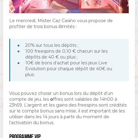
Le mercredi, Mister Caz Casino vous propose de
profiter de trois bonus illimités :
20% sur tous les dépôts ;
100 freespins de 0,10 € chacun sur les
dépôts de 40 € ou plus ;
10€ de bons d’achat pour les jeux Live
Evolution pour chaque dépôt de 40€ ou
plus.
Vous pouvez choisir un bonus lors du dépôt d’un
compte de jeu, les
o
ffres sont valables de 14h00 à
23h59. L’argent et les gains des freespins sont crédités
sur le compte bonus sans mise, il est important de les
utiliser dans les 14 jours à partir du moment de
l’activation du bonus.
PROGRAMME VIP