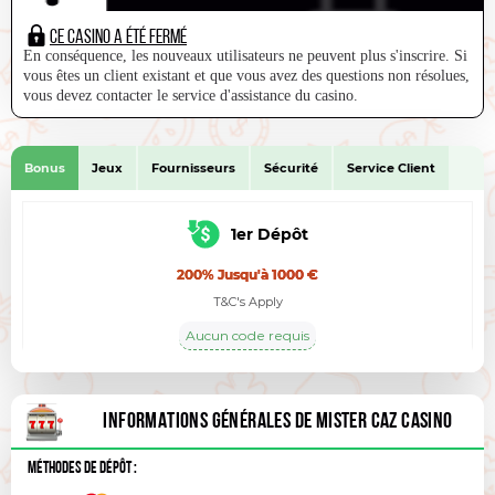
Ce casino a été fermé
En conséquence, les nouveaux utilisateurs ne peuvent plus s'inscrire. Si
vous êtes un client existant et que vous avez des questions non résolues,
vous devez contacter le service d'assistance du casino.
Bonus
Jeux
Fournisseurs
Sécurité
Service Client
1er Dépôt
200% Jusqu'à 1000 €
T&C's Apply
Aucun code requis
INFORMATIONS GÉNÉRALES DE MISTER CAZ CASINO
Méthodes de dépôt :