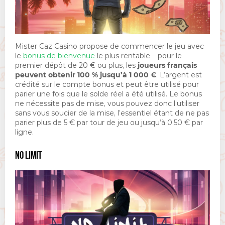
Mister Caz Casino propose de commencer le jeu avec
le
bonus de bienvenue
le plus rentable – pour le
premier dépôt de 20 € ou plus, les
joueurs français
peuvent obtenir 100 % jusqu’à 1 000 €
. L’argent est
crédité sur le compte bonus et peut être utilisé pour
parier une fois que le solde réel a été utilisé. Le bonus
ne nécessite pas de mise, vous pouvez donc l’utiliser
sans vous soucier de la mise, l’essentiel étant de ne pas
parier plus de 5 € par tour de jeu ou jusqu’à 0,50 € par
ligne.
NO LIMIT