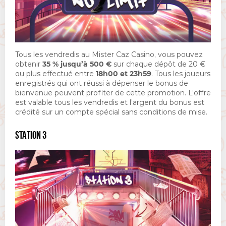
Tous les vendredis au Mister Caz Casino, vous pouvez
obtenir
35 % jusqu’à 500 €
sur chaque dépôt de 20 €
ou plus effectué entre
18h00 et 23h59
. Tous les joueurs
enregistrés qui ont réussi à dépenser le bonus de
bienvenue peuvent profiter de cette promotion. L’offre
est valable tous les vendredis et l’argent du bonus est
crédité sur un compte spécial sans conditions de mise.
STATION 3