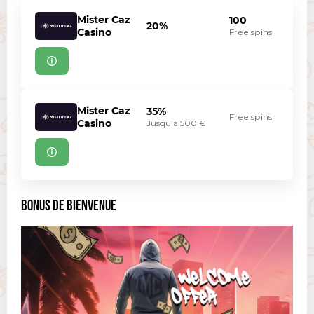
Mister Caz
100
20%
Casino
Free spins
Mister Caz
35%
Free spins
Casino
Jusqu'à 500 €
BONUS DE BIENVENUE