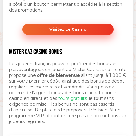
à côté d’un bouton permettant d’accéder à la section
des promotions.
Visitez Le Casino
MISTER CAZ CASINO BONUS
Les joueurs français peuvent profiter des bonus les
plus avantageux en jouant au Mister Caz Casino. Le site
propose une
offre de bienvenue
allant jusqu’à 1 000 €
sur votre premier dépôt, ainsi que des bonus de dépôt
réguliers les mercredis et vendredis. Vous pouvez
obtenir de l’argent bonus, des bons d’achat pour le
casino en direct et des
tours gratuits
, le tout sans
exigence de mise – les bonus ne sont pas assortis
d’une mise. De plus, le site proposera très bientôt un
programme VIP offrant encore plus de promotions aux
joueurs réguliers.