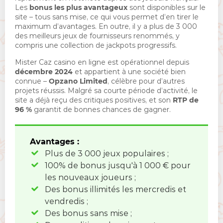
Les
bonus les plus avantageux
sont disponibles sur le
site – tous sans mise, ce qui vous permet d’en tirer le
maximum d’avantages. En outre, il y a plus de 3 000
des meilleurs jeux de fournisseurs renommés, y
compris une collection de jackpots progressifs.
Mister Caz casino en ligne est opérationnel depuis
décembre 2024
et appartient à une société bien
connue –
Opzano Limited
, célèbre pour d’autres
projets réussis. Malgré sa courte période d’activité, le
site a déjà reçu des critiques positives, et son
RTP de
96 %
garantit de bonnes chances de gagner.
Avantages :
Plus de 3 000 jeux populaires ;
100% de bonus jusqu'à 1 000 € pour
les nouveaux joueurs ;
Des bonus illimités les mercredis et
vendredis ;
Des bonus sans mise ;