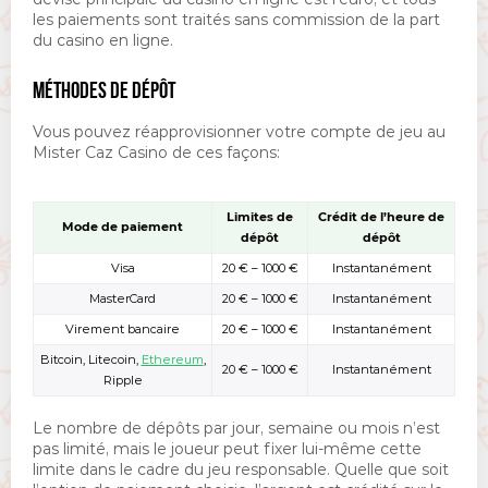
les paiements sont traités sans commission de la part
du casino en ligne.
MÉTHODES DE DÉPÔT
Vous pouvez réapprovisionner votre compte de jeu au
Mister Caz Casino de ces façons:
Limites de
Crédit de l’heure de
Mode de paiement
dépôt
dépôt
Visa
20 € – 1000 €
Instantanément
MasterCard
20 € – 1000 €
Instantanément
Virement bancaire
20 € – 1000 €
Instantanément
Bitcoin, Litecoin,
Ethereum
,
20 € – 1000 €
Instantanément
Ripple
Le nombre de dépôts par jour, semaine ou mois n’est
pas limité, mais le joueur peut fixer lui-même cette
limite dans le cadre du jeu responsable. Quelle que soit