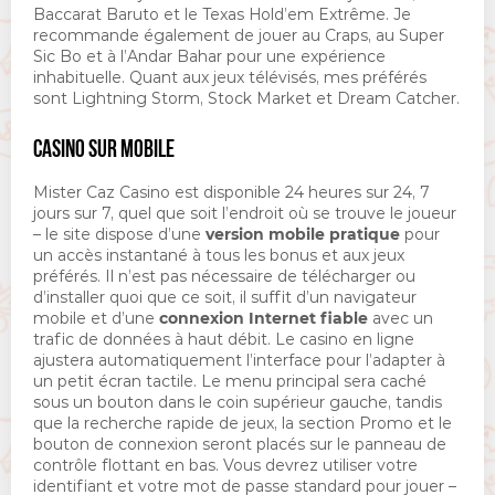
Baccarat Baruto et le Texas Hold’em Extrême. Je
recommande également de jouer au Craps, au Super
Sic Bo et à l’Andar Bahar pour une expérience
inhabituelle. Quant aux jeux télévisés, mes préférés
sont Lightning Storm, Stock Market et Dream Catcher.
CASINO SUR MOBILE
Mister Caz Casino est disponible 24 heures sur 24, 7
jours sur 7, quel que soit l’endroit où se trouve le joueur
– le site dispose d’une
version mobile pratique
pour
un accès instantané à tous les bonus et aux jeux
préférés. Il n’est pas nécessaire de télécharger ou
d’installer quoi que ce soit, il suffit d’un navigateur
mobile et d’une
connexion Internet fiable
avec un
trafic de données à haut débit. Le casino en ligne
ajustera automatiquement l’interface pour l’adapter à
un petit écran tactile. Le menu principal sera caché
sous un bouton dans le coin supérieur gauche, tandis
que la recherche rapide de jeux, la section Promo et le
bouton de connexion seront placés sur le panneau de
contrôle flottant en bas. Vous devrez utiliser votre
identifiant et votre mot de passe standard pour jouer –