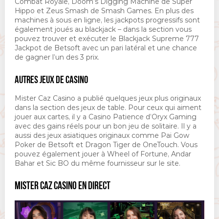
Combat Royale, Doom’s Digging Machine de Super
Hippo et Zeus Smash de Smash Games. En plus des
machines à sous en ligne, les jackpots progressifs sont
également joués au blackjack – dans la section vous
pouvez trouver et exécuter le Blackjack Supreme 777
Jackpot de Betsoft avec un pari latéral et une chance
de gagner l’un des 3 prix.
AUTRES JEUX DE CASINO
Mister Caz Casino a publié quelques jeux plus originaux
dans la section des jeux de table. Pour ceux qui aiment
jouer aux cartes, il y a Casino Patience d’Oryx Gaming
avec des gains réels pour un bon jeu de solitaire. Il y a
aussi des jeux asiatiques originaux comme Pai Gow
Poker de Betsoft et Dragon Tiger de OneTouch. Vous
pouvez également jouer à Wheel of Fortune, Andar
Bahar et Sic BO du même fournisseur sur le site.
MISTER CAZ CASINO EN DIRECT