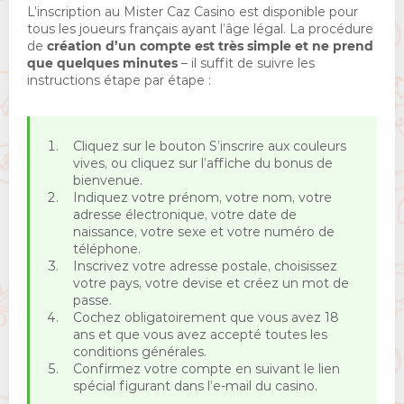
L’inscription au Mister Caz Casino est disponible pour
tous les joueurs français ayant l’âge légal. La procédure
de
création d’un compte est très simple et ne prend
que quelques minutes
– il suffit de suivre les
instructions étape par étape :
Cliquez sur le bouton S’inscrire aux couleurs
vives, ou cliquez sur l’affiche du bonus de
bienvenue.
Indiquez votre prénom, votre nom, votre
adresse électronique, votre date de
naissance, votre sexe et votre numéro de
téléphone.
Inscrivez votre adresse postale, choisissez
votre pays, votre devise et créez un mot de
passe.
Cochez obligatoirement que vous avez 18
ans et que vous avez accepté toutes les
conditions générales.
Confirmez votre compte en suivant le lien
spécial figurant dans l’e-mail du casino.