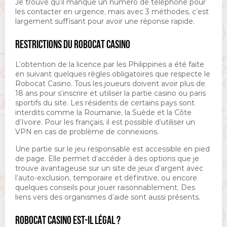
Je trouve qu’il manque un numéro de téléphone pour
les contacter en urgence, mais avec 3 méthodes, c’est
largement suffisant pour avoir une réponse rapide.
RESTRICTIONS DU ROBOCAT CASINO
L’obtention de la licence par les Philippines a été faite
en suivant quelques règles obligatoires que respecte le
Robocat Casino. Tous les joueurs doivent avoir plus de
18 ans pour s’inscrire et utiliser la partie casino ou paris
sportifs du site. Les résidents de certains pays sont
interdits comme la Roumanie, la Suède et la Côte
d’Ivoire. Pour les français, il est possible d’utiliser un
VPN en cas de problème de connexions.
Une partie sur le jeu responsable est accessible en pied
de page. Elle permet d’accéder à des options que je
trouve avantageuse sur un site de jeux d’argent avec
l’auto-exclusion, temporaire et définitive, ou encore
quelques conseils pour jouer raisonnablement. Des
liens vers des organismes d’aide sont aussi présents.
ROBOCAT CASINO EST-IL LÉGAL ?