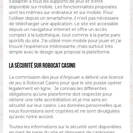
s’adapter à tous les supports de jeux et d’être
disponible sur mobile. Les fonctionnalités proposées
sont les mêmes sur ordinateur et sur mobile. Pour
l’utiliser depuis un smartphone, il n’est pas nécessaire
de télécharger une application. Le site est accessible
depuis un navigateur internet et offre un accès
complet à la ludothèque, tout comme à la partie paris
sportifs du site. J’ai utilisé mon mobile pour jouer et j’ai
trouvé l’expérience intéressante, mais surtout très
simple avec le design que propose la plateforme.
LA SÉCURITÉ SUR ROBOCAT CASINO
La commission des jeux d’Anjouan a délivré une licence
de jeu à Robocat Casino pour que le site puisse opérer
légalement en ligne. Je connais les différentes
obligations qu’une plateforme doit respecter pour
obtenir une telle accréditation et je me sens en
sécurité sur leur casino. Les données personnelles que
nous fournissons sont cryptées et ne sont divulguées
qu’avec notre accord.
Toutes les informations sur la sécurité sont disponibles
en pied de page du site et disposent de catégories