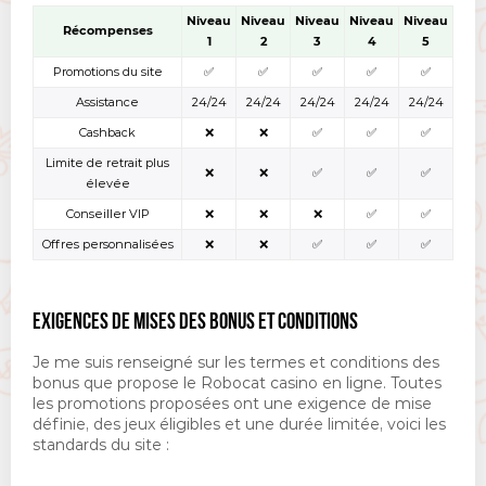
Niveau
Niveau
Niveau
Niveau
Niveau
Récompenses
1
2
3
4
5
Promotions du site
✅
✅
✅
✅
✅
Assistance
24/24
24/24
24/24
24/24
24/24
Cashback
❌
❌
✅
✅
✅
Limite de retrait plus
❌
❌
✅
✅
✅
élevée
Conseiller VIP
❌
❌
❌
✅
✅
Offres personnalisées
❌
❌
✅
✅
✅
EXIGENCES DE MISES DES BONUS ET CONDITIONS
Je me suis renseigné sur les termes et conditions des
bonus que propose le Robocat casino en ligne. Toutes
les promotions proposées ont une exigence de mise
définie, des jeux éligibles et une durée limitée, voici les
standards du site :