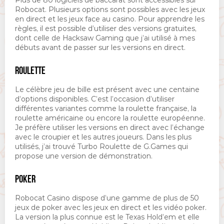
Plus de 80 logiciels de baccarat sont accessibles sur
Robocat. Plusieurs options sont possibles avec les jeux
en direct et les jeux face au casino. Pour apprendre les
règles, il est possible d’utiliser des versions gratuites,
dont celle de Hacksaw Gaming que j’ai utilisé à mes
débuts avant de passer sur les versions en direct.
ROULETTE
Le célèbre jeu de bille est présent avec une centaine
d’options disponibles. C’est l’occasion d’utiliser
différentes variantes comme la roulette française, la
roulette américaine ou encore la roulette européenne.
Je préfère utiliser les versions en direct avec l’échange
avec le croupier et les autres joueurs. Dans les plus
utilisés, j’ai trouvé Turbo Roulette de G.Games qui
propose une version de démonstration.
POKER
Robocat Casino dispose d’une gamme de plus de 50
jeux de poker avec les jeux en direct et les vidéo poker.
La version la plus connue est le Texas Hold’em et elle