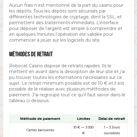
Aucun frais n’est mentionné de la part du casino pour
les dépôts. Tous les dépôts sont sécurisés par
différentes technologies de cryptage, dont la SSL, et
permettent des traitements immédiats. L’interface
pour déposer de l’argent est simple à comprendre et
en quelques minutes l’opération est validée pour
commencer à jouer sur les logiciels du site.
MÉTHODES DE RETRAIT
Robocat Casino dispose de retraits rapides. Ils le
mettent en avant dans la description de leur site et j’ai
pu trouver toutes les informations nécessaires sur ce
sujet. Le retrait minimum possible est de 10 € et il est
possible de le réaliser avec plusieurs méthodes de
paiement. J’ai regroupé tout ce qu’il faut savoir dans le
tableau ci-dessous.
Méthode de paiement
Limites
Délai de retrait
10 € — 3 000
1 – 3 Jours
Cartes bancaires
€
ouvrables