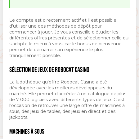
Le compte est directement actif et il est possible
d’utiliser une des méthodes de dépôt pour
commencer à jouer. Je vous conseille d’étudier les
différentes offres présentes et de sélectionner celle qui
s’adapte le mieux à vous, car le bonus de bienvenue
permet de démarrer son expérience le plus
tranquillement possible.
SÉLECTION DE JEUX DE ROBOCAT CASINO
La ludothèque qu’offre Robocat Casino a été
développée avec les meilleurs développeurs du
marché. Elle permet d’accéder à un catalogue de plus
de 7 000 logiciels avec différents types de jeux. C’est
l’occasion de retrouver une large offre de machines à
sous, des jeux de tables, des jeux en direct et des
jackpots.
MACHINES À SOUS