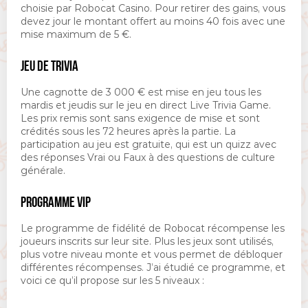
choisie par Robocat Casino. Pour retirer des gains, vous
devez jour le montant offert au moins 40 fois avec une
mise maximum de 5 €.
JEU DE TRIVIA
Une cagnotte de 3 000 € est mise en jeu tous les
mardis et jeudis sur le jeu en direct Live Trivia Game.
Les prix remis sont sans exigence de mise et sont
crédités sous les 72 heures après la partie. La
participation au jeu est gratuite, qui est un quizz avec
des réponses Vrai ou Faux à des questions de culture
générale.
PROGRAMME VIP
Le programme de fidélité de Robocat récompense les
joueurs inscrits sur leur site. Plus les jeux sont utilisés,
plus votre niveau monte et vous permet de débloquer
différentes récompenses. J’ai étudié ce programme, et
voici ce qu’il propose sur les 5 niveaux :