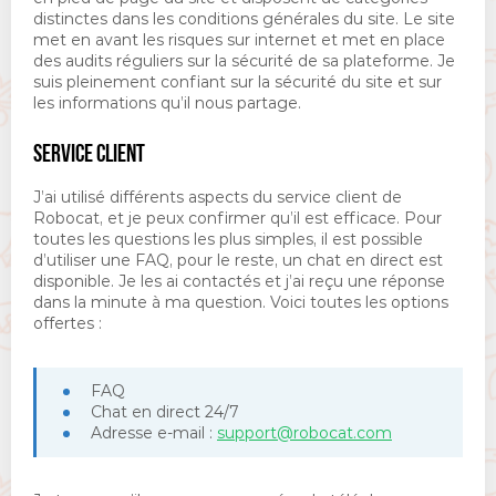
distinctes dans les conditions générales du site. Le site
met en avant les risques sur internet et met en place
des audits réguliers sur la sécurité de sa plateforme. Je
suis pleinement confiant sur la sécurité du site et sur
les informations qu’il nous partage.
SERVICE CLIENT
J’ai utilisé différents aspects du service client de
Robocat, et je peux confirmer qu’il est efficace. Pour
toutes les questions les plus simples, il est possible
d’utiliser une FAQ, pour le reste, un chat en direct est
disponible. Je les ai contactés et j’ai reçu une réponse
dans la minute à ma question. Voici toutes les options
offertes :
FAQ
Chat en direct 24/7
Adresse e-mail :
support@robocat.com