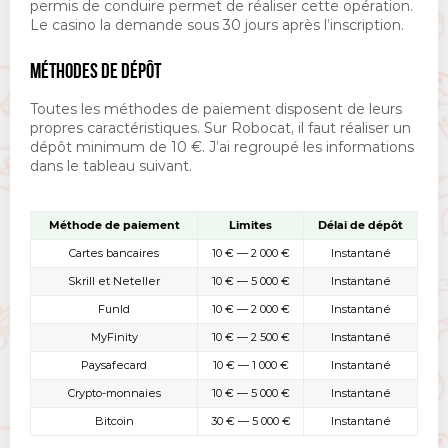
permis de conduire permet de réaliser cette opération.
Le casino la demande sous 30 jours après l’inscription.
MÉTHODES DE DÉPÔT
Toutes les méthodes de paiement disposent de leurs
propres caractéristiques. Sur Robocat, il faut réaliser un
dépôt minimum de 10 €. J’ai regroupé les informations
dans le tableau suivant.
Méthode de paiement
Limites
Délai de dépôt
Cartes bancaires
10 € — 2 000 €
Instantané
Skrill et Neteller
10 € — 5 000 €
Instantané
FunId
10 € — 2 000 €
Instantané
MyFinity
10 € — 2 500 €
Instantané
Paysafecard
10 € — 1 000 €
Instantané
Crypto-monnaies
10 € — 5 000 €
Instantané
Bitcoin
30 € — 5 000 €
Instantané