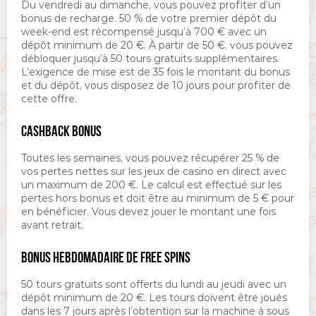
Du vendredi au dimanche, vous pouvez profiter d’un
bonus de recharge. 50 % de votre premier dépôt du
week-end est récompensé jusqu’à 700 € avec un
dépôt minimum de 20 €. À partir de 50 €, vous pouvez
débloquer jusqu’à 50 tours gratuits supplémentaires.
L’exigence de mise est de 35 fois le montant du bonus
et du dépôt, vous disposez de 10 jours pour profiter de
cette offre.
CASHBACK BONUS
Toutes les semaines, vous pouvez récupérer 25 % de
vos pertes nettes sur les jeux de casino en direct avec
un maximum de 200 €. Le calcul est effectué sur les
pertes hors bonus et doit être au minimum de 5 € pour
en bénéficier. Vous devez jouer le montant une fois
avant retrait.
BONUS HEBDOMADAIRE DE FREE SPINS
50 tours gratuits sont offerts du lundi au jeudi avec un
dépôt minimum de 20 €. Les tours doivent être joués
dans les 7 jours après l’obtention sur la machine à sous