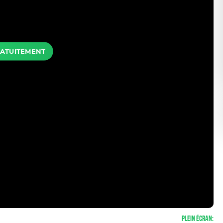
ATUITEMENT
Plein Écran: