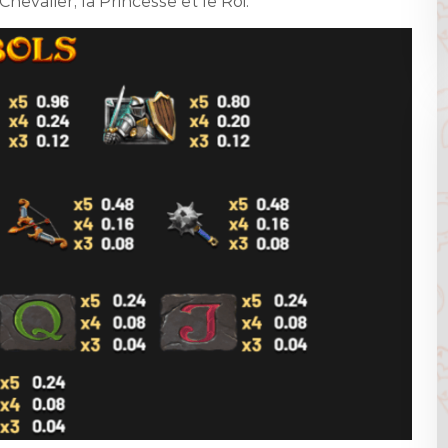
evalier, la Princesse et le Roi.