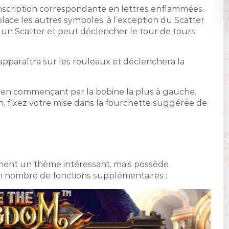
nscription correspondante en lettres enflammées.
lace les autres symboles, à l’exception du Scatter
 un Scatter et peut déclencher le tour de tours
pparaîtra sur les rouleaux et déclenchera la
, en commençant par la bobine la plus à gauche.
on, fixez votre mise dans la fourchette suggérée de
ent un thème intéressant, mais possède
n nombre de fonctions supplémentaires :