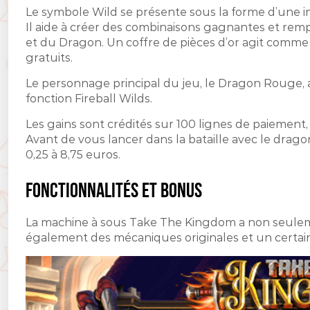
Le symbole Wild se présente sous la forme d’une i
Il aide à créer des combinaisons gagnantes et remp
et du Dragon. Un coffre de pièces d’or agit comme
gratuits.
Le personnage principal du jeu, le Dragon Rouge, a
fonction Fireball Wilds.
Les gains sont crédités sur 100 lignes de paiement
Avant de vous lancer dans la bataille avec le drag
0,25 à 8,75 euros.
FONCTIONNALITÉS ET BONUS
La machine à sous Take The Kingdom a non seulem
également des mécaniques originales et un certai