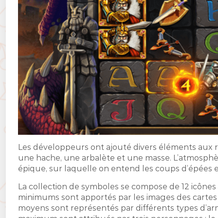
Les développeurs ont ajouté divers éléments aux
une hache, une arbalète et une masse. L’atmosph
épique, sur laquelle on entend les coups d’épées e
La collection de symboles se compose de 12 icônes s
minimums sont apportés par les images des cartes à
moyens sont représentés par différents types d’arm