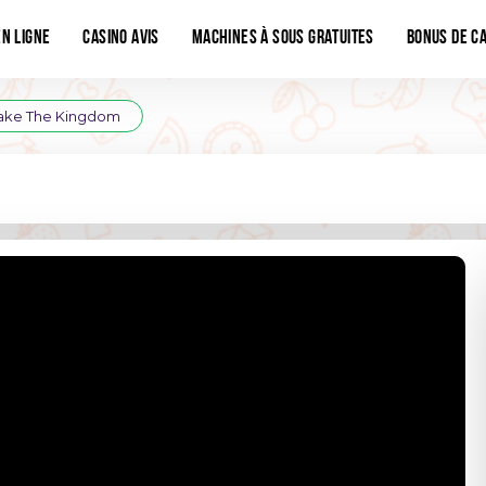
EN LIGNE
CASINO AVIS
MACHINES À SOUS GRATUITES
BONUS DE C
Rechercher
vez déjà voté sur cette page
ake The Kingdom