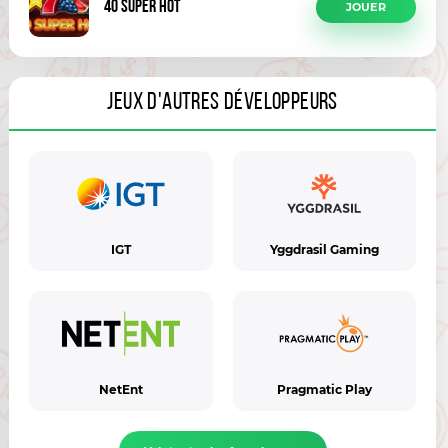
40 Super Hot
JOUER
JEUX D'AUTRES DÉVELOPPEURS
IGT
Yggdrasil Gaming
NetEnt
Pragmatic Play