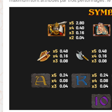
maximum sont attribués par trois personnages : le Ch