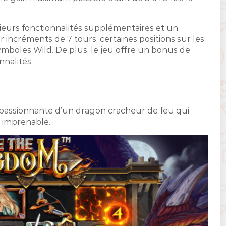
eurs fonctionnalités supplémentaires et un
 incréments de 7 tours, certaines positions sur les
mboles Wild. De plus, le jeu offre un bonus de
nnalités.
 passionnante d’un dragon cracheur de feu qui
 imprenable.