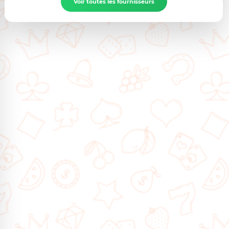
Voir toutes les fournisseurs