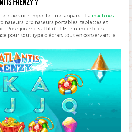
NTIS FRENZY ?
re joué sur n’importe quel appareil. La
machine à
inateurs, ordinateurs portables, tablettes et
 Pour jouer, il suffit d’utiliser n’importe quel
ace pour tout type d’écran, tout en conservant la