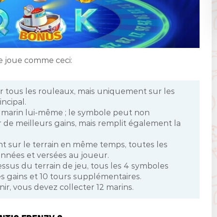
e joue comme ceci:
r tous les rouleaux, mais uniquement sur les
incipal.
u marin lui-même ; le symbole peut non
de meilleurs gains, mais remplit également la
nt sur le terrain en même temps, toutes les
onnées et versées au joueur.
ssus du terrain de jeu, tous les 4 symboles
 gains et 10 tours supplémentaires.
ir, vous devez collecter 12 marins.