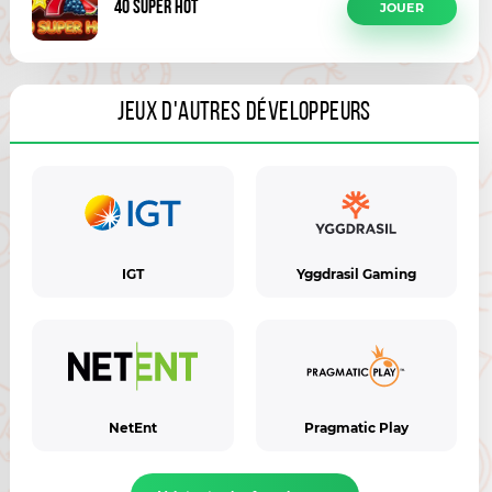
40 Super Hot
JOUER
JEUX D'AUTRES DÉVELOPPEURS
IGT
Yggdrasil Gaming
NetEnt
Pragmatic Play