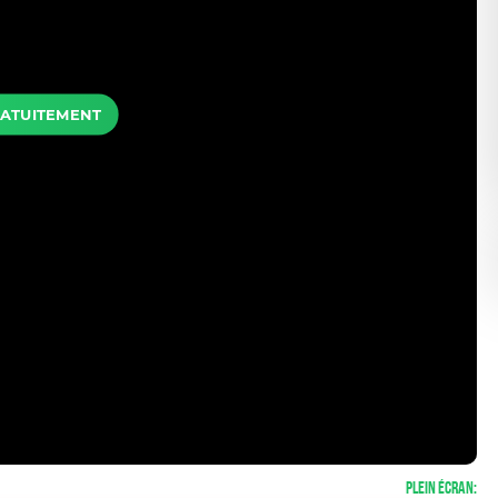
ATUITEMENT
Plein Écran: