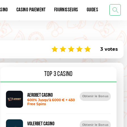
ASINO
CASINO PAIEMENT
FOURNISSEURS
GUIDES
3
votes
TOP 3 CASINO
Aerobet Casino
Obtenir le Bonus
600% Jusqu'à 6000 € + 450
Free Spins
Volerbet Casino
Obtenir le Bonus