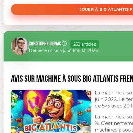
JOUER À BIG ATLANTIS
Christophe Gignac
252 articles
Christophe Gignac
Dernière mise à jour:
Mai 13, 2026
Expert des jeux en ligne
Expert en jeux en ligne et produits
iGaming. Je m'intéresse aux machine
sous depuis l'âge de 18 ans et je suis 
partager mon expérience.
AVIS SUR MACHINE À SOUS BIG ATLANTIS FRE
La machine à so
juin 2022. Le te
de 5×5 avec 20 
La machine à so
%. C’est nettem
machines à sous