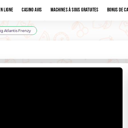
EN LIGNE
CASINO AVIS
MACHINES À SOUS GRATUITES
BONUS DE C
Rechercher
vez déjà voté sur cette page
ig Atlantis Frenzy