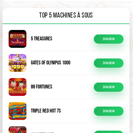
TOP 5 MACHINES À SOUS
5 Treasures
JOUER
Gates of Olympus 1000
JOUER
88 Fortunes
JOUER
Triple Red Hot 7s
JOUER