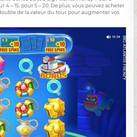
r 4 – 15, pour 5 – 20. De plus, vous pouvez acheter
e double de la valeur du tour pour augmenter vos